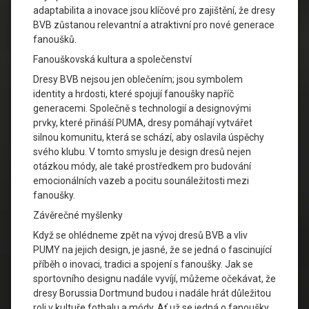
adaptabilita a inovace jsou klíčové pro zajištění, že dresy
BVB zůstanou relevantní a atraktivní pro nové generace
fanoušků.
Fanouškovská kultura a společenství
Dresy BVB nejsou jen oblečením; jsou symbolem
identity a hrdosti, které spojují fanoušky napříč
generacemi. Společně s technologií a designovými
prvky, které přináší PUMA, dresy pomáhají vytvářet
silnou komunitu, která se schází, aby oslavila úspěchy
svého klubu. V tomto smyslu je design dresů nejen
otázkou módy, ale také prostředkem pro budování
emocionálních vazeb a pocitu sounáležitosti mezi
fanoušky.
Závěrečné myšlenky
Když se ohlédneme zpět na vývoj dresů BVB a vliv
PUMY na jejich design, je jasné, že se jedná o fascinující
příběh o inovaci, tradici a spojení s fanoušky. Jak se
sportovního designu nadále vyvíjí, můžeme očekávat, že
dresy Borussia Dortmund budou i nadále hrát důležitou
roli v kultuře fotbalu a módy. Ať už se jedná o fanoušky,