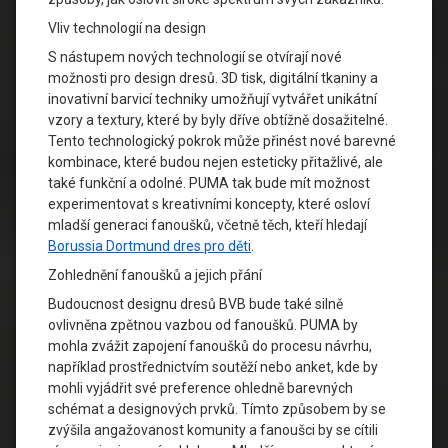
Vliv technologií na design
S nástupem nových technologií se otvírají nové
možnosti pro design dresů. 3D tisk, digitální tkaniny a
inovativní barvicí techniky umožňují vytvářet unikátní
vzory a textury, které by byly dříve obtížně dosažitelné.
Tento technologický pokrok může přinést nové barevné
kombinace, které budou nejen esteticky přitažlivé, ale
také funkční a odolné. PUMA tak bude mít možnost
experimentovat s kreativními koncepty, které osloví
mladší generaci fanoušků, včetně těch, kteří hledají
Borussia Dortmund dres pro děti
.
Zohlednění fanoušků a jejich přání
Budoucnost designu dresů BVB bude také silně
ovlivněna zpětnou vazbou od fanoušků. PUMA by
mohla zvážit zapojení fanoušků do procesu návrhu,
například prostřednictvím soutěží nebo anket, kde by
mohli vyjádřit své preference ohledně barevných
schémat a designových prvků. Tímto způsobem by se
zvýšila angažovanost komunity a fanoušci by se cítili