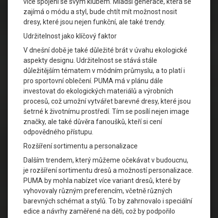
více spojeni se svým klubem. Mladší generace, která se
zajímá o módu a styl, bude chtít mít možnost nosit
dresy, které jsou nejen funkční, ale také trendy.
Udržitelnost jako klíčový faktor
V dnešní době je také důležité brát v úvahu ekologické
aspekty designu. Udržitelnost se stává stále
důležitějším tématem v módním průmyslu, a to platí i
pro sportovní oblečení. PUMA má v plánu dále
investovat do ekologických materiálů a výrobních
procesů, což umožní vytvářet barevné dresy, které jsou
šetrné k životnímu prostředí. Tím se posílí nejen image
značky, ale také důvěra fanoušků, kteří si cení
odpovědného přístupu.
Rozšíření sortimentu a personalizace
Dalším trendem, který můžeme očekávat v budoucnu,
je rozšíření sortimentu dresů a možností personalizace.
PUMA by mohla nabízet více variant dresů, které by
vyhovovaly různým preferencím, včetně různých
barevných schémat a stylů. To by zahrnovalo i speciální
edice a návrhy zaměřené na děti, což by podpořilo