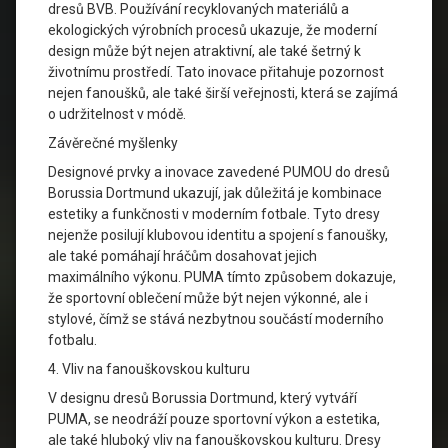
dresů BVB. Používání recyklovaných materiálů a
ekologických výrobních procesů ukazuje, že moderní
design může být nejen atraktivní, ale také šetrný k
životnímu prostředí. Tato inovace přitahuje pozornost
nejen fanoušků, ale také širší veřejnosti, která se zajímá
o udržitelnost v módě.
Závěrečné myšlenky
Designové prvky a inovace zavedené PUMOU do dresů
Borussia Dortmund ukazují, jak důležitá je kombinace
estetiky a funkčnosti v moderním fotbale. Tyto dresy
nejenže posilují klubovou identitu a spojení s fanoušky,
ale také pomáhají hráčům dosahovat jejich
maximálního výkonu. PUMA tímto způsobem dokazuje,
že sportovní oblečení může být nejen výkonné, ale i
stylové, čímž se stává nezbytnou součástí moderního
fotbalu.
4. Vliv na fanouškovskou kulturu
V designu dresů Borussia Dortmund, který vytváří
PUMA, se neodráží pouze sportovní výkon a estetika,
ale také hluboký vliv na fanouškovskou kulturu. Dresy