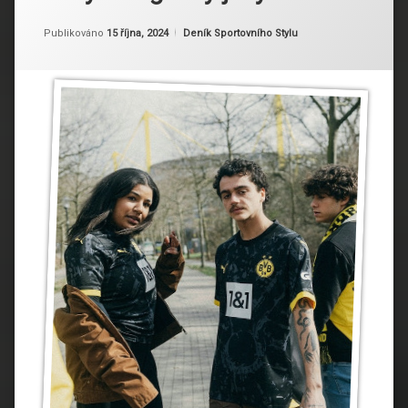
Aktualizováno
Od
Ruby
21 října, 2024
Kategorie:
Publikováno
15 října, 2024
Deník Sportovního Stylu