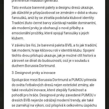
preference mladších generací.
Tato evoluce barevné palety a designu dresů ukazuje,
jak důležité je přizpůsobovat se změnám v době a vkusu
fanoušků, aniž by se ztratila podstata klubové identity.
Tradiční žluto-černé barvy zůstávají nadále dominantní,
ale moderní prvky je obohacují o nové příběhy a
emocionální prožitky, které spojují fanoušky s jejich
klubem.
V závěru lze říci, že barevná paleta BVB, a to jak tradiční,
tak moderní, hraje klíčovou roli v identitě klubu. Spojení
těchto dvou přístupů ukazuje, jak je možné ctít historii a
zároveň se dívat do budoucnosti, což je v souladu s
duchem Borussia Dortmund.
3. Designové prvky a inovace
Spolupráce mezi Borussia Dortmund a PUMOU přinesla
do světa fotbalových dresů nejen estetické změny, ale
také revoluční inovace, které zlepšily funkčnost a
pohodlí pro hráče. Designové prvky zavedené PUMOU v
dresích BVB nejenže odrážejí moderní trendy, ale také
se zaměřují na výkon, což přispívá k celkovému úspěchu