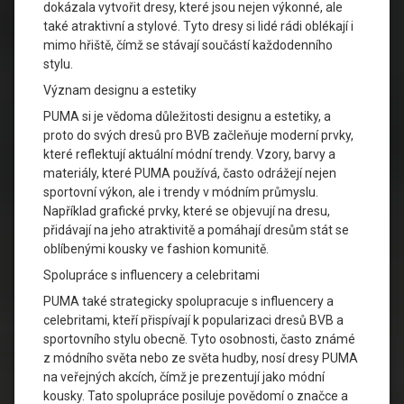
dokázala vytvořit dresy, které jsou nejen výkonné, ale
také atraktivní a stylové. Tyto dresy si lidé rádi oblékají i
mimo hřiště, čímž se stávají součástí každodenního
stylu.
Význam designu a estetiky
PUMA si je vědoma důležitosti designu a estetiky, a
proto do svých dresů pro BVB začleňuje moderní prvky,
které reflektují aktuální módní trendy. Vzory, barvy a
materiály, které PUMA používá, často odrážejí nejen
sportovní výkon, ale i trendy v módním průmyslu.
Například grafické prvky, které se objevují na dresu,
přidávají na jeho atraktivitě a pomáhají dresům stát se
oblíbenými kousky ve fashion komunitě.
Spolupráce s influencery a celebritami
PUMA také strategicky spolupracuje s influencery a
celebritami, kteří přispívají k popularizaci dresů BVB a
sportovního stylu obecně. Tyto osobnosti, často známé
z módního světa nebo ze světa hudby, nosí dresy PUMA
na veřejných akcích, čímž je prezentují jako módní
kousky. Tato spolupráce posiluje povědomí o značce a