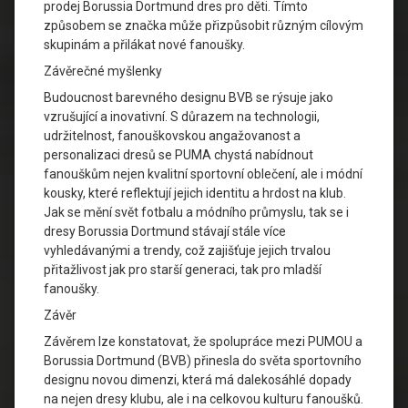
prodej Borussia Dortmund dres pro děti. Tímto
způsobem se značka může přizpůsobit různým cílovým
skupinám a přilákat nové fanoušky.
Závěrečné myšlenky
Budoucnost barevného designu BVB se rýsuje jako
vzrušující a inovativní. S důrazem na technologii,
udržitelnost, fanouškovskou angažovanost a
personalizaci dresů se PUMA chystá nabídnout
fanouškům nejen kvalitní sportovní oblečení, ale i módní
kousky, které reflektují jejich identitu a hrdost na klub.
Jak se mění svět fotbalu a módního průmyslu, tak se i
dresy Borussia Dortmund stávají stále více
vyhledávanými a trendy, což zajišťuje jejich trvalou
přitažlivost jak pro starší generaci, tak pro mladší
fanoušky.
Závěr
Závěrem lze konstatovat, že spolupráce mezi PUMOU a
Borussia Dortmund (BVB) přinesla do světa sportovního
designu novou dimenzi, která má dalekosáhlé dopady
na nejen dresy klubu, ale i na celkovou kulturu fanoušků.