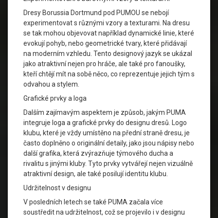
Dresy Borussia Dortmund pod PUMOU se nebojí
experimentovat s různými vzory a texturami. Na dresu
se tak mohou objevovat například dynamické linie, které
evokují pohyb, nebo geometrické tvary, které přidávají
na moderním vzhledu. Tento designový jazyk se ukázal
jako atraktivní nejen pro hráče, ale také pro fanoušky,
kteří chtějí mít na sobě něco, co reprezentuje jejich tým s
odvahou a stylem.
Grafické prvky a loga
Dalším zajímavým aspektem je způsob, jakým PUMA
integruje loga a grafické prvky do designu dresů. Logo
klubu, které je vždy umístěno na přední straně dresu, je
často doplněno o originální detaily, jako jsou nápisy nebo
další grafika, která zvýrazňuje týmového ducha a
rivalitu s jinými kluby. Tyto prvky vytvářejí nejen vizuálně
atraktivní design, ale také posilují identitu klubu.
Udržitelnost v designu
V posledních letech se také PUMA začala více
soustředit na udržitelnost, což se projevilo i v designu