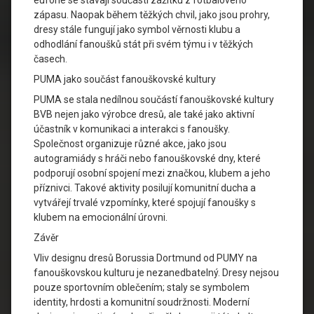
euforie se stávají součástí zážitku z fotbalového
zápasu. Naopak během těžkých chvil, jako jsou prohry,
dresy stále fungují jako symbol věrnosti klubu a
odhodlání fanoušků stát při svém týmu i v těžkých
časech.
PUMA jako součást fanouškovské kultury
PUMA se stala nedílnou součástí fanouškovské kultury
BVB nejen jako výrobce dresů, ale také jako aktivní
účastník v komunikaci a interakci s fanoušky.
Společnost organizuje různé akce, jako jsou
autogramiády s hráči nebo fanouškovské dny, které
podporují osobní spojení mezi značkou, klubem a jeho
příznivci. Takové aktivity posilují komunitní ducha a
vytvářejí trvalé vzpomínky, které spojují fanoušky s
klubem na emocionální úrovni.
Závěr
Vliv designu dresů Borussia Dortmund od PUMY na
fanouškovskou kulturu je nezanedbatelný. Dresy nejsou
pouze sportovním oblečením; staly se symbolem
identity, hrdosti a komunitní soudržnosti. Moderní