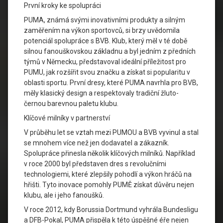
První kroky ke spolupráci
PUMA, známá svými inovativními produkty a silným
zaměřením na výkon sportovců, si brzy uvědomila
potenciál spolupráce s BVB. Klub, který měl v té době
silnou fanouškovskou základnu a byl jedním z předních
týmů v Německu, představoval ideální příležitost pro
PUMU, jak rozšířit svou značku a získat si popularitu v
oblasti sportu. První dresy, které PUMA navrhla pro BVB,
měly klasický design a respektovaly tradiční žluto-
černou barevnou paletu klubu.
Klíčové milníky v partnerství
V průběhu let se vztah mezi PUMOU a BVB vyvinul a stal
se mnohem více než jen dodavatel a zákazník.
Spolupráce přinesla několik klíčových milníků. Například
v roce 2000 byl představen dres s revolučními
technologiemi, které zlepšily pohodlí a výkon hráčů na
hřišti. Tyto inovace pomohly PUMĚ získat důvěru nejen
klubu, ale i jeho fanoušků.
V roce 2012, kdy Borussia Dortmund vyhrála Bundesligu
a DFB-Pokal, PUMA přispěla k této úspěšné éře nejen