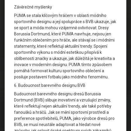
Závěrečné myšlenky
PUMA se stala klíčovým hráčem v oblasti módního
sportovního designu a její spolupráce s BVB ukazuje, jak
se sport a móda mohou vzájemně ovlivňovat. Dresy
Borussia Dortmund, které PUMA navrhuje, nejsou jen
funkčním oblečením pro hráče, ale stávají se i módními
statementy, které reflektují aktuální trendy. Spojení
sportovního výkonu s módní estetikou přispívá k
oblíbenosti značky a ukazuje, jak důležitá je kreativita a
inovace v moderním designu. PUMA tímto způsobem
pomáhá formovat kulturu sportovního oblečení a
posiluje postavení fotbalu jako módního fenoménu.
6. Budoucnost barevného designu BVB
Budoucnost barevného designu dresů Borussia
Dortmund (BVB) slibuje inovativní a vzrušující změny,
které reflektují nejen aktuální trendy, ale také potřeby
fanoušků a hráčů. Jak se mění sportovní prostředí a
preference spotřebitelů, PUMA, jako výrobce dresů pro
BVB, se musí neustále adaptovat a hledat nové
způsoby, jak oslovit široké spektrum svých zákazníků.