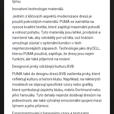
týmu.
Inovativní technologie materiálů
Jedním z klíčových aspektů modernizace dresů je
použití pokročilých materiálů. PUMA se zaměřila na
vysoce kvalitní textilie, které zajišťují maximální pohodlí
a volnost pohybu. Tyto materiály jsou lehké, prodyšné a
navržené tak, aby odváděly pot od těla, což hráčům
umožňuje zůstat v optimální kondici i v těch
nejintenzivnějších zápasech. Technologie jako dryCELL,
kterou PUMA používá, zajišťuje, že dresy jsou nejen
funkční, ale také příjemné na nošení.
Designové prvky odrážející kulturu BVB
PUMA také do designu dresů BVB začlenila prvky, které
reflektují kulturu a historii klubu. Například, na některých
modelech se objevují specifické vzory nebo grafiky,
které symbolizují úspěchy klubu, město Dortmund nebo
jeho fanoušky. Tyto detaily nejenže dodávají dresům na
jedinečnosti, ale také vytvářejí emocionální spojení mezi
týmem a jeho příznivci.
Experimentování s barevnými vzory a texturami