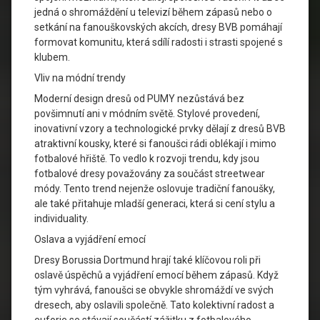
jedná o shromáždění u televizí během zápasů nebo o
setkání na fanouškovských akcích, dresy BVB pomáhají
formovat komunitu, která sdílí radosti i strasti spojené s
klubem.
Vliv na módní trendy
Moderní design dresů od PUMY nezůstává bez
povšimnutí ani v módním světě. Stylové provedení,
inovativní vzory a technologické prvky dělají z dresů BVB
atraktivní kousky, které si fanoušci rádi oblékají i mimo
fotbalové hřiště. To vedlo k rozvoji trendu, kdy jsou
fotbalové dresy považovány za součást streetwear
módy. Tento trend nejenže oslovuje tradiční fanoušky,
ale také přitahuje mladší generaci, která si cení stylu a
individuality.
Oslava a vyjádření emocí
Dresy Borussia Dortmund hrají také klíčovou roli při
oslavě úspěchů a vyjádření emocí během zápasů. Když
tým vyhrává, fanoušci se obvykle shromáždí ve svých
dresech, aby oslavili společně. Tato kolektivní radost a