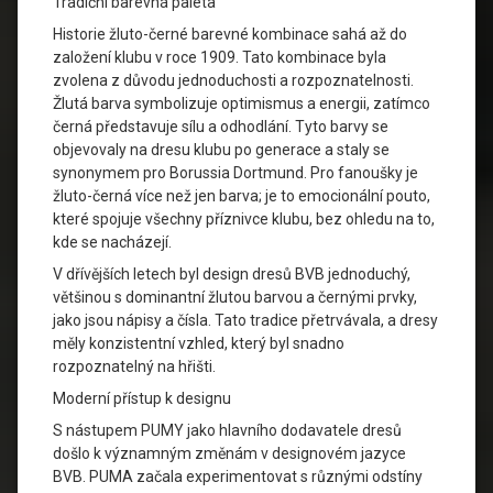
Tradiční barevná paleta
Historie žluto-černé barevné kombinace sahá až do
založení klubu v roce 1909. Tato kombinace byla
zvolena z důvodu jednoduchosti a rozpoznatelnosti.
Žlutá barva symbolizuje optimismus a energii, zatímco
černá představuje sílu a odhodlání. Tyto barvy se
objevovaly na dresu klubu po generace a staly se
synonymem pro Borussia Dortmund. Pro fanoušky je
žluto-černá více než jen barva; je to emocionální pouto,
které spojuje všechny příznivce klubu, bez ohledu na to,
kde se nacházejí.
V dřívějších letech byl design dresů BVB jednoduchý,
většinou s dominantní žlutou barvou a černými prvky,
jako jsou nápisy a čísla. Tato tradice přetrvávala, a dresy
měly konzistentní vzhled, který byl snadno
rozpoznatelný na hřišti.
Moderní přístup k designu
S nástupem PUMY jako hlavního dodavatele dresů
došlo k významným změnám v designovém jazyce
BVB. PUMA začala experimentovat s různými odstíny