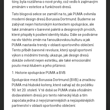
tóny, byla rozšířena o nové prvky, což vedlo k zajímavým
změnám v estetice a funkčnosti dresů.
Tato blogová sekce se zaměří na to, jak PUMA ovlivnila
moderní design dresů Borussia Dortmund. Budeme se
zabývat nejen historickým kontextem spolupráce, ale
také změnami v barevné paletě a designových prvcích,
které přispěly k posílení identity klubu. Dále se podíváme
na vliv těchto změn na fanouškovskou kulturu a jak
PUMA nastavila trendy v oblasti sportovního oblečení.
Tento příběh barevné revoluce, který spojil sportovní
výkon s módními trendy, ukazuje, jak design dresů
dokáže ovlivnit nejen estetiku, ale také emocionální
pouto mezi klubem a jeho příznivci.
1. Historie spolupráce PUMA a BVB
Spolupráce mezi Borussia Dortmund (BVB) a značkou
PUMA má hluboké kořeny, které sahají až do počátku
90. let 20. století. V té době se PUMA stala oficiálním
dodavatelem dresů pro tento německý klub a tím
započala jedna z nejvýznamnějších a nejúspěšnějších
partnerství v oblasti sportovního oblečení.