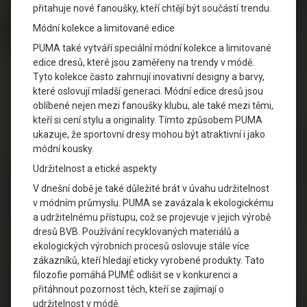
přitahuje nové fanoušky, kteří chtějí být součástí trendu.
Módní kolekce a limitované edice
PUMA také vytváří speciální módní kolekce a limitované
edice dresů, které jsou zaměřeny na trendy v módě.
Tyto kolekce často zahrnují inovativní designy a barvy,
které oslovují mladší generaci. Módní edice dresů jsou
oblíbené nejen mezi fanoušky klubu, ale také mezi těmi,
kteří si cení stylu a originality. Tímto způsobem PUMA
ukazuje, že sportovní dresy mohou být atraktivní i jako
módní kousky.
Udržitelnost a etické aspekty
V dnešní době je také důležité brát v úvahu udržitelnost
v módním průmyslu. PUMA se zavázala k ekologickému
a udržitelnému přístupu, což se projevuje v jejich výrobě
dresů BVB. Používání recyklovaných materiálů a
ekologických výrobních procesů oslovuje stále více
zákazníků, kteří hledají eticky vyrobené produkty. Tato
filozofie pomáhá PUMĚ odlišit se v konkurenci a
přitáhnout pozornost těch, kteří se zajímají o
udržitelnost v módě.