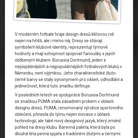
V moderním fotbale hraje design dresů klíčovou roli
nejen na hřišti, ale i mimo něj. Dresy se stávají
symbolem klubové identity, reprezentují týmové
hodnoty a mají schopnost spojovat fanoušky s jejich
oblíbeným klubem. Borussia Dortmund, jeden z
nejúspěšnějších a nejpopulárnějších fotbalových klubů v
Německu, není výjimkou. Jeho charakteristické žluto-
černé barvy se staly synonymem pro vášeň, odhodlání a
jedinečnost, která tuto značku definuje.
V posledních letech se spolupráce Borussia Dortmund
se značkou PUMA stala zásadním prvkem v oblasti
designu dresů. PUMA, renomovaný výrobce sportovního
oblečení, přinesla do týmu nejen inovace v oblasti
technologií, ale také nový designový jazyk, který změnil
pohled na dresy klubu. Barevná paleta, která byla po
dlouhá léta pevně spjata s tradičními žlutými a černými