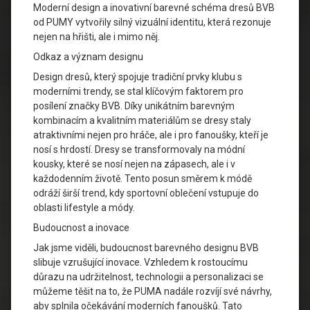
Moderní design a inovativní barevné schéma dresů BVB
od PUMY vytvořily silný vizuální identitu, která rezonuje
nejen na hřišti, ale i mimo něj.
Odkaz a význam designu
Design dresů, který spojuje tradiční prvky klubu s
moderními trendy, se stal klíčovým faktorem pro
posílení značky BVB. Díky unikátním barevným
kombinacím a kvalitním materiálům se dresy staly
atraktivními nejen pro hráče, ale i pro fanoušky, kteří je
nosí s hrdostí. Dresy se transformovaly na módní
kousky, které se nosí nejen na zápasech, ale i v
každodenním životě. Tento posun směrem k módě
odráží širší trend, kdy sportovní oblečení vstupuje do
oblasti lifestyle a módy.
Budoucnost a inovace
Jak jsme viděli, budoucnost barevného designu BVB
slibuje vzrušující inovace. Vzhledem k rostoucímu
důrazu na udržitelnost, technologii a personalizaci se
můžeme těšit na to, že PUMA nadále rozvíjí své návrhy,
aby splnila očekávání moderních fanoušků. Tato