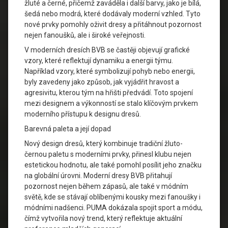
žluté a černé, přičemž zaváděla i další barvy, jako je bílá,
šedá nebo modrá, které dodávaly moderní vzhled. Tyto
nové prvky pomohly oživit dresy a přitáhnout pozornost
nejen fanoušků, ale i široké veřejnosti.
V moderních dresích BVB se častěji objevují grafické
vzory, které reflektují dynamiku a energii týmu.
Například vzory, které symbolizují pohyb nebo energii,
byly zavedeny jako způsob, jak vyjádřit hravost a
agresivitu, kterou tým na hřišti předvádí. Toto spojení
mezi designem a výkonností se stalo klíčovým prvkem
moderního přístupu k designu dresů.
Barevná paleta a její dopad
Nový design dresů, který kombinuje tradiční žluto-
černou paletu s moderními prvky, přinesl klubu nejen
estetickou hodnotu, ale také pomohl posílit jeho značku
na globální úrovni. Moderní dresy BVB přitahují
pozornost nejen během zápasů, ale také v módním
světě, kde se stávají oblíbenými kousky mezi fanoušky i
módními nadšenci. PUMA dokázala spojit sport a módu,
čímž vytvořila nový trend, který reflektuje aktuální