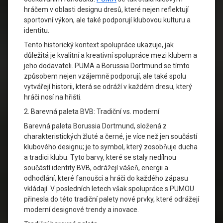
hráčem v oblasti designu dresů, které nejen reflektují
sportovní výkon, ale také podporují klubovou kulturu a
identitu.
Tento historický kontext spolupráce ukazuje, jak
důležitá je kvalitní a kreativní spolupráce mezi klubem a
jeho dodavateli. PUMA a Borussia Dortmund se tímto
způsobem nejen vzájemně podporují, ale také spolu
vytvářejí historii, která se odráží v každém dresu, který
hráči nosí na hřišti.
2. Barevná paleta BVB: Tradiční vs. moderní
Barevná paleta Borussia Dortmund, složená z
charakteristických žluté a černé, je více než jen součástí
klubového designu; je to symbol, který zosobňuje ducha
a tradici klubu. Tyto barvy, které se staly nedílnou
součástí identity BVB, odrážejí vášeň, energii a
odhodlání, které fanoušci a hráči do každého zápasu
vkládají. V posledních letech však spolupráce s PUMOU
přinesla do této tradiční palety nové prvky, které odrážejí
moderní designové trendy a inovace.