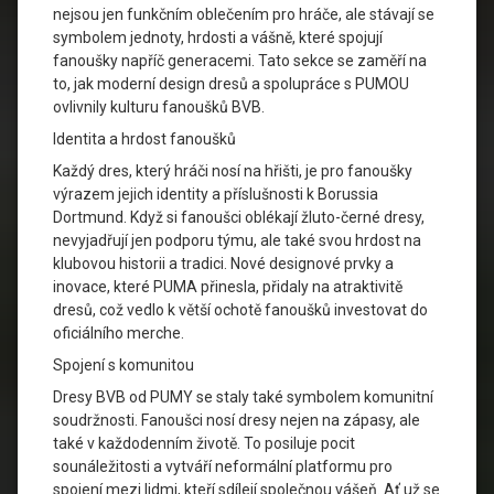
nejsou jen funkčním oblečením pro hráče, ale stávají se
symbolem jednoty, hrdosti a vášně, které spojují
fanoušky napříč generacemi. Tato sekce se zaměří na
to, jak moderní design dresů a spolupráce s PUMOU
ovlivnily kulturu fanoušků BVB.
Identita a hrdost fanoušků
Každý dres, který hráči nosí na hřišti, je pro fanoušky
výrazem jejich identity a příslušnosti k Borussia
Dortmund. Když si fanoušci oblékají žluto-černé dresy,
nevyjadřují jen podporu týmu, ale také svou hrdost na
klubovou historii a tradici. Nové designové prvky a
inovace, které PUMA přinesla, přidaly na atraktivitě
dresů, což vedlo k větší ochotě fanoušků investovat do
oficiálního merche.
Spojení s komunitou
Dresy BVB od PUMY se staly také symbolem komunitní
soudržnosti. Fanoušci nosí dresy nejen na zápasy, ale
také v každodenním životě. To posiluje pocit
sounáležitosti a vytváří neformální platformu pro
spojení mezi lidmi, kteří sdílejí společnou vášeň. Ať už se