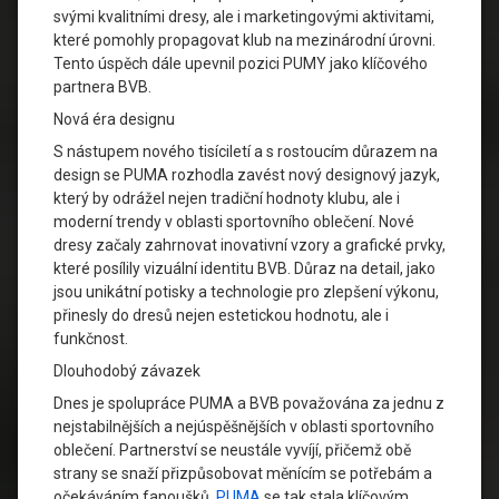
svými kvalitními dresy, ale i marketingovými aktivitami,
které pomohly propagovat klub na mezinárodní úrovni.
Tento úspěch dále upevnil pozici PUMY jako klíčového
partnera BVB.
Nová éra designu
S nástupem nového tisíciletí a s rostoucím důrazem na
design se PUMA rozhodla zavést nový designový jazyk,
který by odrážel nejen tradiční hodnoty klubu, ale i
moderní trendy v oblasti sportovního oblečení. Nové
dresy začaly zahrnovat inovativní vzory a grafické prvky,
které posílily vizuální identitu BVB. Důraz na detail, jako
jsou unikátní potisky a technologie pro zlepšení výkonu,
přinesly do dresů nejen estetickou hodnotu, ale i
funkčnost.
Dlouhodobý závazek
Dnes je spolupráce PUMA a BVB považována za jednu z
nejstabilnějších a nejúspěšnějších v oblasti sportovního
oblečení. Partnerství se neustále vyvíjí, přičemž obě
strany se snaží přizpůsobovat měnícím se potřebám a
očekáváním fanoušků.
PUMA
se tak stala klíčovým