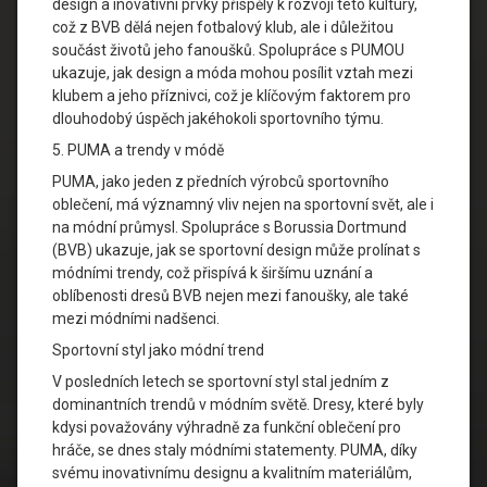
design a inovativní prvky přispěly k rozvoji této kultury,
což z BVB dělá nejen fotbalový klub, ale i důležitou
součást životů jeho fanoušků. Spolupráce s PUMOU
ukazuje, jak design a móda mohou posílit vztah mezi
klubem a jeho příznivci, což je klíčovým faktorem pro
dlouhodobý úspěch jakéhokoli sportovního týmu.
5. PUMA a trendy v módě
PUMA, jako jeden z předních výrobců sportovního
oblečení, má významný vliv nejen na sportovní svět, ale i
na módní průmysl. Spolupráce s Borussia Dortmund
(BVB) ukazuje, jak se sportovní design může prolínat s
módními trendy, což přispívá k širšímu uznání a
oblíbenosti dresů BVB nejen mezi fanoušky, ale také
mezi módními nadšenci.
Sportovní styl jako módní trend
V posledních letech se sportovní styl stal jedním z
dominantních trendů v módním světě. Dresy, které byly
kdysi považovány výhradně za funkční oblečení pro
hráče, se dnes staly módními statementy. PUMA, díky
svému inovativnímu designu a kvalitním materiálům,