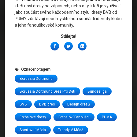
kteří nosí dresy na zápasech, nebo o ty, kteří je využívají
jako součást svého každodenního stylu, dresy BVB od
PUMY zůstávají neodmyslitelnou součástí identity klubu
a jeho fanouškovské komunity.
Sdílejte!
Facebook
Twitter
LinkedIn
Označeno tagem
Borussia Dortmund
Borussia Dortmund Dres Pro Děti
Bundesliga
BVB
BVB dres
Design dresů
Fotbalové dresy
Fotbaloví Fanoušci
PUMA
Sportovní Móda
Trendy V Módě