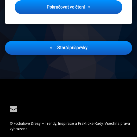
zdraví
Síla pro každou ženu: Jak f
Pokračovat ve čtení
Navigace
Starší příspěvky
pro
příspěvky
Tel:
E-mail
© Fotbalové Dresy – Trendy, Inspirace a Praktické Rady. Všechna práva
vyhrazena.