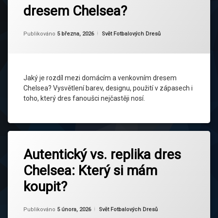
je
Chelsea
dresem Chelsea?
rozdíl
mezi
Chelsea
domácím
dres
Aktualizováno
Od
Ruby
5 března, 2026
Kategorie:
Publikováno
5 března, 2026
Svět Fotbalových Dresů
a
venkovním
Chelsea
dresem
FC dres
Chelsea?
Jaký je rozdíl mezi domácím a venkovním dresem
domácí
Chelsea? Vysvětlení barev, designu, použití v zápasech i
dres
Chelsea
toho, který dres fanoušci nejčastěji nosí.
fotbalové
dresy
Chelsea
Označeno
Zanechat
tagem
Autentický vs. replika dres
komentář
rozdíl
na
autentický
domácí
Chelsea: Který si mám
Autentický
dres
a
vs.
venkovní
koupit?
replika
Chelsea
dres
dres
dres
Chelsea:
Aktualizováno
Od
Ruby
5 února, 2026
Kategorie:
Publikováno
5 února, 2026
Svět Fotbalových Dresů
venkovní
Který
Chelsea