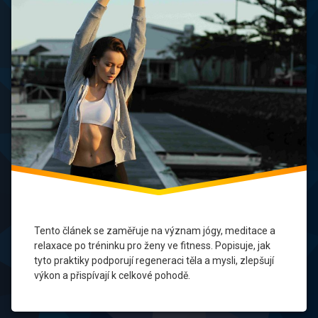
a
Tréninkové
Regenerace
Stylu
regenerace
po tréninku
relaxace
Sportovní
Oblečení
tělesná
rovnováha
výkon
Tento článek se zaměřuje na význam jógy, meditace a
relaxace po tréninku pro ženy ve fitness. Popisuje, jak
ženský
sport
tyto praktiky podporují regeneraci těla a mysli, zlepšují
výkon a přispívají k celkové pohodě.