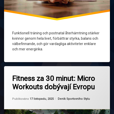
styrka
träning för
alla
livsstadier
vardagsförmåga
Funktionell träning och postnatal återhämtning stärker
kvinnor genom hela livet, förbättrar styrka, balans och
välbefinnande, och gör vardagliga aktiviteter enklare
och mer energirika.
Označeno
Zanechat
tagem
Fitness za 30 minut: Micro
komentář
na
časová
Workouts dobývají Evropu
Fitness
úspora
za
30
domácí
Aktualizováno
Od
Ruby
17 listopadu, 2025
minut:
Kategorie:
Publikováno
17 listopadu, 2025
Deník Sportovního Stylu
cvičení
Micro
Workouts
efektivita
dobývají