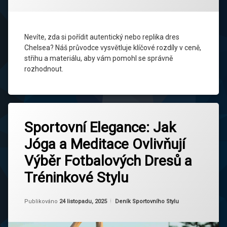
dres
si
FC
Chelsea
mám
koupit?
fotbalový
Nevíte, zda si pořídit autentický nebo replika dres
dres
Chelsea? Náš průvodce vysvětluje klíčové rozdíly v ceně,
střihu a materiálu, aby vám pomohl se správně
průvodce
rozhodnout.
pro
fanoušky
replika
Označeno
dres
Zanechat
tagem
Sportovní Elegance: Jak
komentář
na
duševní
Jóga a Meditace Ovlivňují
Sportovní
pohoda
Elegance:
Výběr Fotbalových Dresů a
Jak
Fitness
Jóga
Tréninkové Stylu
a
Jóga
Meditace
Ovlivňují
Aktualizováno
Od
Ruby
24 listopadu, 2025
Kategorie:
Publikováno
24 listopadu, 2025
Deník Sportovního Stylu
Výběr
meditace
Fotbalových
Dresů
pohodlí