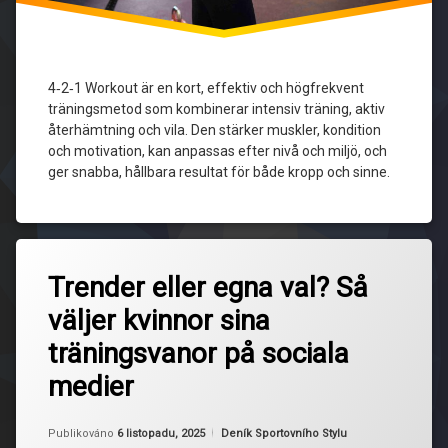
träning
Muskeltoning
4‑2‑1 Workout är en kort, effektiv och högfrekvent
Styrka
träningsmetod som kombinerar intensiv träning, aktiv
och
återhämtning och vila. Den stärker muskler, kondition
kondition
och motivation, kan anpassas efter nivå och miljö, och
ger snabba, hållbara resultat för både kropp och sinne.
Träningspass
Označeno
Zanechat
tagem
Trender eller egna val? Så
komentář
na
egen
väljer kvinnor sina
Trender
träning
eller
träningsvanor på sociala
egna
FOMO
val?
medier
Så
gemenskap
väljer
kvinnor
Aktualizováno
Od
Ruby
6 listopadu, 2025
Kategorie:
Publikováno
6 listopadu, 2025
Deník Sportovního Stylu
sina
hållbar