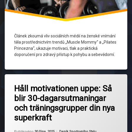
sebepojetí
Sociální
média
Článek zkoumá vliv sociálních médií na ženské vnímání
tělesná
těla prostřednictvím trendů „Muscle Mommy“ a „Pilates
rozmanitost
Princezna“, ukazuje motivaci, tlak a praktická
doporučení pro zdravý přístup k pohybu a sebevědomí.
tlak na
vzhled
Zdravý
Označeno
Zanechat
Životní
tagem
Håll motivationen uppe: Så
komentář
Styl
na
30-
blir 30-dagarsutmaningar
Håll
dagarsutmaningar
ženské
motivationen
tělo
och träningsgrupper din nya
uppe:
hållbar
Så
träningsrutin
superkraft
blir
30-
kvinnlig
dagarsutmaningar
Aktualizováno
Od
Ruby
30 října, 2025
Kategorie:
träning
Publikováno
30 října, 2025
Deník Sportovního Stylu