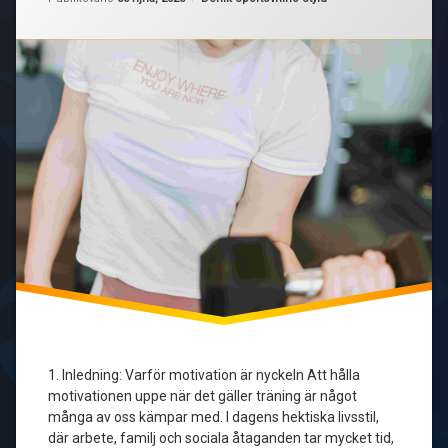
och
träningsgrupper
din
motivation
nya
för träning
superkraft
online
utmaningar
sociala
medier
och
träning
träning
för
kvinnor
träningsgemenskap
1. Inledning: Varför motivation är nyckeln Att hålla
träningsgrupper
motivationen uppe när det gäller träning är något
många av oss kämpar med. I dagens hektiska livsstil,
där arbete, familj och sociala åtaganden tar mycket tid,