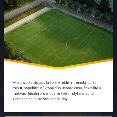
Evropu
Evropský
trend
Fitness
Flexibilita
HIIT
krátké
tréninky
kruhový
trénink
Micro workouts jsou krátké, efektivní tréninky do 30
minut, populární v Evropě díky úspoře času, flexibilitě a
Micro
workouts
motivaci. Ideální pro moderní životní styl a snadno
začlenitelné do každodenní rutiny.
Motivace
Zdravý