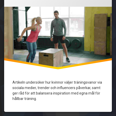
träningsvanor
träning
på
sociala
influencers
medier
Inspiration
kvinnor
motivation
personlig
anpassning
Sociala
medier
Artikeln undersöker hur kvinnor väljer träningsvanor via
sociala medier, trender och influencers påverkar, samt
tränings­
trender
ger råd för att balansera inspiration med egna mål för
hållbar träning.
träningsvanor
trendbaserad