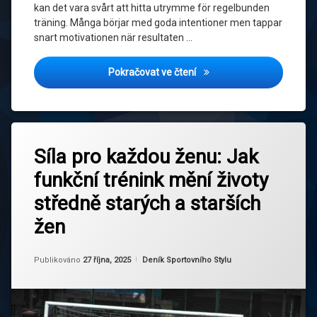
kan det vara svårt att hitta utrymme för regelbunden
träning. Många börjar med goda intentioner men tappar
snart motivationen när resultaten …
Håll motivationen uppe: Så
Pokračovat ve čtení
Označeno
Zanechat
tagem
Síla pro každou ženu: Jak
komentář
na
funkční
funkční trénink mění životy
Síla
trénink
pro
středně starých a starších
každou
každodenní
ženu:
život
žen
Jak
funkční
mobilita
trénink
Aktualizováno
Od
Ruby
12 listopadu, 2025
Kategorie:
Publikováno
a
27 října, 2025
Deník Sportovního Stylu
mění
flexibilita
životy
středně
starých
posílení
a
svalů a