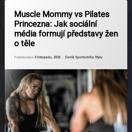
Označeno
träning
Zanechat
tagem
Muscle Mommy vs Pilates
komentář
na
Fitness
Princezna: Jak sociální
Muscle
Trendy
Mommy
média formují představy žen
vs
Fotbalové
Pilates
dresy
o těle
Princezna:
Jak
Inspirace
sociální
Aktualizováno
Od
Ruby
18 listopadu, 2025
Kategorie:
Publikováno
3 listopadu, 2025
Deník Sportovního Stylu
média
formují
Motivace
představy
žen
Muscle
o
Mommy
těle
Pilates
Princezna
psychické
zdraví
Rovnováha