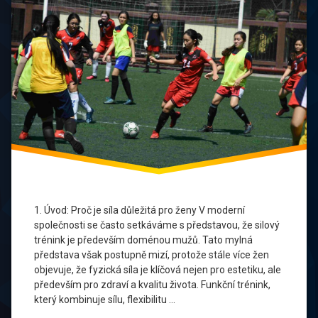
starších
kostí
žen
Prevence
Zranění
Rovnováha
a
koordinace
sebevědomí
a psychika
síla
pro
ženy
1. Úvod: Proč je síla důležitá pro ženy V moderní
společnosti se často setkáváme s představou, že silový
středně
trénink je především doménou mužů. Tato mylná
staré a
představa však postupně mizí, protože stále více žen
starší
objevuje, že fyzická síla je klíčová nejen pro estetiku, ale
ženy
především pro zdraví a kvalitu života. Funkční trénink,
který kombinuje sílu, flexibilitu …
Ženské