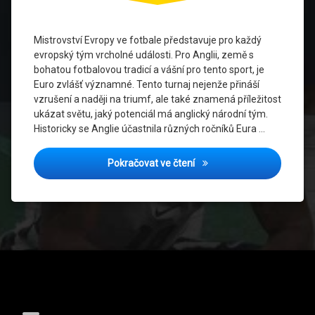
Fotbalová
kultura v
Mistrovství Evropy ve fotbale představuje pro každý
Anglii
evropský tým vrcholné události. Pro Anglii, země s
bohatou fotbalovou tradicí a vášní pro tento sport, je
Fotbalové
Euro zvlášť významné. Tento turnaj nejenže přináší
legendy
vzrušení a naději na triumf, ale také znamená příležitost
ukázat světu, jaký potenciál má anglický národní tým.
Fotbalové
turnaje
Historicky se Anglie účastnila různých ročníků Eura …
Gareth
Euro a Anglie: Významné 
Pokračovat ve čtení
Southgate
Harry
Kane
Historie
anglického
fotbalu
Tel:
Mistrovství
Evropy ve