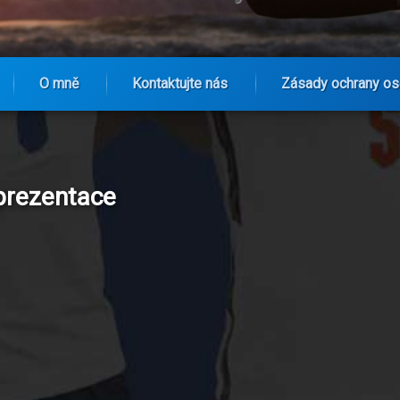
O mně
Kontaktujte nás
Zásady ochrany os
eprezentace
ky