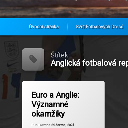
Úvodní stránka
Svět Fotbalových Dresů
Přejít
k
obsahu
Štítek:
webu
Anglická fotbalová r
Označeno
na Euro a Anglie: Významné okamži
Zanechat komentář
tagem
Euro a Anglie:
Anglická fotbalová reprezentace
Významné
Anglie ve finále Euro
okamžiky
Dresy Anglie
Aktualizováno
Od
Ruby
24 června, 2024
Publikováno
24 června, 2024