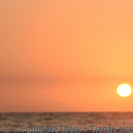
Fotbalové Dresy – Trendy, Insp