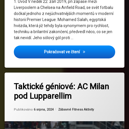
1. Úvod V neděli 22. září 2019, při zápase mezi
hráči
Liverpoolem a Chelsea na Anfield Road, se svět fotbalu
Premier
dočkal jednoho z nejúchvatnějších momentů v moderní
League
historii Premier League. Mohamed Salah, egyptská
hvězda, která již tehdy byla synonymem pro rychlost,
Premier
League
techniku a brilantní zakončení, předvedl něco, co se jen
tak nevidí. Jeho sólový gól proti …
Technika
fotbalu
Mohamed Salah vs. Chelsea:
Pokračovat ve čtení
Označeno
Zanechat
tagem
Taktické géniové: AC Milan
komentář
na
AC
pod Lupparellim
Taktické
Milan
géniové:
AC
Evropské
Aktualizováno
Od
Ruby
6 srpna, 2024
Milan
Kategorie:
Publikováno
6 srpna, 2024
Zábavné Fitness Aktivity
soutěže
pod
Lupparellim
Fotbalová
historie