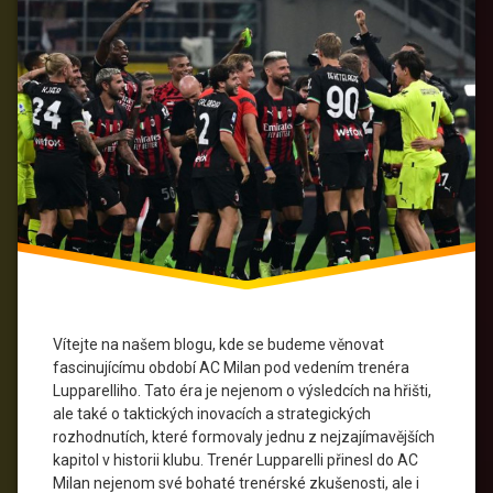
Fotbalová
kultura
Fotbalové
legendy
Fotbalové
strategie
Italský
fotbal
Klubové
dědictví
Vítejte na našem blogu, kde se budeme věnovat
fascinujícímu období AC Milan pod vedením trenéra
Serie
Lupparelliho. Tato éra je nejenom o výsledcích na hřišti,
A
ale také o taktických inovacích a strategických
rozhodnutích, které formovaly jednu z nejzajímavějších
Sportovní
kapitol v historii klubu. Trenér Lupparelli přinesl do AC
úspěchy
Milan nejenom své bohaté trenérské zkušenosti, ale i