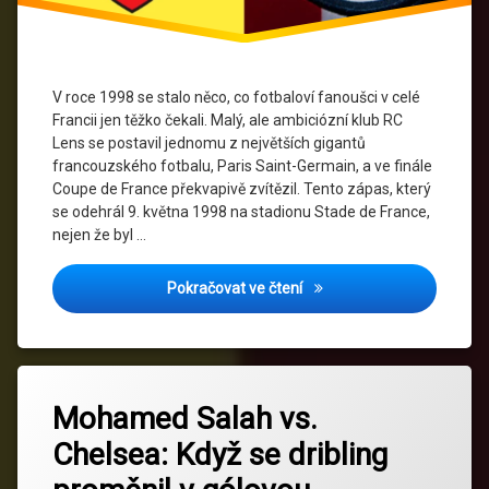
RC
Lens
PSG
V roce 1998 se stalo něco, co fotbaloví fanoušci v celé
RC
Francii jen těžko čekali. Malý, ale ambiciózní klub RC
Lens
Lens se postavil jednomu z největších gigantů
francouzského fotbalu, Paris Saint-Germain, a ve finále
RC Lens
Coupe de France překvapivě zvítězil. Tento zápas, který
fanoušci
se odehrál 9. května 1998 na stadionu Stade de France,
nejen že byl …
Úspěchy
RC Lens
RC Lens 1998: Historické v
Pokračovat ve čtení
Vítězství
v poháru
Označeno
Zanechat
tagem
Mohamed Salah vs.
komentář
na
Chelsea
Chelsea: Když se dribling
Mohamed
vs
Salah
Liverpool
vs.