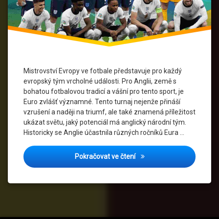
Fanoušci
anglického
fotbalu
Fotbalová
kultura v
Mistrovství Evropy ve fotbale představuje pro každý
Anglii
evropský tým vrcholné události. Pro Anglii, země s
bohatou fotbalovou tradicí a vášní pro tento sport, je
Fotbalové
Euro zvlášť významné. Tento turnaj nejenže přináší
legendy
vzrušení a naději na triumf, ale také znamená příležitost
ukázat světu, jaký potenciál má anglický národní tým.
Fotbalové
turnaje
Historicky se Anglie účastnila různých ročníků Eura …
Gareth
Euro a Anglie: Významné 
Pokračovat ve čtení
Southgate
Harry
Kane
Historie