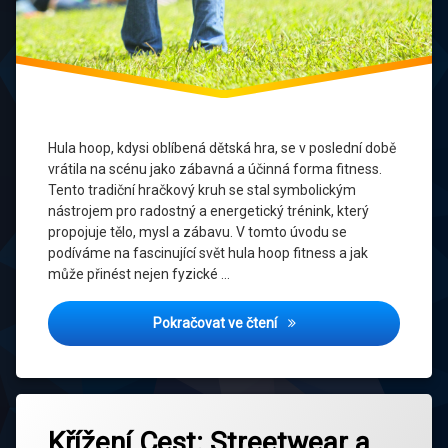
Hula hoop, kdysi oblíbená dětská hra, se v poslední době
vrátila na scénu jako zábavná a účinná forma fitness.
Tento tradiční hračkový kruh se stal symbolickým
nástrojem pro radostný a energetický trénink, který
propojuje tělo, mysl a zábavu. V tomto úvodu se
podíváme na fascinující svět hula hoop fitness a jak
může přinést nejen fyzické …
Efektivní Hula Hoop Trénin
Pokračovat ve čtení
Označeno
Zanechat
tagem
Křížení Cest: Streetwear a
komentář