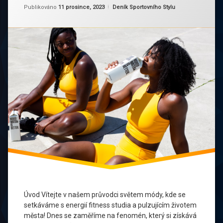
Aktualizováno
Od
Ruby
11 prosince, 2023
Fitness
Kategorie:
Publikováno
11 prosince, 2023
Deník Sportovního Stylu
Fenomén
Zdraví
Kultura
Athleisure
a
v
Pohyb
Českém
Móda
Šatníku
Zdravý
Módní
Životní
Inspirace
Styl
Módní
Zumba
Trendy
Pohodlný
Životní
Styl
Průvodce
Módou
Šatník
Úvod Vítejte v našem průvodci světem módy, kde se
setkáváme s energií fitness studia a pulzujícím životem
Sportovní
města! Dnes se zaměříme na fenomén, který si získává
Oblečení