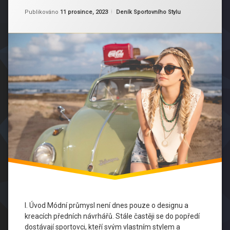
Ovlivňují
Aktualizováno
Od
Ruby
22 ledna, 2024
Digitální
Kategorie:
Publikováno
11 prosince, 2023
Deník Sportovního Stylu
Svět
Vliv
Módy
Kreativita
Ve
Sportu
Módní
Diverzita
Módní
Inovace
Módní
Inspirace
Módní
Kolekce
I. Úvod Módní průmysl není dnes pouze o designu a
Módní
Linky
kreacích předních návrhářů. Stále častěji se do popředí
dostávají sportovci, kteří svým vlastním stylem a