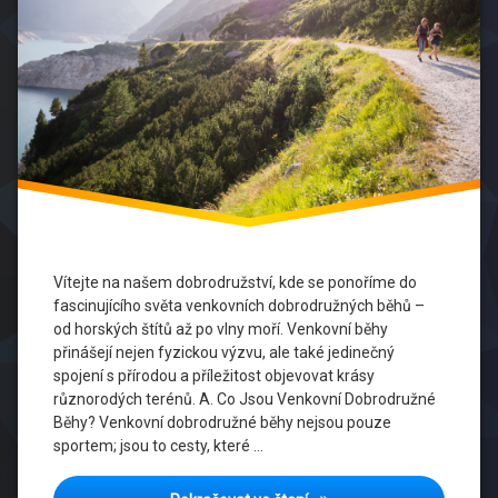
Běhání
Na
Nových
Trasách
Běhání
Po
Horách
Běhání
V
Přírodě
Vítejte na našem dobrodružství, kde se ponoříme do
fascinujícího světa venkovních dobrodružných běhů –
Běžecké
Inspirace
od horských štítů až po vlny moří. Venkovní běhy
přinášejí nejen fyzickou výzvu, ale také jedinečný
Běžecké
spojení s přírodou a příležitost objevovat krásy
Příběhy
různorodých terénů. A. Co Jsou Venkovní Dobrodružné
Běhy? Venkovní dobrodružné běhy nejsou pouze
Běžecké
sportem; jsou to cesty, které …
Trasy