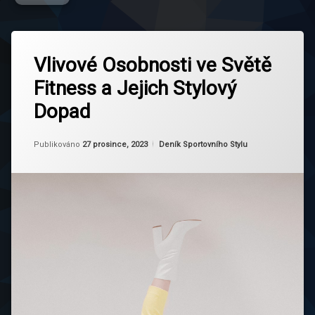
Označeno
Zanechat
tagem
Vlivové Osobnosti ve Světě
komentář
na
Cvičení
Fitness a Jejich Stylový
Vlivové
Sestrou
Osobnosti
Dopad
ve
Fitness
Světě
Blog
Fitness
Aktualizováno
Od
Ruby
27 prosince, 2023
Kategorie:
Publikováno
27 prosince, 2023
Deník Sportovního Stylu
a
Fitness
Jejich
Influenceři
Stylový
Dopad
Fitness
Inspirace
Fitness
Komunita
Fitness
Oblečení