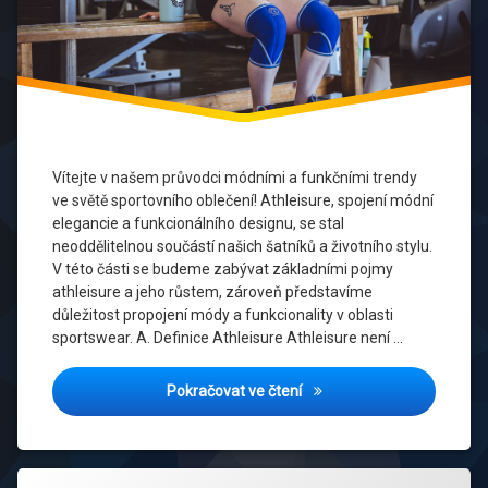
Sportovního
Oblečení
Zumba
Dance
Módní
Inspirace
Zumba
Fitness
Módní
Trendy
Vítejte v našem průvodci módními a funkčními trendy
Personalizace
ve světě sportovního oblečení! Athleisure, spojení módní
elegancie a funkcionálního designu, se stal
Sociální
neoddělitelnou součástí našich šatníků a životního stylu.
Vlivy
V této části se budeme zabývat základními pojmy
athleisure a jeho růstem, zároveň představíme
Sportovní
důležitost propojení módy a funkcionality v oblasti
Móda
sportswear. A. Definice Athleisure Athleisure není …
Sportovní
Módní a Funkční: Aktuální
Pokračovat ve čtení
Oblečení
Streetwear
Označeno
Technologické