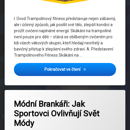
I. Úvod Trampolínový fitness představuje nejen zábavný,
ale i účinný způsob, jak posílit své tělo, zlepšit kondici a
prožít cvičení naplněné energií. Skákání na trampolíně
není pouze pro děti – stává se oblíbeným cvičením pro
lidi všech věkových skupin, kteří hledají neotřelý a
bavičný přístup k zlepšení svého zdraví. A. Představení
Trampolínového Fitness Skákání na …
S Trampolínou k Fitness: Zá
Pokračovat ve čtení
Označeno
Zanechat
tagem
Módní Brankáři: Jak
komentář
na
Athleisure
Sportovci Ovlivňují Svět
Módní
Brankáři:
Budoucnost
Módy
Jak
Módy
Sportovci