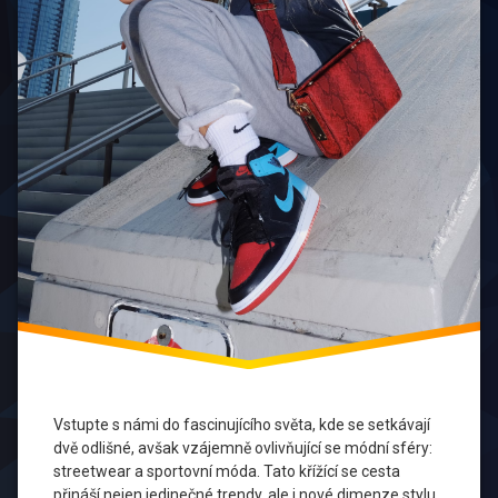
Nadšenců
Sportovní
Kultura
Streetwear
a Sport
Technologický
Vývoj ve
Sportovní
Módě
Trendy Ve
Sportovním
Oblečení
Udržitelnost
v Módě
Vstupte s námi do fascinujícího světa, kde se setkávají
dvě odlišné, avšak vzájemně ovlivňující se módní sféry:
streetwear a sportovní móda. Tato křížící se cesta
přináší nejen jedinečné trendy, ale i nové dimenze stylu