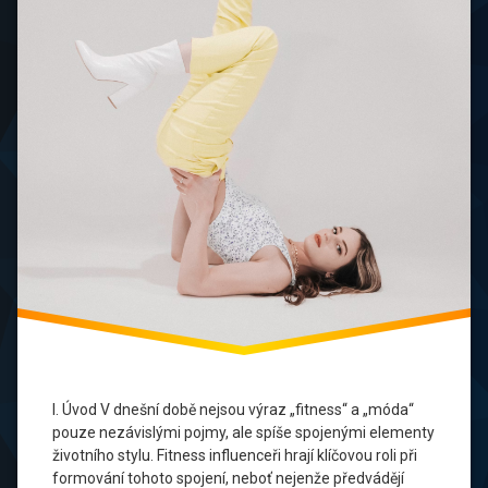
Fitness
Styl
Fitness
Trendy
Inspirace
Pro
Cvičení
Móda
a
Cvičení
Osobní
Rozvoj
Síla
V
I. Úvod V dnešní době nejsou výraz „fitness“ a „móda“
Stylu
pouze nezávislými pojmy, ale spíše spojenými elementy
životního stylu. Fitness influenceři hrají klíčovou roli při
Vlivové
formování tohoto spojení, neboť nejenže předvádějí
Osobnosti