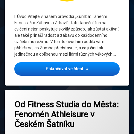
Fitness
Společenství
I. Úvod Vítejte v našem průvodci „Zumba: Taneční
a Přátelství
Fitness Pro Zábavu a Zdraví“. Tato taneční forma
cvičení nejen poskytuje skvělý způsob, jak zůstat aktivní,
Sportovní
ale také přináší radost a zábavu do každodenního
Móda
cvičebního režimu. V tomto úvodním oddílu vám
přiblížíme, co Zumba představuje, a co ji činí tak
Taneční
jedinečnou a oblíbenou mezi lidmi různých věkových …
Fitness
Taneční
Zumba: Taneční Fitness Pr
Pokračovat ve čtení
Hudba
Taneční
Komunita
Označeno
Zanechat
tagem
Od Fitness Studia do Města:
komentář
Taneční
na
Athleisure
Maraton
Fenomén Athleisure v
Od
Fitness
Česká
Českém Šatníku
Tělesné
Studia
Móda
Cvičení
do
Města: