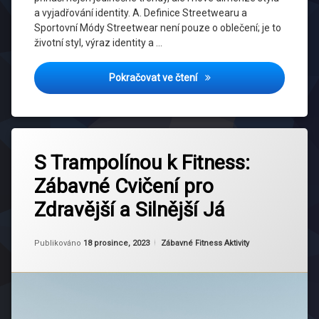
a vyjadřování identity. A. Definice Streetwearu a
Sportovní Módy Streetwear není pouze o oblečení; je to
životní styl, výraz identity a …
Křížení Cest: Streetwear 
Pokračovat ve čtení
Označeno
Zanechat
tagem
S Trampolínou k Fitness:
komentář
na
Bezpečné
Zábavné Cvičení pro
S
Cvičení
Trampolínou
Zdravější a Silnější Já
k
Cvičení Na
Fitness:
Trampolíně
Zábavné
Aktualizováno
Od
Ruby
18 prosince, 2023
Kategorie:
Publikováno
18 prosince, 2023
Zábavné Fitness Aktivity
Cvičení
Fitness
pro
Rutina
Zdravější
a
Silnější
Fyzická
Já
Kondice