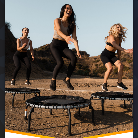
Komunita
Cvičenců
Motivace
Kcviceni
Skákání
Trampolínový
Fitness
Zábavné
Cvičení
Zdraví
A
Zábava