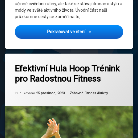
účinné cvičební rutiny, ale také se stávají ikonami stylu a
módy ve světě aktivního života. Úvodní část naší
Zdraví
průzkumné cesty se zaměří na to, …
A
Zábava
Vlivové Osobnosti ve Světě
Pokračovat ve čtení
Zdravý
Životní
Styl
Označeno
Zanechat
tagem
Efektivní Hula Hoop Trénink
komentář
na
Cvičení
pro Radostnou Fitness
Efektivní
s Hula
Hula
Hoopem
Hoop
Aktualizováno
Od
Ruby
25 prosince, 2023
Trénink
Kategorie:
Publikováno
25 prosince, 2023
Zábavné Fitness Aktivity
Fitness
pro
Pro
Radostnou
Radost
Fitness
Flexibilita a
Koordinace
Hula