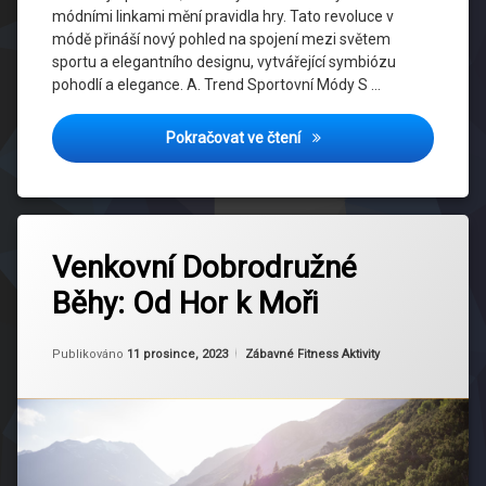
Módní
módními linkami mění pravidla hry. Tato revoluce v
Trendy
módě přináší nový pohled na spojení mezi světem
sportu a elegantního designu, vytvářející symbiózu
Sportovci
pohodlí a elegance. A. Trend Sportovní Módy S …
Ve Móde
Módní Brankáři: Jak Sporto
Pokračovat ve čtení
Sportovní
Brankáři
Sportovní
Označeno
Ikony
Zanechat
tagem
Venkovní Dobrodružné
komentář
Sportovní
na
Aktivní
Móda
Běhy: Od Hor k Moři
Venkovní
Životní
Dobrodružné
Styl
Běhy:
Udržite
Aktualizováno
Od
Ruby
11 prosince, 2023
Od
Kategorie:
Publikováno
11 prosince, 2023
Zábavné Fitness Aktivity
lná
Athleisure
Hor
Móda
Móda
k
Moři
Běhání A
Sportovní
Móda