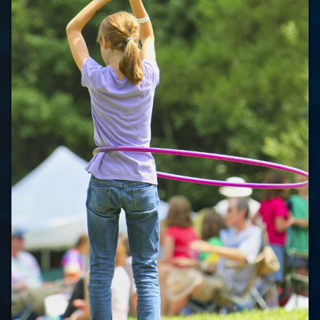
Hoop
Fitness
Kardiovaskulární
Fitness
Posílení
Jádra
Radost
ze
Sportu
Trampolínový
Trénink
Zábavné
Cvičení
Zdraví a
Pohybová
Aktivita