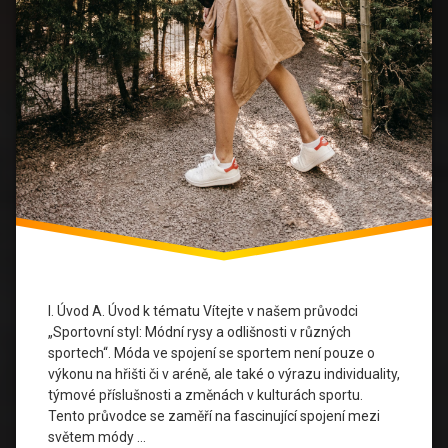
Retro
Revival
Sportovní
Móda
Streetwear
Technologické
Inovace
Trendy
Ve
Sportu
I. Úvod A. Úvod k tématu Vítejte v našem průvodci
„Sportovní styl: Módní rysy a odlišnosti v různých
Udržitelná
sportech“. Móda ve spojení se sportem není pouze o
Móda
výkonu na hřišti či v aréně, ale také o výrazu individuality,
týmové příslušnosti a změnách v kulturách sportu.
Tento průvodce se zaměří na fascinující spojení mezi
světem módy …