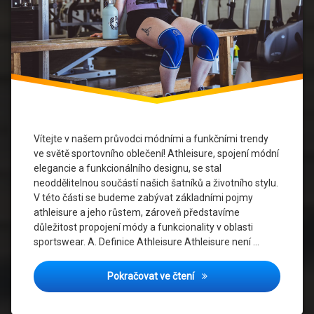
Kolekce
Sportovního
Oblečení
Módní
Inspirace
Módní
Trendy
Vítejte v našem průvodci módními a funkčními trendy
Personalizace
ve světě sportovního oblečení! Athleisure, spojení módní
elegancie a funkcionálního designu, se stal
Sociální
neoddělitelnou součástí našich šatníků a životního stylu.
Vlivy
V této části se budeme zabývat základními pojmy
athleisure a jeho růstem, zároveň představíme
Sportovní
důležitost propojení módy a funkcionality v oblasti
Móda
sportswear. A. Definice Athleisure Athleisure není …
Sportovní
Módní a Funkční: Aktuální
Pokračovat ve čtení
Oblečení
Streetwear