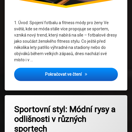
styl
Styl Ve
Fitness
1. Úvod: Spojení fotbalu a fitness módy pro ženy Ve
světě, kde se móda stále více propojuje se sportem,
Tréninkový
vzniká nový trend, který nabírá na síle – fotbalové dresy
Outfit
jako součást ženského fitness stylu. Co ještě před
několika lety patřilo výhradně na stadiony nebo do
Ženský
obýváků během velkých zápasů, dnes nachází své
Fandom
místo i v …
Manchester United dresy: S
Pokračovat ve čtení
Označeno
Zanechat
tagem
Sportovní styl: Módní rysy a
komentář
na
Cyklistický
odlišnosti v různých
Sportovní
Styl
styl:
sportech
Módní
Ekologie