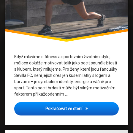
Sportovní
oblečení
pro ženy
Streetwear
a Sport
stylové
kombinace
Když mluvíme o fitness a sportovním životním stylu,
Zdravý
máloco dokáže motivovat tolik jako pocit sounáležitosti
životní
s klubem, který milujeme. Pro ženy, které jsou fanoušky
styl
Sevilla FC, není jejich dres jen kusem látky s logem a
barvami – je symbolem identity, energie a vášně pro
ženský
sport. Tento pocit hrdosti může být silným motivačním
sportovní
faktorem při každodenním …
styl
Fitness a móda: Jak spojit
Pokračovat ve čtení
Označeno