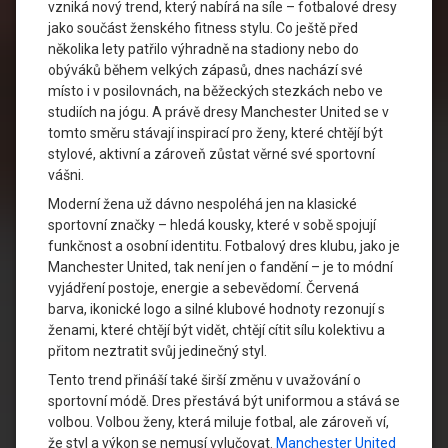
vzniká nový trend, který nabírá na síle – fotbalové dresy
jako součást ženského fitness stylu. Co ještě před
několika lety patřilo výhradně na stadiony nebo do
obýváků během velkých zápasů, dnes nachází své
místo i v posilovnách, na běžeckých stezkách nebo ve
studiích na jógu. A právě dresy Manchester United se v
tomto směru stávají inspirací pro ženy, které chtějí být
stylové, aktivní a zároveň zůstat věrné své sportovní
vášni.
Moderní žena už dávno nespoléhá jen na klasické
sportovní značky – hledá kousky, které v sobě spojují
funkčnost a osobní identitu. Fotbalový dres klubu, jako je
Manchester United, tak není jen o fandění – je to módní
vyjádření postoje, energie a sebevědomí. Červená
barva, ikonické logo a silné klubové hodnoty rezonují s
ženami, které chtějí být vidět, chtějí cítit sílu kolektivu a
přitom neztratit svůj jedinečný styl.
Tento trend přináší také širší změnu v uvažování o
sportovní módě. Dres přestává být uniformou a stává se
volbou. Volbou ženy, která miluje fotbal, ale zároveň ví,
že styl a výkon se nemusí vylučovat.
Manchester United