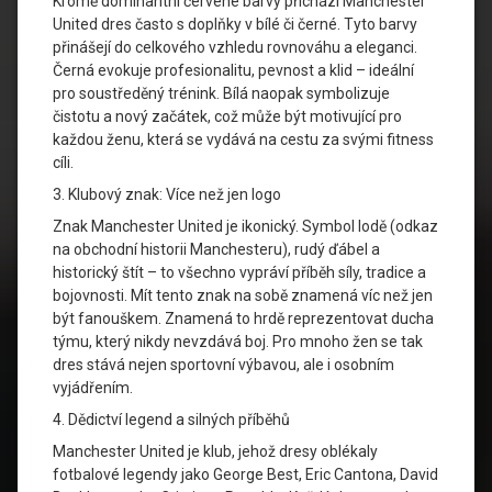
Kromě dominantní červené barvy přichází Manchester
United dres často s doplňky v bílé či černé. Tyto barvy
přinášejí do celkového vzhledu rovnováhu a eleganci.
Černá evokuje profesionalitu, pevnost a klid – ideální
pro soustředěný trénink. Bílá naopak symbolizuje
čistotu a nový začátek, což může být motivující pro
každou ženu, která se vydává na cestu za svými fitness
cíli.
3. Klubový znak: Více než jen logo
Znak Manchester United je ikonický. Symbol lodě (odkaz
na obchodní historii Manchesteru), rudý ďábel a
historický štít – to všechno vypráví příběh síly, tradice a
bojovnosti. Mít tento znak na sobě znamená víc než jen
být fanouškem. Znamená to hrdě reprezentovat ducha
týmu, který nikdy nevzdává boj. Pro mnoho žen se tak
dres stává nejen sportovní výbavou, ale i osobním
vyjádřením.
4. Dědictví legend a silných příběhů
Manchester United je klub, jehož dresy oblékaly
fotbalové legendy jako George Best, Eric Cantona, David