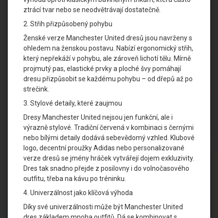
ztrácí tvar nebo se neodvětrávají dostatečně.
2. Střih přizpůsobený pohybu
Ženské verze Manchester United dresů jsou navrženy s
ohledem na ženskou postavu. Nabízí ergonomický střih,
který nepřekáží v pohybu, ale zároveň lichotí tělu. Mírně
projmutý pas, elastické prvky a ploché švy pomáhají
dresu přizpůsobit se každému pohybu – od dřepů až po
strečink.
3. Stylové detaily, které zaujmou
Dresy Manchester United nejsou jen funkční, ale i
výrazně stylové. Tradiční červená v kombinaci s černými
nebo bílými detaily dodává sebevědomý vzhled. Klubové
logo, decentní proužky Adidas nebo personalizované
verze dresů se jmény hráček vytvářejí dojem exkluzivity.
Dres tak snadno přejde z posilovny i do volnočasového
outfitu, třeba na kávu po tréninku.
4. Univerzálnost jako klíčová výhoda
Díky své univerzálnosti může být Manchester United
dres základem mnoha outfitů. Dá se kombinovat s