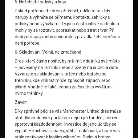
5. Nežehlete potisky a loga
Pokud potřebujete dres přežehlit, udělejte to vždy
naruby a vyhněte se přímému kontaktu žehličky s
potisky nebo výšivkami. Ty jsou často citlivé na teplo a
mohly by se roztavit, popraskat nebo ztratit tvar. Při
dodržení správného sušení ale zpravidla žehlení vůbec
není potřeba.
6. Skladování: Volně, ne zmačkané
Dres, který často nosíte, by měl mít v šatníku své místo
– pověšený na ramínku nebo složený na sucho a čistě.
Vyvarujte se skladování v tašce nebo batohu po
tréninku, kde vlhkost může způsobit zápach nebo
plísně. Vhodné je také jednou za čas dres vyvětrat i
mimo tréninky.
Závěr:
Díky správné péči se váš Manchester United dres může
stát dlouhodobým parťákem nejen při fandění, ale i ve
sportovní každodennosti. Investice do jeho údržby se
vyplatí – zachová si barvy, střih i funkčnost, a bude vás
stále motivovat k lepším výkonům. Stylová hrdost