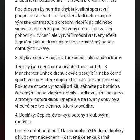
2. Sportovní podprsenka – vrstvení pro komfort i styl
Pod dresem by neměla chybět kvalitní sportovní
podprsenka. Zvolte barvu, která ladí nebo naopak
výrazně kontrastuje s dresem. Například bílá nebo
vínová podprsenka pod červený dres nejen zaručí
pohodlí při cvičení, ale vytvoří i módní vrstvený efekt,
zejména pokud dres nosíte lehce zastrčený nebo s
ohrnutými rukávy.
3. Stylová obuv – nejen o funkčnosti, ale i sladění barev
Tenisky jsou nedílnou součástí fitness outfitu. K
Manchester United dresu skvěle pasují bílé nebo černé
sportovní boty, které doplní klasické barevné schéma.
Pokud se chcete výrazněji odlišit, sáhněte po botách s
červenými nebo zlatými detaily – odkazujícími na barvy
a trofejní historii klubu. Dbejte ale na to, aby obuv byla
vhodná pro typ tréninku, který provádíte.
4. Doplňky: Čepice, čelenky a batohy s klubovým
motivem
Chcete dotáhnout outfit k dokonalosti? Přidejte doplňky
s klubovým nádechem – červená čelenka, černá