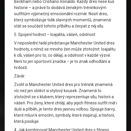
Beckham nebo Cristiano Ronaldo. Každý dres nese kus
historie – a právě to dodává ženským tréninkovým
outfitům výjimečný emocionální rozměr. Nosit dres,
který symbolizuje tolik slavných momentů, znamená
stát se součástí tohoto příběhu a čerpat z něj sílu.
5. Spojení hodnot – loajalita, vášeň, odolnost
V neposlední řadě představuje Manchester United dres
hodnoty, s nimiž se mnoho žen může ztotožnit: loajalitu
k cíli, vášeň pro to, co dělají, a odolnost v každé výzvě.
Není to jen sportovní značka – je to znak odhodlání a
hrdosti.
Závěr:
Zvolit si Manchester United dres pro trénink znamená
víc než jen obléct si stylový kousek. Znamená to
ztotožnit se s klubem, který reprezentuje sílu, historii a
vášeň. Pro ženy, které chtějí, aby jejich fitness outfit měl i
duši a příběh, je tento dres jasnou volbou. Spojuje barvy,
které mluví k emocím, symboly, které inspirují, a historii,
která posiluje.
4. Jak kombinovat Manchester United dres s fitness