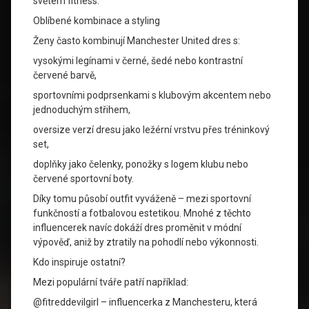
světem fitness.
Oblíbené kombinace a styling
Ženy často kombinují Manchester United dres s:
vysokými legínami v černé, šedé nebo kontrastní
červené barvě,
sportovními podprsenkami s klubovým akcentem nebo
jednoduchým střihem,
oversize verzí dresu jako ležérní vrstvu přes tréninkový
set,
doplňky jako čelenky, ponožky s logem klubu nebo
červené sportovní boty.
Díky tomu působí outfit vyváženě – mezi sportovní
funkčností a fotbalovou estetikou. Mnohé z těchto
influencerek navíc dokáží dres proměnit v módní
výpověď, aniž by ztratily na pohodlí nebo výkonnosti.
Kdo inspiruje ostatní?
Mezi populární tváře patří například:
@fitreddevilgirl – influencerka z Manchesteru, která