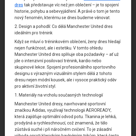
dres
tak představuje víc než jen oblečení – je to spojení
historie, pohybu a sebevyjádření. A právě o tom je tento
nový fenomén, kterému se dnes budeme věnovat.
2. Design a pohodlí: Co dělá Manchester United dres
ideálním pro trénink
Když se mluví o tréninkovém oblečení, ženy dnes hledají
nejen funkčnost, ale i estetiku. V tomto ohledu
Manchester United dres splňuje oba požadavky – ať už
jde o intenzivní posilovací trénink, kardio nebo
skupinové lekce. Spojení profesionálního sportovního
designu s výrazným vizuálním stylem dělá z tohoto
dresu nejen módní kousek, ale i vysoce praktický oděv
pro aktivní životní styl.
1. Materiály na vrcholu současných technologií
Manchester United dresy, navrhované sportovní
značkou Adidas, využívají technologii AEROREADY,
která zajišťuje optimální odvod potu. Tkanina je lehká,
prodyšná a rychleschnoucí, což znamená, že tělo
zůstává suché i při náročném cvičení. To je zásadní
výhoda oproti klasickým bavlněným trikům, která často