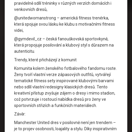
pravidelně sdílí tréninky v různých verzích domácích i
venkovních dresů,
@unitedwomanstrong – americká fitness trenérka,
která spojuje svou lásku ke klubu s motivačními fitness
videi,
@gymdevil_cz – česká fanouškovská sportovkyně,
která propojuje posilování a klubový styl s důrazem na
autenticitu.
Trendy, které přicházejí z komunit
Komunita kolem ženského fotbalového fandomu roste.
Ženy tvoří vlastní verze zápasových outfitů, vytvářejí
tematické fitness sety inspirované klubovými barvami
nebo sdílí vlastní redesigny klasických dresů. Tento
kreativní přístup zvyšuje zájem o dresy i mimo stadion,
což potvrzuje i rostoucí nabídka dresů pro ženy ve
sportovních střizích a funkčních materiálech.
Závěr:
Manchester United dres v posilovně není jen trendem –
je to projev osobnosti, loajality a stylu. Díky inspirativním