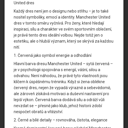
United dres
Každý dres není jen o designu nebo střihu – je to také
nositel symboliky, emocí a identity. Manchester United
dres v tomto směru vyčnívá. Pro ženy, které hledají
inspiraci, sílu a charakter ve svém sportovním oblečení,
je právě tento dres ideální volbou. Nejde totiž jen o
estetiku, ale o hlubší význam, který se skrývá za každou
nití.
1. Červená jako symbol energie a odhodlání
Hlavní barva dresu Manchester United – sytá červená –
je v psychologii spojována s energií, vášní, silou a
odvahou. Není náhodou, že právě tyto vlastnosti jsou
klíčem k úspěšnému tréninku. Když si žena oblékne
červený dres, nejen že vypadá výrazně a sebevědomě,
ale zároveň získává motivaci a duševní nastavení pro
lepší výkon. Červená barva dodává sílu a odráží vůli
nevzdat se – přesně jako klub, jehož historii zdobí
nespočet obratů a vítězství.
2. Černé a bílé detaily – rovnováha, čistota, elegance