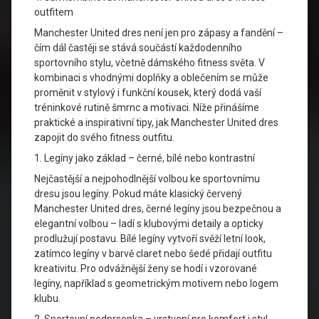
outfitem
Manchester United dres není jen pro zápasy a fandění –
čím dál častěji se stává součástí každodenního
sportovního stylu, včetně dámského fitness světa. V
kombinaci s vhodnými doplňky a oblečením se může
proměnit v stylový i funkční kousek, který dodá vaší
tréninkové rutině šmrnc a motivaci. Níže přinášíme
praktické a inspirativní tipy, jak Manchester United dres
zapojit do svého fitness outfitu.
1. Legíny jako základ – černé, bílé nebo kontrastní
Nejčastější a nejpohodlnější volbou ke sportovnímu
dresu jsou legíny. Pokud máte klasický červený
Manchester United dres, černé legíny jsou bezpečnou a
elegantní volbou – ladí s klubovými detaily a opticky
prodlužují postavu. Bílé legíny vytvoří svěží letní look,
zatímco legíny v barvě claret nebo šedé přidají outfitu
kreativitu. Pro odvážnější ženy se hodí i vzorované
legíny, například s geometrickým motivem nebo logem
klubu.