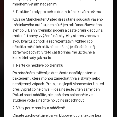
mnohem větším nadšením.
5. Praktické rady pro péči o dres v tréninkovém režimu
Když se Manchester United dres stane součástí vašeho
tréninkového outfitu, neplní už jen roli fanouškovského
symbolu. Denní tréninky, pocení a časté praní kladou na
materiál i barvy zvýšené nároky. Aby si dres zachoval
svou kvalitu, pohodlí a reprezentativní vzhled i po
několika měsících aktivního nošení, je důležité o něj
správně pečovat. V této části přinášíme užitečné a
konkrétní rady, jak na to.
1. Perte co nejdříve po tréninku
Po náročném cvičení je dres často nasáklý potem a
bakteriemi, které mohou zanechat trvalé skvrny nebo
nepříjemný zápach. Proto je nejlepší Manchester United
dres vyprat co nejdříve – ideálně ještě v ten samý den.
Pokud praní oddálíte, alespoň dres opláchněte ve
studené vodě a nechte ho volně proschnout.
2. Vždy perte naruby a odděleně
Chcete zachovat živé barvy, klubové logo a textilie bez