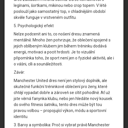
legínami, šortkami, mikinou nebo crop topem. V létě
poslouží jako samostatný top, v chladnějším období
skvěle funguje v vrstveném outfitu.
5. Psychologický efekt
Nelze podcenit ani to, co nošení dresu znamená
mentálně. Mnoho žen potvrzuje, že oblečení spojené s
jejich oblíbeným klubem jim během tréninku dodává
energii, motivaci a pocit hrdosti. Je to vizuální
připomínka toho, že sport není jen o fyzické aktivitě, ale i
o vášni, cíli a sounáležitosti.
Závěr:
Manchester United dres není jen stylový doplněk, ale
skutečně funkční tréninkové oblečení pro ženy, které
chtějí vypadat dobře a zároveň se cítit pohodlně. Ať už
jste věrná fanynka klubu, nebo jen hledáte nový kousek
do svého fitness šatníku, tento dres může být tou
pravou volbou – propojující výkon, módu a sportovní
identitu.
3. Barvy a symbolika: Proč si vybrat právě Manchester