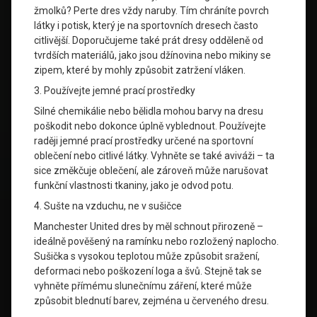
žmolků? Perte dres vždy naruby. Tím chráníte povrch
látky i potisk, který je na sportovních dresech často
citlivější. Doporučujeme také prát dresy odděleně od
tvrdších materiálů, jako jsou džínovina nebo mikiny se
zipem, které by mohly způsobit zatržení vláken.
3. Používejte jemné prací prostředky
Silné chemikálie nebo bělidla mohou barvy na dresu
poškodit nebo dokonce úplně vyblednout. Používejte
raději jemné prací prostředky určené na sportovní
oblečení nebo citlivé látky. Vyhněte se také aviváži – ta
sice změkčuje oblečení, ale zároveň může narušovat
funkční vlastnosti tkaniny, jako je odvod potu.
4. Sušte na vzduchu, ne v sušičce
Manchester United dres by měl schnout přirozeně –
ideálně pověšený na ramínku nebo rozložený naplocho.
Sušička s vysokou teplotou může způsobit sražení,
deformaci nebo poškození loga a švů. Stejně tak se
vyhněte přímému slunečnímu záření, které může
způsobit blednutí barev, zejména u červeného dresu.