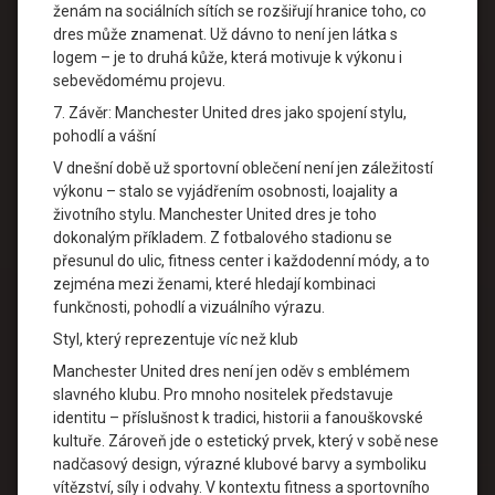
ženám na sociálních sítích se rozšiřují hranice toho, co
dres může znamenat. Už dávno to není jen látka s
logem – je to druhá kůže, která motivuje k výkonu i
sebevědomému projevu.
7. Závěr: Manchester United dres jako spojení stylu,
pohodlí a vášní
V dnešní době už sportovní oblečení není jen záležitostí
výkonu – stalo se vyjádřením osobnosti, loajality a
životního stylu. Manchester United dres je toho
dokonalým příkladem. Z fotbalového stadionu se
přesunul do ulic, fitness center i každodenní módy, a to
zejména mezi ženami, které hledají kombinaci
funkčnosti, pohodlí a vizuálního výrazu.
Styl, který reprezentuje víc než klub
Manchester United dres není jen oděv s emblémem
slavného klubu. Pro mnoho nositelek představuje
identitu – příslušnost k tradici, historii a fanouškovské
kultuře. Zároveň jde o estetický prvek, který v sobě nese
nadčasový design, výrazné klubové barvy a symboliku
vítězství, síly i odvahy. V kontextu fitness a sportovního