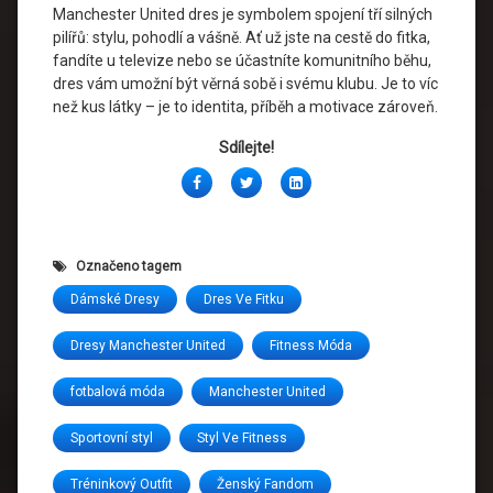
Manchester United dres je symbolem spojení tří silných
pilířů: stylu, pohodlí a vášně. Ať už jste na cestě do fitka,
fandíte u televize nebo se účastníte komunitního běhu,
dres vám umožní být věrná sobě i svému klubu. Je to víc
než kus látky – je to identita, příběh a motivace zároveň.
Sdílejte!
Facebook
Twitter
LinkedIn
Označeno tagem
Dámské Dresy
Dres Ve Fitku
Dresy Manchester United
Fitness Móda
fotbalová móda
Manchester United
Sportovní styl
Styl Ve Fitness
Tréninkový Outfit
Ženský Fandom