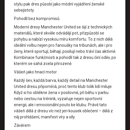
stylu pak dres působí jako módní vyjádření ženské
sebejistoty.
Pohodlí bez kompromisů
Moderní dresy Manchester United se šijí z technických
materiálů, které skvěle odvádějí pot, přizpůsobí se
pohybu a nabízí vysokou míru komfortu. To z nich dělá
ideální volbu nejen pro fanoušky na tribunách, ale i pro
ženy, které sportují, běhají, posilují nebo tráví čas aktivně.
Kombinace funkčnosti a pohodlí tak z dresu činí oděv, po
kterém se sahá zcela přirozeně.
Vášeň jako hnací motor
Každý šev, každá barva, každý detail na Manchester
United dresu připomíná, proč tento klub tolik lidí miluje.
Když si ho oblékne žena v posilovně, při běhu v parku
nebo cestou na trénink, vyzařuje nejen sportovní
energii, ale i emocionální pouto ke klubu. Právě tato
vášeň dělá z dresu víc než jen kousek oblečení – dělá z
něj prohlášení, manifest víry a síly.
Závěrem