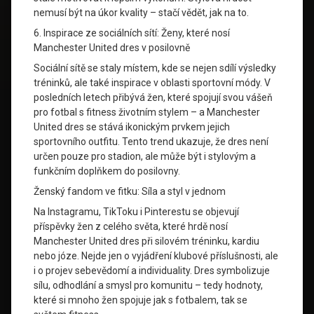
nemusí být na úkor kvality – stačí vědět, jak na to.
6. Inspirace ze sociálních sítí: Ženy, které nosí
Manchester United dres v posilovně
Sociální sítě se staly místem, kde se nejen sdílí výsledky
tréninků, ale také inspirace v oblasti sportovní módy. V
posledních letech přibývá žen, které spojují svou vášeň
pro fotbal s fitness životním stylem – a Manchester
United dres se stává ikonickým prvkem jejich
sportovního outfitu. Tento trend ukazuje, že dres není
určen pouze pro stadion, ale může být i stylovým a
funkčním doplňkem do posilovny.
Ženský fandom ve fitku: Síla a styl v jednom
Na Instagramu, TikToku i Pinterestu se objevují
příspěvky žen z celého světa, které hrdě nosí
Manchester United dres při silovém tréninku, kardiu
nebo józe. Nejde jen o vyjádření klubové příslušnosti, ale
i o projev sebevědomí a individuality. Dres symbolizuje
sílu, odhodlání a smysl pro komunitu – tedy hodnoty,
které si mnoho žen spojuje jak s fotbalem, tak se