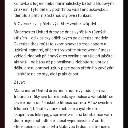
kšiltovka s logem nebo minimalistický batoh s klubovým
znakem. Tyto detaily podtrhnou vaši fanouškovskou
identitu a přitom zůstanou stylové i funkční.
5. Oversize vs. přiléhavý střih – zvolte svůj styl
Manchester United dresy se dnes vyrábějí v různých
střizích – od klasicky přiléhavých po oversize modely.
Oversize dres můžete zkombinovat s crop-topem a
úzkými legínami, přičemž vytvoříte streetwear-fitness
vzhled. Naopak přiléhavý dres vynikne na těle při jakékoli
aktivitě – od běhu až po posilovnu. Nebojte se upravit
délku dresu pomocí uzlu v pase nebo předního zavázání
– získáte nejen styl, ale i praktičnost.
Závěr:
Manchester United dres není módní výsadou jen na
tribunách. Díky své barevnosti, symbolice a variabilitě se
skvěle hodí i do ženského fitness šatníku. Ať už cvičíte v
tělocvičně, běháte v parku nebo se chystáte na
skupinovou lekci jógy, správně zvolená kombinace vám
dodá nejen pohodlí, ale i pocit výjimečnosti. V outfit,
který spojuje sport, styl a klubovou hrdost, se trénuje s