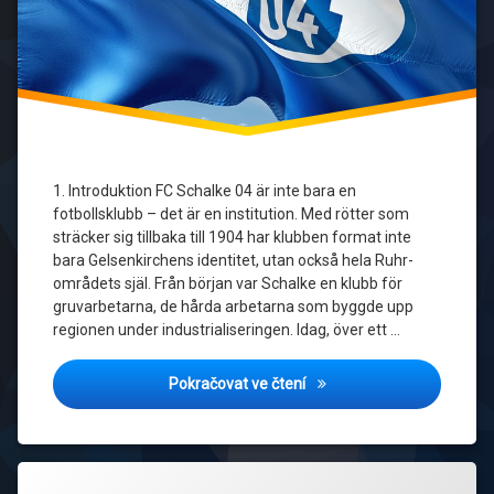
Arena
1. Introduktion FC Schalke 04 är inte bara en
fotbollsklubb – det är en institution. Med rötter som
sträcker sig tillbaka till 1904 har klubben format inte
bara Gelsenkirchens identitet, utan också hela Ruhr-
områdets själ. Från början var Schalke en klubb för
gruvarbetarna, de hårda arbetarna som byggde upp
regionen under industrialiseringen. Idag, över ett …
Från gruvarbetare till Bund
Pokračovat ve čtení
Označeno
Zanechat
tagem