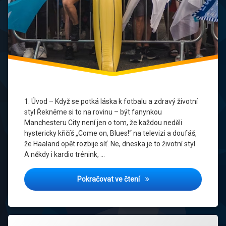
Blue
Power
Sportovní
styl
Styl
Ve
Fitku
1. Úvod – Když se potká láska k fotbalu a zdravý životní
Ženy
styl Řekněme si to na rovinu – být fanynkou
A
Manchesteru City není jen o tom, že každou neděli
Fotbal
hystericky křičíš „Come on, Blues!“ na televizi a doufáš,
že Haaland opět rozbije síť. Ne, dneska je to životní styl.
A někdy i kardio trénink, …
Dres v posilovně? Proč ženy
Pokračovat ve čtení
Označeno
Zanechat