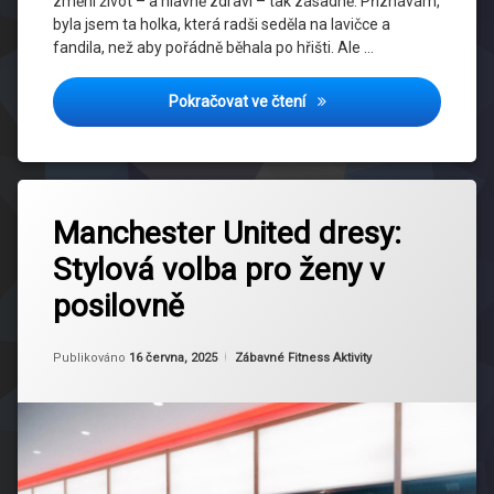
změní život – a hlavně zdraví – tak zásadně. Přiznávám,
Stuttgart
byla jsem ta holka, která radši seděla na lavičce a
dres
fandila, než aby pořádně běhala po hřišti. Ale …
Vytrvalost
Jak fotbal podporuje dlouh
Pokračovat ve čtení
zdraví
srdce
ženský
Označeno
Zanechat
fotbal
tagem
Manchester United dresy:
komentář
na
Dámské
Stylová volba pro ženy v
Manchester
Dresy
United
posilovně
dresy:
Dres
Stylová
Ve
volba
Fitku
Od
Ruby
Kategorie:
Publikováno
16 června, 2025
Zábavné Fitness Aktivity
pro
ženy
Dresy
v
Manchester
posilovně
United
Fitness