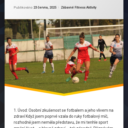
fitness
vytrvalost
a
Aktualizováno
Od
Ruby
23 června, 2025
Kategorie:
Publikováno
23 června, 2025
Zábavné Fitness Aktivity
a
fotbal
zdraví
srdce
fotbal
u
ženy
žen
fotbalová
motivace
Kondice
sport
pro
ženy
Sportovní
Móda
týmový
1. Úvod: Osobní zkušenost se fotbalem a jeho vlivem na
sport
zdraví Když jsem poprvé vzala do ruky fotbalový míč,
rozhodně jsem neměla představu, že mi tenhle sport
VfB