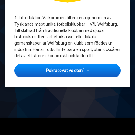
Volkswagen
1. Introduktion Välkommen till en resa genom en av
Wolfsburg
Tysklands mest unika fotbollsklubbar – VfL Wolfsburg.
Till skillnad från traditionella klubbar med djupa
historiska rötter i arbetarklasser eller lokala
gemenskaper, är Wolfsburg en klubb som föddes ur
industrin. Här är fotboll inte bara en sport, utan också en
del av ett större ekonomiskt och kulturellt …
VfL Wolfsburg: En tysk fotb
Pokračovat ve čtení