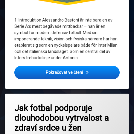
1. Introduktion Alessandro Bastoni är inte bara en av
Serie A:s mest begåvade mittbackar – han är en
symbol för modern defensiv fotboll. Med sin
imponerande teknik, vision och fysiska närvaro har han
etablerat sig som en nyckelspelare både för Inter Milan
och det italienska landslaget. Som en central del av
Inters trebackslinje under Antonio …
Alessandro Bastoni – Inter 
Pokračovat ve čtení
Označeno
Zanechat
tagem
Jak fotbal podporuje
komentář
na
Aktivní
dlouhodobou vytrvalost a
Jak
životní
fotbal
styl
zdraví srdce u žen
podporuje
dlouhodobou