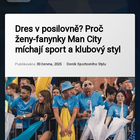
Označeno
Zanechat
tagem
Dres v posilovně? Proč
komentář
na
City
ženy-fanynky Man City
Dres
Girls
v
míchají sport a klubový styl
posilovně?
Cityzens
Proč
ženy-
Od
Ruby
Dres V
Kategorie:
Publikováno
30 června, 2025
Deník Sportovního Stylu
fanynky
Posilovně
Man
City
míchají
Fitness
sport
Fanynka
a
klubový
fotbalová
styl
móda
Manchester
City
Sky