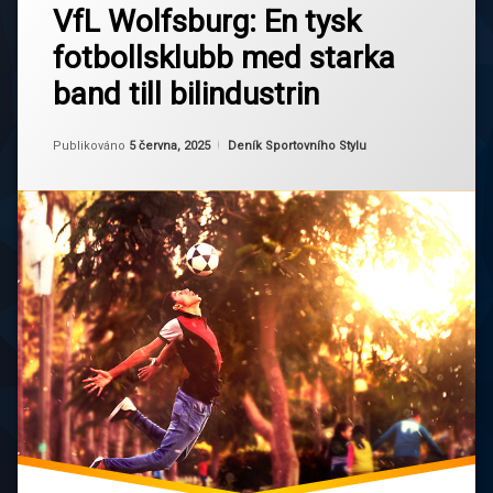
VfL Wolfsburg: En tysk
komentář
na
Bundesliga
fotbollsklubb med starka
VfL
Wolfsburg:
Edin
band till bilindustrin
En
Džeko
tysk
fotbollsklubb
Aktualizováno
Od
Ruby
5 června, 2025
Fotbollsekonomi
Kategorie:
Publikováno
5 června, 2025
Deník Sportovního Stylu
med
starka
band
Fotbollshistoria
till
bilindustrin
Industri
och
sport
Kevin
De
Bruyne
Niedersachsen
VfL
Wolfsburg