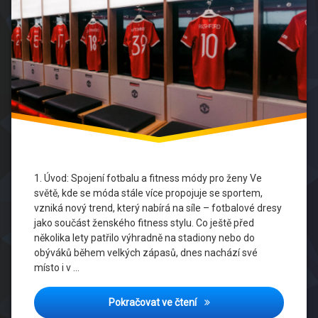
Móda
fotbalová
móda
Manchester
United
Sportovní
styl
Styl Ve
Fitness
1. Úvod: Spojení fotbalu a fitness módy pro ženy Ve
světě, kde se móda stále více propojuje se sportem,
Tréninkový
vzniká nový trend, který nabírá na síle – fotbalové dresy
Outfit
jako součást ženského fitness stylu. Co ještě před
několika lety patřilo výhradně na stadiony nebo do
Ženský
obýváků během velkých zápasů, dnes nachází své
Fandom
místo i v …
Manchester United dresy: S
Pokračovat ve čtení