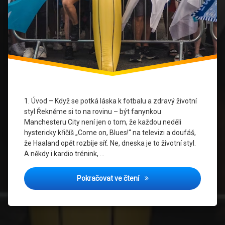
Blue
Power
Sportovní
styl
Styl
Ve
Fitku
1. Úvod – Když se potká láska k fotbalu a zdravý životní
Ženy
styl Řekněme si to na rovinu – být fanynkou
A
Manchesteru City není jen o tom, že každou neděli
Fotbal
hystericky křičíš „Come on, Blues!“ na televizi a doufáš,
že Haaland opět rozbije síť. Ne, dneska je to životní styl.
A někdy i kardio trénink, …
Dres v posilovně? Proč ženy
Pokračovat ve čtení