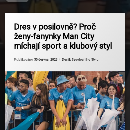
Označeno
Zanechat
tagem
Dres v posilovně? Proč
komentář
na
City
ženy-fanynky Man City
Dres
Girls
v
míchají sport a klubový styl
posilovně?
Cityzens
Proč
ženy-
Od
Ruby
Dres V
Kategorie:
Publikováno
30 června, 2025
Deník Sportovního Stylu
fanynky
Posilovně
Man
City
míchají
Fitness
sport
Fanynka
a
klubový
fotbalová
styl
móda
Manchester
City
Sky