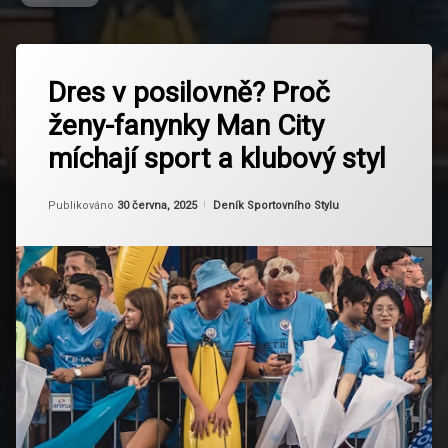
Označeno
Zanechat
tagem
Dres v posilovně? Proč
komentář
na
City
ženy-fanynky Man City
Dres
Girls
v
míchají sport a klubový styl
posilovně?
Cityzens
Proč
ženy-
Od
Ruby
Dres V
Kategorie:
Publikováno
30 června, 2025
Deník Sportovního Stylu
fanynky
Posilovně
Man
City
míchají
Fitness
sport
Fanynka
a
klubový
fotbalová
styl
móda
Manchester
City
Sky