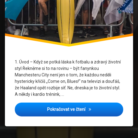
Blue
Power
Sportovní
styl
Styl
Ve
Fitku
1. Úvod – Když se potká láska k fotbalu a zdravý životní
Ženy
styl Řekněme si to na rovinu – být fanynkou
A
Manchesteru City není jen o tom, že každou neděli
Fotbal
hystericky křičíš „Come on, Blues!“ na televizi a doufáš,
že Haaland opět rozbije síť. Ne, dneska je to životní styl.
A někdy i kardio trénink, …
Dres v posilovně? Proč ženy
Pokračovat ve čtení