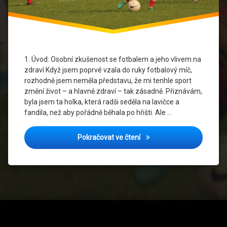
ženy
Sportovní
Móda
týmový
1. Úvod: Osobní zkušenost se fotbalem a jeho vlivem na
sport
zdraví Když jsem poprvé vzala do ruky fotbalový míč,
rozhodně jsem neměla představu, že mi tenhle sport
VfB
změní život – a hlavně zdraví – tak zásadně. Přiznávám,
Stuttgart
byla jsem ta holka, která radši seděla na lavičce a
dres
fandila, než aby pořádně běhala po hřišti. Ale …
Vytrvalost
Jak fotbal podporuje dlouh
Pokračovat ve čtení
zdraví
srdce
ženský
fotbal