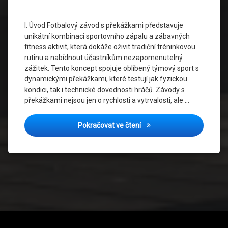
duch
I. Úvod Fotbalový závod s překážkami představuje
Sportovní
unikátní kombinaci sportovního zápalu a zábavných
akce
fitness aktivit, která dokáže oživit tradiční tréninkovou
rutinu a nabídnout účastníkům nezapomenutelný
Sportovní
zážitek. Tento koncept spojuje oblíbený týmový sport s
Události
dynamickými překážkami, které testují jak fyzickou
kondici, tak i technické dovednosti hráčů. Závody s
Sportovní
překážkami nejsou jen o rychlosti a vytrvalosti, ale …
výkony
Sportovní
Fotbalový Závod s Překážk
Pokračovat ve čtení
výzvy
Týmová
spolupráce
Týmové
sporty
Zábavné
Cvičení