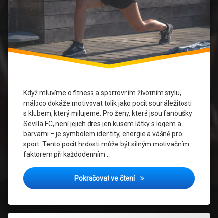
Sportovní
oblečení
pro ženy
Streetwear
a Sport
stylové
kombinace
Když mluvíme o fitness a sportovním životním stylu,
Zdravý
máloco dokáže motivovat tolik jako pocit sounáležitosti
životní
s klubem, který milujeme. Pro ženy, které jsou fanoušky
styl
Sevilla FC, není jejich dres jen kusem látky s logem a
barvami – je symbolem identity, energie a vášně pro
ženský
sport. Tento pocit hrdosti může být silným motivačním
sportovní
faktorem při každodenním …
styl
Fitness a móda: Jak spojit
Pokračovat ve čtení
Označeno