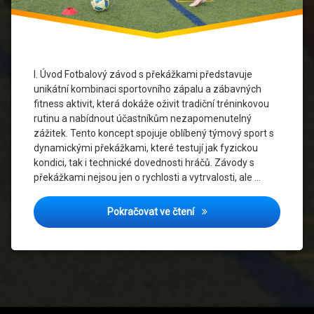
aktivity
Soutěžní
duch
I. Úvod Fotbalový závod s překážkami představuje
Sportovní
unikátní kombinaci sportovního zápalu a zábavných
akce
fitness aktivit, která dokáže oživit tradiční tréninkovou
rutinu a nabídnout účastníkům nezapomenutelný
Sportovní
zážitek. Tento koncept spojuje oblíbený týmový sport s
Události
dynamickými překážkami, které testují jak fyzickou
kondici, tak i technické dovednosti hráčů. Závody s
Sportovní
překážkami nejsou jen o rychlosti a vytrvalosti, ale …
výkony
Sportovní
Fotbalový Závod s Překážk
Pokračovat ve čtení
výzvy
Týmová
spolupráce
Týmové
sporty