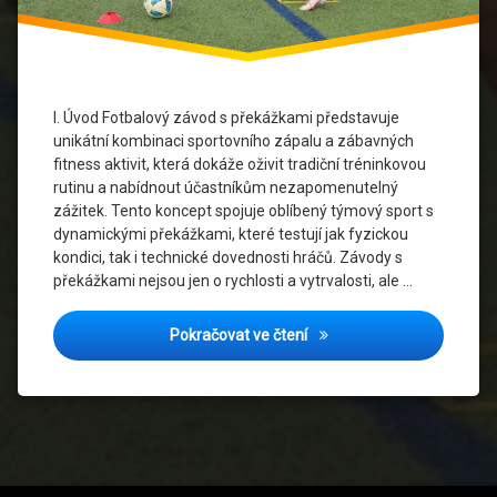
aktivity
Soutěžní
duch
I. Úvod Fotbalový závod s překážkami představuje
Sportovní
unikátní kombinaci sportovního zápalu a zábavných
akce
fitness aktivit, která dokáže oživit tradiční tréninkovou
rutinu a nabídnout účastníkům nezapomenutelný
Sportovní
zážitek. Tento koncept spojuje oblíbený týmový sport s
Události
dynamickými překážkami, které testují jak fyzickou
kondici, tak i technické dovednosti hráčů. Závody s
Sportovní
překážkami nejsou jen o rychlosti a vytrvalosti, ale …
výkony
Sportovní
Fotbalový Závod s Překážk
Pokračovat ve čtení
výzvy
Týmová
spolupráce
Týmové
sporty