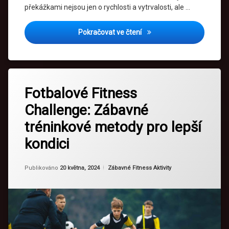
překážkami nejsou jen o rychlosti a vytrvalosti, ale …
výkony
Sportovní
Fotbalový Závod s Překážk
Pokračovat ve čtení
výzvy
Týmová
spolupráce
Označeno
Zanechat
tagem
Fotbalové Fitness
komentář
Týmové
na
Cvičení
sporty
Challenge: Zábavné
Fotbalové
doma
Fitness
Zábavné
tréninkové metody pro lepší
Challenge:
Fitness
Cvičení
Zábavné
kondici
tréninkové
Fotbal
Zdravý
metody
životní
pro
Aktualizováno
Od
Ruby
20 května, 2024
Kategorie:
Publikováno
20 května, 2024
Zábavné Fitness Aktivity
styl
lepší
Fotbalové
kondici
cvičení
Intervalový
trénink