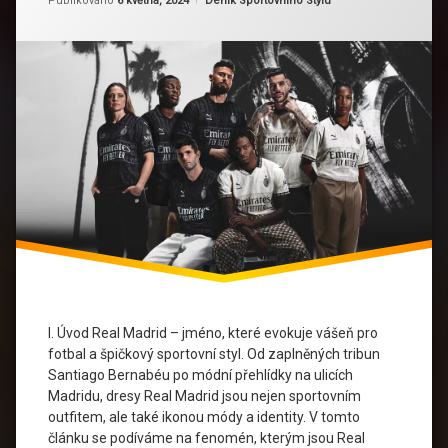
Publikováno
6 května, 2024
Deník Sportovního Stylu
Tak
Oblíbené
Identita
v
Světě
Módní
Sportovního
trend
Stylu?
Prestiž
Propagace
Real
Madrid
Sběratelství
Sportovní
Móda
I. Úvod Real Madrid – jméno, které evokuje vášeň pro
fotbal a špičkový sportovní styl. Od zaplněných tribun
Santiago Bernabéu po módní přehlídky na ulicích
Madridu, dresy Real Madrid jsou nejen sportovním
outfitem, ale také ikonou módy a identity. V tomto
článku se podíváme na fenomén, kterým jsou Real