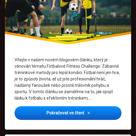
Kondice
Motivace
Silový
trénink
Sportovní
výkon
Vítejte v našem novém blogovém článku, který je
Trénink
věnován tématu Fotbalové Fitness Challenge: Zábavné
tréninkové metody pro lepší kondici. Fotbal není jen hra,
Vytrvalostní
je to způsob života, ať už jste profesionální hráč,
trénink
nadšený fanoušek nebo prostě milovník pohybu a
sportu. V tomto článku se zaměříme na to, jak spojit
Zábavný
lásku k fotbalu s efektivním tréninkem, …
trénink
Fotbalové Fitness Challeng
Pokračovat ve čtení
Zdraví a
wellness