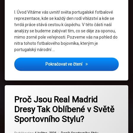
Trénink
I. Úvod Vítáme vás uvnitř světa portugalské fotbalové
Tréninkový
reprezentace, kde se každý den rodí vítězství a kde se
režim
tvrdá práce stává cestou k úspěchu. V této části naší
analýzy se budeme zabývat tím, co se děje za oponou,
Výživa
mimo zorné pole veřejnosti. Pozveme vás na pohled do
nitra tohoto fotbalového bojovníka, kterým je
portugalský národní …
Za oponou: Tréninkový rež
Pokračovat ve čtení
Označeno
Zanechat
tagem
Proč Jsou Real Madrid
komentář
na
Dresy
Dresy Tak Oblíbené v Světě
Proč
Jsou
Fanoušci
Sportovního Stylu?
Real
Madrid
Fotbal
Dresy
Aktualizováno
Od
Ruby
10 března, 2025
Kategorie: