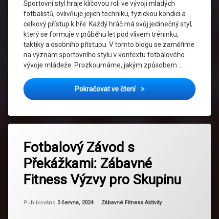
Sportovní styl hraje klíčovou roli ve vývoji mladých
Sportovní
fotbalistů, ovlivňuje jejich techniku, fyzickou kondici a
styl
celkový přístup k hře. Každý hráč má svůj jedinečný styl,
který se formuje v průběhu let pod vlivem tréninku,
Taktika
taktiky a osobního přístupu. V tomto blogu se zaměříme
ve
na význam sportovního stylu v kontextu fotbalového
fotbale
vývoje mládeže. Prozkoumáme, jakým způsobem …
Trénink
mládeže
Sportovní styl a jeho role v
Pokračovat ve čtení
Označeno
Zanechat
tagem
Fotbalový Závod s
komentář
na
Fitness
Překážkami: Zábavné
Fotbalový
výzvy
Závod
Fitness Výzvy pro Skupinu
s
Fotbal
Překážkami:
Zábavné
Aktualizováno
Od
Ruby
3 června, 2024
Fotbalové
Kategorie:
Publikováno
3 června, 2024
Zábavné Fitness Aktivity
Fitness
závody
Výzvy