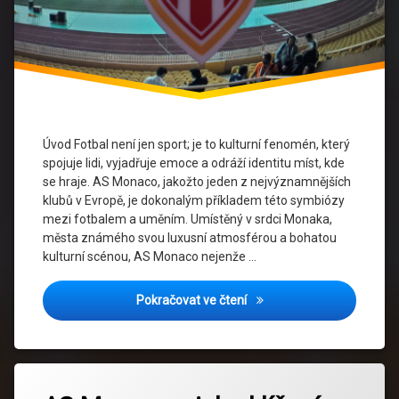
Merchandising
Sport
a
umění
Stadion
Úvod Fotbal není jen sport; je to kulturní fenomén, který
spojuje lidi, vyjadřuje emoce a odráží identitu míst, kde
Umění
se hraje. AS Monaco, jakožto jeden z nejvýznamnějších
klubů v Evropě, je dokonalým příkladem této symbiózy
Vizuální
mezi fotbalem a uměním. Umístěný v srdci Monaka,
Identita
města známého svou luxusní atmosférou a bohatou
kulturní scénou, AS Monaco nejenže …
Fotbal jako kultura: Jak A
Pokračovat ve čtení
Označeno
Zanechat
tagem
komentář