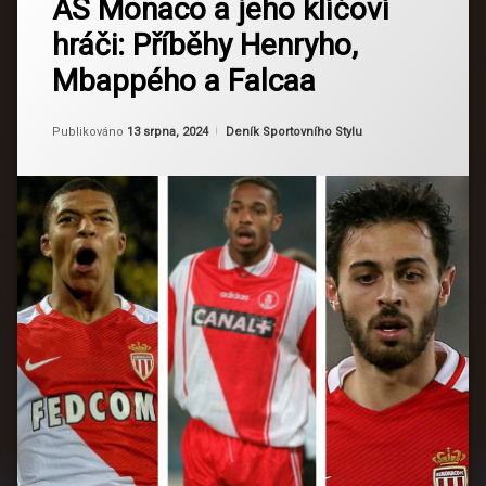
AS Monaco a jeho klíčoví
na
AS
hráči: Příběhy Henryho,
AS
Monaco
Monaco
Mbappého a Falcaa
a
Fotbal
jeho
klíčoví
Aktualizováno
Od
Ruby
13 srpna, 2024
Fotbalová
Kategorie:
Publikováno
13 srpna, 2024
Deník Sportovního Stylu
hráči:
historie
Příběhy
Henryho,
Mbappého
Fotbalová
a
Legenda
Falcaa
Fotbalové
Hvězdy
Fotbalové
Příběhy
Francouzský
Fotbal
Kolumbijský
Kanonýr