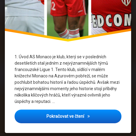
Kylian
Mbappé
Ligue1
Monaco
FC
1. Úvod AS Monaco je klub, který se v posledních
Radamel
desetiletích stal jedním z nejvýznamnějších týmů
Falcao
francouzské Ligue 1. Tento klub, sídlící v malém
knížectví Monaco na Azurovém pobřeží, se může
Thierry
pochlubit bohatou historií a řadou úspěchů. Avšak mezi
Henry
nejvýznamnějšími momenty jeho historie stojí příběhy
několika klíčových hráčů, kteří výrazně ovlivnili jeho
Významní
Hráči
úspěchy a reputaci. …
AS Monaco a jeho klíčoví h
Pokračovat ve čtení