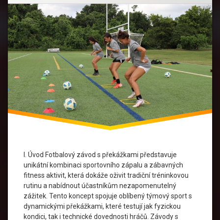
pro
Skupinu
Fotbalový
trénink
Fyzická
Kondice
Překážkový
běh
Skupinové
aktivity
Soutěžní
duch
I. Úvod Fotbalový závod s překážkami představuje
Sportovní
unikátní kombinaci sportovního zápalu a zábavných
akce
fitness aktivit, která dokáže oživit tradiční tréninkovou
rutinu a nabídnout účastníkům nezapomenutelný
Sportovní
zážitek. Tento koncept spojuje oblíbený týmový sport s
Události
dynamickými překážkami, které testují jak fyzickou
kondici, tak i technické dovednosti hráčů. Závody s
Sportovní