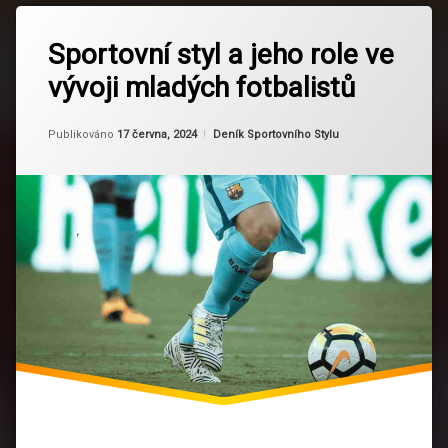
Označeno
Zanechat
tagem
Sportovní styl a jeho role ve
komentář
na
Fotbal
vývoji mladých fotbalistů
Sportovní
styl
Fotbalová
a
výchova
Od
Ruby
jeho
Kategorie:
Publikováno
17 června, 2024
Deník Sportovního Stylu
role
Fotbalové
ve
strategie
vývoji
mladých
fotbalistů
Mentální
trénink
Mladí
fotbalisté
Rozvoj
hráčů
Sportovní
psychologie