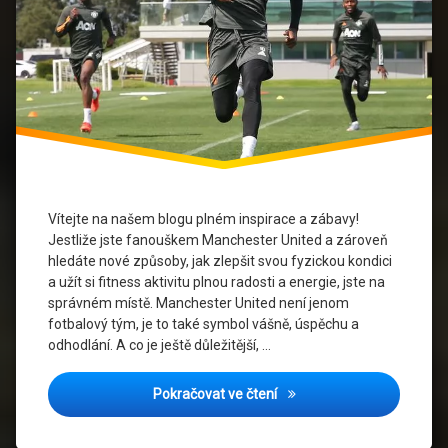
Manchester
United
Sportovní
trénink
Zábavné
aktivity
Vítejte na našem blogu plném inspirace a zábavy!
Jestliže jste fanouškem Manchester United a zároveň
hledáte nové způsoby, jak zlepšit svou fyzickou kondici
a užít si fitness aktivitu plnou radosti a energie, jste na
správném místě. Manchester United není jenom
fotbalový tým, je to také symbol vášně, úspěchu a
odhodlání. A co je ještě důležitější, …
5 Zábavných Fitness Aktiv
Pokračovat ve čtení