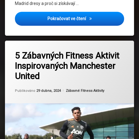
Madrid dresy a proč si získávají …
Proč Jsou Real Madrid Dres
Pokračovat ve čtení
Označeno
Zanechat
tagem
5 Zábavných Fitness Aktivit
komentář
na
Driblování
Inspirovaných Manchester
5
Zábavných
Fitness
United
Fitness
Aktivit
Flexibilita
Inspirovaných
Aktualizováno
Od
Ruby
29 dubna, 2024
Kategorie:
Publikováno
29 dubna, 2024
Zábavné Fitness Aktivity
Manchester
United
Fotbal
HIIT
Jóga
Kondice