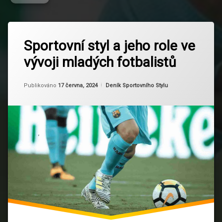
Označeno
Zanechat
tagem
Sportovní styl a jeho role ve
komentář
na
Fotbal
vývoji mladých fotbalistů
Sportovní
styl
Fotbalová
a
výchova
Od
Ruby
jeho
Kategorie:
Publikováno
17 června, 2024
Deník Sportovního Stylu
role
Fotbalové
ve
strategie
vývoji
mladých
fotbalistů
Mentální
trénink
Mladí
fotbalisté
Rozvoj
hráčů
Sportovní