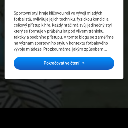
psychologie
Sportovní styl hraje klíčovou roli ve vývoji mladých
Sportovní
fotbalistů, ovlivňuje jejich techniku, fyzickou kondici a
styl
celkový přístup k hře. Každý hráč má svůj jedinečný styl,
který se formuje v průběhu let pod vlivem tréninku,
Taktika
taktiky a osobního přístupu. V tomto blogu se zaměříme
ve
na význam sportovního stylu v kontextu fotbalového
fotbale
vývoje mládeže. Prozkoumáme, jakým způsobem …
Trénink
mládeže
Sportovní styl a jeho role v
Pokračovat ve čtení
Tel: