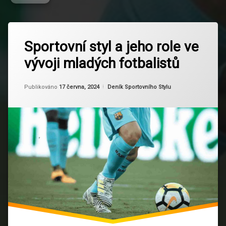
Označeno
Zanechat
tagem
Sportovní styl a jeho role ve
komentář
na
Fotbal
vývoji mladých fotbalistů
Sportovní
styl
Fotbalová
a
výchova
Od
Ruby
jeho
Kategorie:
Publikováno
17 června, 2024
Deník Sportovního Stylu
role
Fotbalové
ve
strategie
vývoji
mladých
fotbalistů
Mentální
trénink
Mladí
fotbalisté
Rozvoj
hráčů
Sportovní