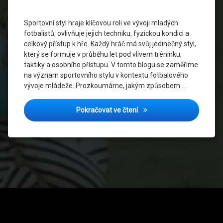
psychologie
Sportovní styl hraje klíčovou roli ve vývoji mladých
Sportovní
fotbalistů, ovlivňuje jejich techniku, fyzickou kondici a
styl
celkový přístup k hře. Každý hráč má svůj jedinečný styl,
který se formuje v průběhu let pod vlivem tréninku,
Taktika
taktiky a osobního přístupu. V tomto blogu se zaměříme
ve
na význam sportovního stylu v kontextu fotbalového
fotbale
vývoje mládeže. Prozkoumáme, jakým způsobem …
Trénink
mládeže
Sportovní styl a jeho role v
Pokračovat ve čtení
Tel: