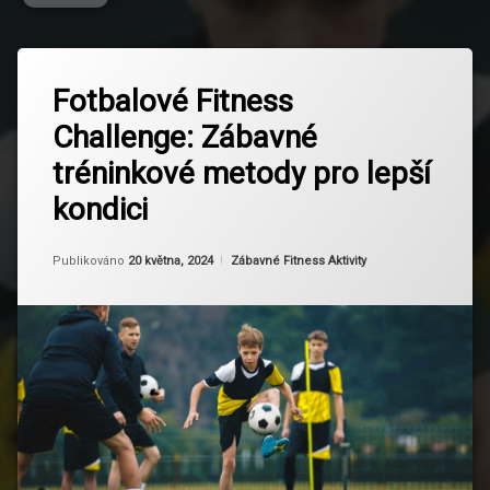
Označeno
Zanechat
tagem
Fotbalové Fitness
komentář
na
Cvičení
Challenge: Zábavné
Fotbalové
doma
Fitness
tréninkové metody pro lepší
Challenge:
Fitness
Zábavné
kondici
tréninkové
Fotbal
metody
pro
Aktualizováno
Od
Ruby
20 května, 2024
Kategorie:
Publikováno
20 května, 2024
Zábavné Fitness Aktivity
lepší
Fotbalové
kondici
cvičení
Intervalový
trénink
Kondice
Motivace