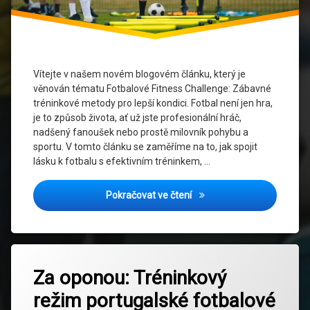
Silový
trénink
Sportovní
výkon
Vítejte v našem novém blogovém článku, který je
Trénink
věnován tématu Fotbalové Fitness Challenge: Zábavné
tréninkové metody pro lepší kondici. Fotbal není jen hra,
Vytrvalostní
je to způsob života, ať už jste profesionální hráč,
trénink
nadšený fanoušek nebo prostě milovník pohybu a
sportu. V tomto článku se zaměříme na to, jak spojit
Zábavný
lásku k fotbalu s efektivním tréninkem, …
trénink
Fotbalové Fitness Challeng
Pokračovat ve čtení
Zdraví a
wellness
Označeno
Zanechat
tagem
Za oponou: Tréninkový
komentář
na
Fotbal
režim portugalské fotbalové
Za
oponou: