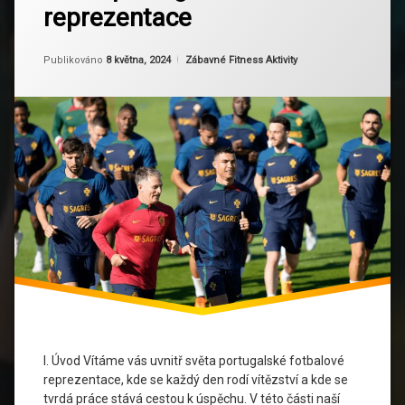
Fyzická
reprezentace
Tréninkový
příprava
režim
portugalské
Aktualizováno
Od
Ruby
8 května, 2024
Mentální
Kategorie:
Publikováno
8 května, 2024
Zábavné Fitness Aktivity
fotbalové
příprava
reprezentace
Portugalská
fotbalová
reprezentace
Regenerace
Sportovní
výkon
Technologie
ve sportu
Trénink
I. Úvod Vítáme vás uvnitř světa portugalské fotbalové
Tréninkový
reprezentace, kde se každý den rodí vítězství a kde se
režim
tvrdá práce stává cestou k úspěchu. V této části naší