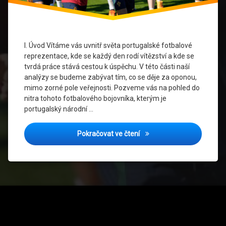
ve sportu
Trénink
I. Úvod Vítáme vás uvnitř světa portugalské fotbalové
Tréninkový
reprezentace, kde se každý den rodí vítězství a kde se
režim
tvrdá práce stává cestou k úspěchu. V této části naší
analýzy se budeme zabývat tím, co se děje za oponou,
Výživa
mimo zorné pole veřejnosti. Pozveme vás na pohled do
nitra tohoto fotbalového bojovníka, kterým je
portugalský národní …
Za oponou: Tréninkový rež
Pokračovat ve čtení
Tel: