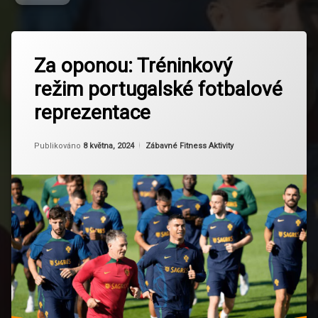
Označeno
Zanechat
tagem
Za oponou: Tréninkový
komentář
na
Fotbal
režim portugalské fotbalové
Za
oponou:
Fyzická
reprezentace
Tréninkový
příprava
režim
portugalské
Aktualizováno
Od
Ruby
8 května, 2024
Mentální
Kategorie:
Publikováno
8 května, 2024
Zábavné Fitness Aktivity
fotbalové
příprava
reprezentace
Portugalská
fotbalová
reprezentace
Regenerace
Sportovní
výkon
Technologie