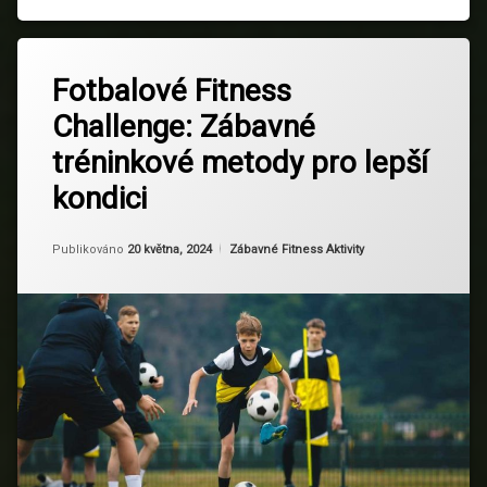
Zdravý
Označeno
Zanechat
Životní
tagem
Fotbalové Fitness
komentář
Styl
na
Cvičení
Challenge: Zábavné
Fotbalové
doma
ženské
Fitness
tělo
tréninkové metody pro lepší
Challenge:
Fitness
Zábavné
kondici
tréninkové
Fotbal
metody
pro
Aktualizováno
Od
Ruby
20 května, 2024
Kategorie:
Publikováno
20 května, 2024
Zábavné Fitness Aktivity
lepší
Fotbalové
kondici
cvičení
Intervalový
trénink
Kondice
Motivace
Silový