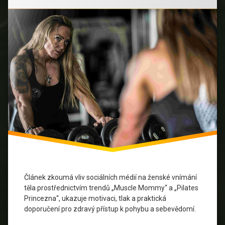
formují
Motivace
představy
žen
Muscle
o
Mommy
těle
Pilates
Princezna
psychické
zdraví
Rovnováha
sebepojetí
Sociální
média
Článek zkoumá vliv sociálních médií na ženské vnímání
tělesná
těla prostřednictvím trendů „Muscle Mommy“ a „Pilates
rozmanitost
Princezna“, ukazuje motivaci, tlak a praktická
doporučení pro zdravý přístup k pohybu a sebevědomí.
tlak na
vzhled