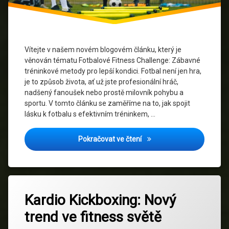
trénink
Sportovní
výkon
Vítejte v našem novém blogovém článku, který je
Trénink
věnován tématu Fotbalové Fitness Challenge: Zábavné
tréninkové metody pro lepší kondici. Fotbal není jen hra,
Vytrvalostní
je to způsob života, ať už jste profesionální hráč,
trénink
nadšený fanoušek nebo prostě milovník pohybu a
sportu. V tomto článku se zaměříme na to, jak spojit
Zábavný
lásku k fotbalu s efektivním tréninkem, …
trénink
Fotbalové Fitness Challeng
Pokračovat ve čtení
Zdraví a
wellness
Označeno
Zanechat
tagem
Kardio Kickboxing: Nový
komentář
na
Bezpečnostní
trend ve fitness světě
Kardio
opatření
Kickboxing: