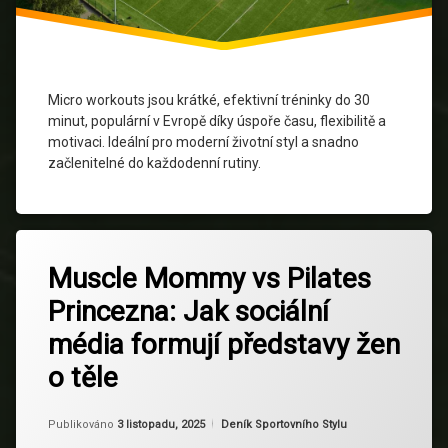
krátké
tréninky
kruhový
trénink
Micro workouts jsou krátké, efektivní tréninky do 30
minut, populární v Evropě díky úspoře času, flexibilitě a
Micro
workouts
motivaci. Ideální pro moderní životní styl a snadno
začlenitelné do každodenní rutiny.
Motivace
Zdravý
Označeno
Životní
Zanechat
tagem
Styl
Muscle Mommy vs Pilates
komentář
na
Fitness
Princezna: Jak sociální
Muscle
Trendy
Mommy
média formují představy žen
vs
Fotbalové
Pilates
dresy
o těle
Princezna:
Jak
Inspirace
sociální
Aktualizováno
Od
Ruby
18 listopadu, 2025
Kategorie:
Publikováno
3 listopadu, 2025
Deník Sportovního Stylu
média