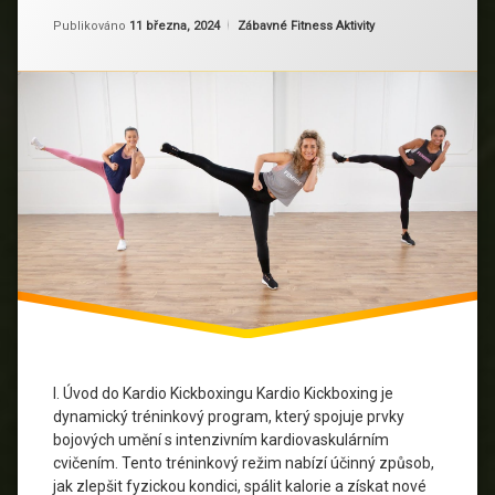
Nový
Bojová
Aktualizováno
Od
Ruby
11 března, 2024
trend
Kategorie:
Publikováno
11 března, 2024
Zábavné Fitness Aktivity
cvičení
ve
fitness
Cardio
světě
Kickboxing
Cvičení
Fitness
Inspirace
Motivace
Sportovní
trénink
I. Úvod do Kardio Kickboxingu Kardio Kickboxing je
Tréninkové
dynamický tréninkový program, který spojuje prvky
plány
bojových umění s intenzivním kardiovaskulárním
cvičením. Tento tréninkový režim nabízí účinný způsob,
Zdraví
jak zlepšit fyzickou kondici, spálit kalorie a získat nové