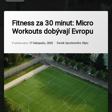
Označeno
Zanechat
tagem
Fitness za 30 minut: Micro
komentář
na
časová
Workouts dobývají Evropu
Fitness
úspora
za
30
domácí
Aktualizováno
Od
Ruby
17 listopadu, 2025
minut:
Kategorie:
Publikováno
17 listopadu, 2025
Deník Sportovního Stylu
cvičení
Micro
Workouts
efektivita
dobývají
Evropu
Evropský
trend
Fitness
Flexibilita
HIIT