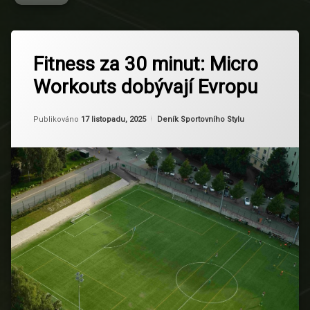
Označeno
Zanechat
tagem
Fitness za 30 minut: Micro
komentář
na
časová
Workouts dobývají Evropu
Fitness
úspora
za
30
domácí
Aktualizováno
Od
Ruby
17 listopadu, 2025
minut:
Kategorie:
Publikováno
17 listopadu, 2025
Deník Sportovního Stylu
cvičení
Micro
Workouts
efektivita
dobývají
Evropu
Evropský
trend
Fitness
Flexibilita
HIIT