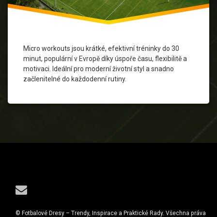
krátké
tréninky
kruhový
trénink
Micro workouts jsou krátké, efektivní tréninky do 30
minut, populární v Evropě díky úspoře času, flexibilitě a
Micro
workouts
motivaci. Ideální pro moderní životní styl a snadno
začlenitelné do každodenní rutiny.
Motivace
Zdravý
Životní
Styl
Tel:
E-mail
© Fotbalové Dresy – Trendy, Inspirace a Praktické Rady. Všechna práva