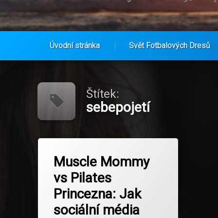
Úvodní stránka
Svět Fotbalových Dresů
Přejít
k
obsahu
Štítek:
webu
sebepojetí
Označeno
na Muscle Mommy vs Pilates Princez
Zanechat komentář
tagem
Muscle Mommy
Fitness Trendy
vs Pilates
Fotbalové dresy
Princezna: Jak
Inspirace
sociální média