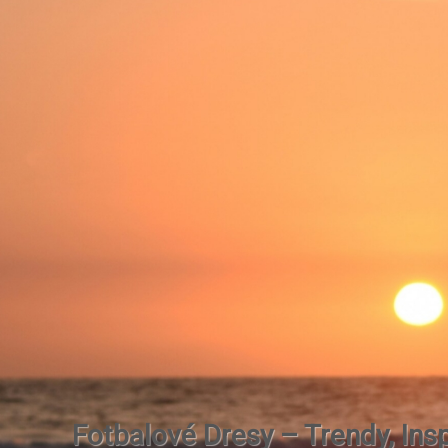
Fotbalové Dresy – Trendy, Insp