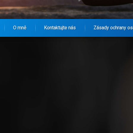
O mně
Kontaktujte nás
Zásady ochrany os
na: Jak sociální média formují představy žen o těle