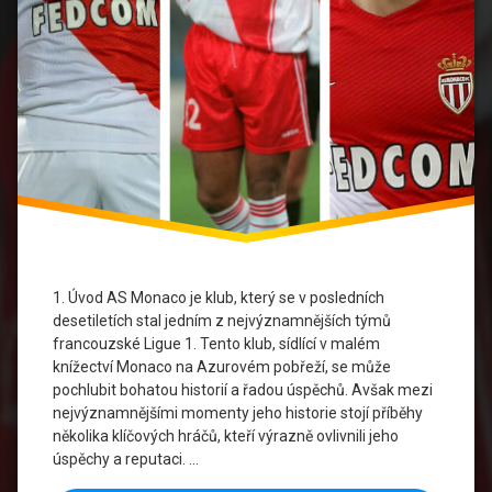
Fotbal
Kolumbijský
Kanonýr
Kylian
Mbappé
Ligue1
Monaco
FC
1. Úvod AS Monaco je klub, který se v posledních
Radamel
desetiletích stal jedním z nejvýznamnějších týmů
Falcao
francouzské Ligue 1. Tento klub, sídlící v malém
knížectví Monaco na Azurovém pobřeží, se může
Thierry
pochlubit bohatou historií a řadou úspěchů. Avšak mezi
Henry
nejvýznamnějšími momenty jeho historie stojí příběhy
několika klíčových hráčů, kteří výrazně ovlivnili jeho
Významní
Hráči
úspěchy a reputaci. …