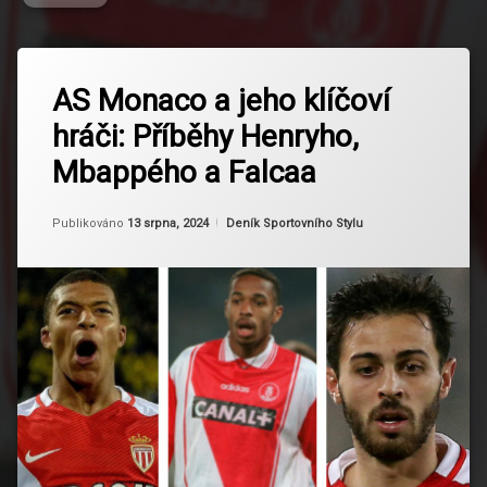
Označeno
Zanechat
tagem
AS Monaco a jeho klíčoví
komentář
na
AS
hráči: Příběhy Henryho,
AS
Monaco
Monaco
Mbappého a Falcaa
a
Fotbal
jeho
klíčoví
Aktualizováno
Od
Ruby
13 srpna, 2024
Fotbalová
Kategorie:
Publikováno
13 srpna, 2024
Deník Sportovního Stylu
hráči:
historie
Příběhy
Henryho,
Mbappého
Fotbalová
a
Legenda
Falcaa
Fotbalové
Hvězdy
Fotbalové
Příběhy
Francouzský