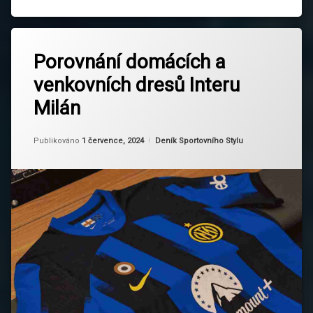
Označeno
Zanechat
tagem
Porovnání domácích a
komentář
na
Fanoušci
venkovních dresů Interu
Porovnání
Interu
domácích
Milán
a
Fotbalová
venkovních
historie
dresů
Aktualizováno
Od
Ruby
1 července, 2024
Kategorie:
Publikováno
1 července, 2024
Deník Sportovního Stylu
Interu
Fotbalová
Milán
kultura
Fotbalové
dresy
Giuseppe
Meazza
Inter
Milán