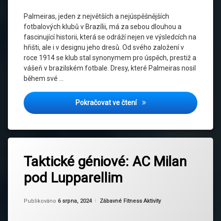
Edice
Palmeiras, jeden z největších a nejúspěšnějších
Symbolika
fotbalových klubů v Brazílii, má za sebou dlouhou a
Dresů
fascinující historii, která se odráží nejen ve výsledcích na
hřišti, ale i v designu jeho dresů. Od svého založení v
roce 1914 se klub stal synonymem pro úspěch, prestiž a
vášeň v brazilském fotbale. Dresy, které Palmeiras nosil
během své …
Kity Palmeiras, Které Zan
Pokračovat ve čtení
Označeno
Zanechat
tagem
Taktické géniové: AC Milan
komentář
na
AC
pod Lupparellim
Taktické
Milan
géniové:
AC
Evropské
Aktualizováno
Od
Ruby
6 srpna, 2024
Milan
Kategorie:
Publikováno
6 srpna, 2024
Zábavné Fitness Aktivity
soutěže
pod
Lupparellim