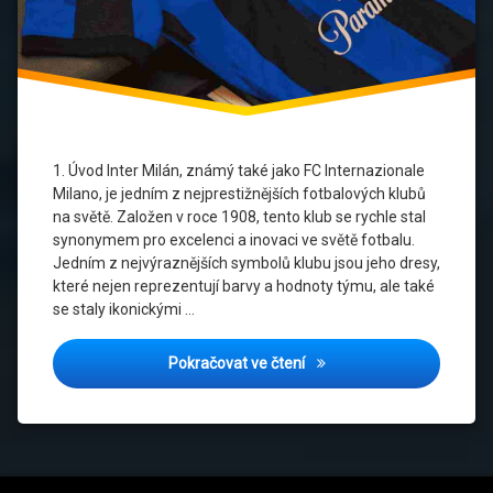
Inter
Milan
dresy
Italský
fotbal
Javier
1. Úvod Inter Milán, známý také jako FC Internazionale
Zanetti
Milano, je jedním z nejprestižnějších fotbalových klubů
na světě. Založen v roce 1908, tento klub se rychle stal
Klubové
synonymem pro excelenci a inovaci ve světě fotbalu.
legendy
Jedním z nejvýraznějších symbolů klubu jsou jeho dresy,
které nejen reprezentují barvy a hodnoty týmu, ale také
Romelu
se staly ikonickými …
Lukaku
Ronaldo
Porovnání domácích a venk
Pokračovat ve čtení
Nazário
Sběratelské
dresy
Serie