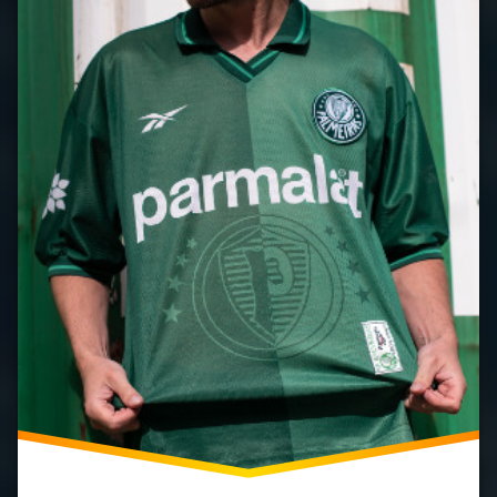
Fotbalové
Trendy
Fotbalové
Vydání
Historie
Dresů
Ikonické
Dresy
Klubová
Identita
Palmeiras
Retro
Dresy
Speciální