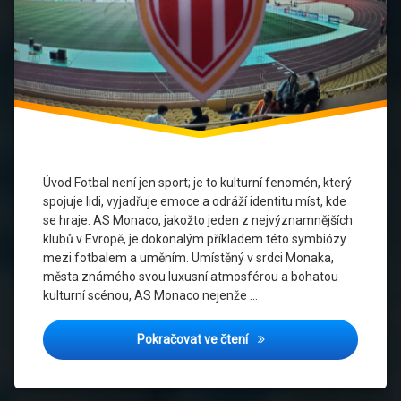
Kulturní
spolupráce
Merchandising
Sport
a
umění
Stadion
Úvod Fotbal není jen sport; je to kulturní fenomén, který
spojuje lidi, vyjadřuje emoce a odráží identitu míst, kde
Umění
se hraje. AS Monaco, jakožto jeden z nejvýznamnějších
klubů v Evropě, je dokonalým příkladem této symbiózy
Vizuální
mezi fotbalem a uměním. Umístěný v srdci Monaka,
Identita
města známého svou luxusní atmosférou a bohatou
kulturní scénou, AS Monaco nejenže …
Fotbal jako kultura: Jak A
Pokračovat ve čtení