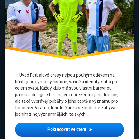
klubů
Italský
fotbal
Lazio
Marketing
sportovního
oblečení
Socio-
1. Úvod Fotbalové dresy nejsou pouhým oděvem na
kulturní
hřišti; jsou symboly historie, vášně a identity klubů po
vliv
celém světě. Každý klub má svou vlastní barevnou
paletu a design, které nejen reprezentují jeho tradice,
Sportovní
ale také vyprávějí příběhy o jeho cestě a významu pro
identita
fanoušky. V rámci tohoto článku se budeme zabývat
jedním z nejvýznamnějších italských …
Lazio v barvách: Vliv dresů 
Pokračovat ve čtení