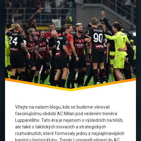
Fotbalová
historie
Fotbalová
kultura
Fotbalové
legendy
Fotbalové
strategie
Italský
fotbal
Klubové
dědictví
Vítejte na našem blogu, kde se budeme věnovat
fascinujícímu období AC Milan pod vedením trenéra
Serie
Lupparelliho. Tato éra je nejenom o výsledcích na hřišti,
A
ale také o taktických inovacích a strategických
rozhodnutích, které formovaly jednu z nejzajímavějších
Sportovní
kapitol v historii klubu. Trenér Lupparelli přinesl do AC
úspěchy