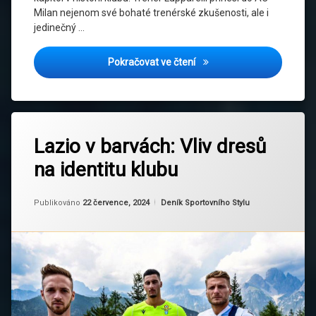
Milan nejenom své bohaté trenérské zkušenosti, ale i
jedinečný …
Taktická
filozofie
Taktické géniové: AC Milan
Pokračovat ve čtení
Trenér
Lupparelli
Označeno
Zanechat
tagem
Lazio v barvách: Vliv dresů
komentář
na
Design
na identitu klubu
Lazio
dresů
v
barvách:
Fanouškovství
Aktualizováno
Od
Ruby
22 července, 2024
Vliv
Kategorie:
Publikováno
22 července, 2024
Deník Sportovního Stylu
dresů
Fotbalová
na
kultura
identitu
klubu
Fotbalové
dresy
Historie