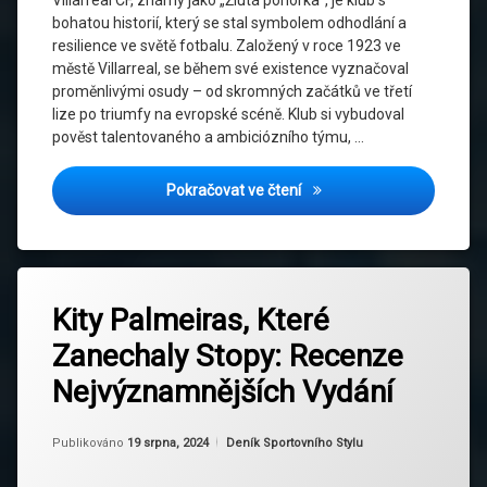
bohatou historií, který se stal symbolem odhodlání a
Vítězství
v
resilience ve světě fotbalu. Založený v roce 1923 ve
Evropské
městě Villarreal, se během své existence vyznačoval
lize
proměnlivými osudy – od skromných začátků ve třetí
lize po triumfy na evropské scéně. Klub si vybudoval
pověst talentovaného a ambiciózního týmu, …
Návrat z propasti: Jak Villa
Pokračovat ve čtení
Označeno
Zanechat
tagem
Kity Palmeiras, Které
komentář
na
Design
Zanechaly Stopy: Recenze
Kity
dresů
Palmeiras,
Nejvýznamnějších Vydání
Které
Dresy
Zanechaly
Palmeiras
Stopy:
Aktualizováno
Od
Ruby
19 srpna, 2024
Kategorie:
Publikováno
19 srpna, 2024
Deník Sportovního Stylu
Recenze
Fotbalová
Nejvýznamnějších
kultura
Vydání