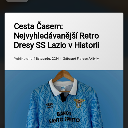
Označeno
Zanechat
tagem
Cesta Časem:
komentář
na
Dresy
Nejvyhledávanější Retro
Cesta
Lazio
Časem:
Dresy SS Lazio v Historii
Nejvyhledávanější
Fotbalová
Retro
kultura
Dresy
Aktualizováno
Od
Ruby
4 listopadu, 2024
Kategorie:
Publikováno
4 listopadu, 2024
Zábavné Fitness Aktivity
SS
Fotbalové
Lazio
dresy
v
Historii
Historie
klubu
Limitované
Kousky
Móda
Retro