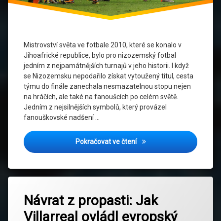
fotbalu
Jednota
Fanoušků
Mistrovství světa ve fotbale 2010, které se konalo v
MS
Jihoafrické republice, bylo pro nizozemský fotbal
2010
jedním z nejpamátnějších turnajů v jeho historii. I když
se Nizozemsku nepodařilo získat vytoužený titul, cesta
Národní
týmu do finále zanechala nesmazatelnou stopu nejen
Identita
na hráčích, ale také na fanoušcích po celém světě.
Jedním z nejsilnějších symbolů, který provázel
Nizozemská
fanouškovské nadšení …
Reprezentace
MS 2010: Jak Oranžový Dr
Pokračovat ve čtení
Nizozemský
Fotbal
Oranžový
Označeno
Dres
Zanechat
tagem
Návrat z propasti: Jak
komentář
Sociální
na
Evropský
média
Villarreal ovládl evropský
Návrat
fotbal