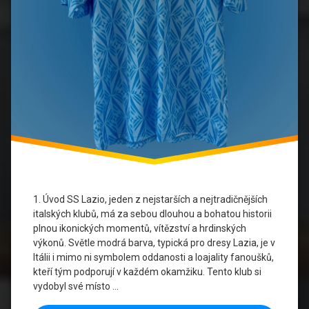
Dresy
Sběratelská
Hodnota
Sběratelské
Kousky
Speciální
Edice
SS
Lazio
1. Úvod SS Lazio, jeden z nejstarších a nejtradičnějších
Zlatá
italských klubů, má za sebou dlouhou a bohatou historii
Éra
plnou ikonických momentů, vítězství a hrdinských
výkonů. Světle modrá barva, typická pro dresy Lazia, je v
Itálii i mimo ni symbolem oddanosti a loajality fanoušků,
kteří tým podporují v každém okamžiku. Tento klub si
vydobyl své místo …