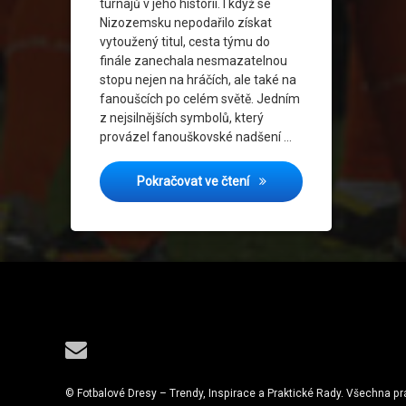
turnajů v jeho historii. I když se
Nizozemsku nepodařilo získat
Total Fotbal
vytoužený titul, cesta týmu do
finále zanechala nesmazatelnou
Zážitky Z Mistrovství
stopu nejen na hráčích, ale také na
fanoušcích po celém světě. Jedním
z nejsilnějších symbolů, který
provázel fanouškovské nadšení …
MS 2010: Jak Oranžový Dre
Pokračovat ve čtení
Tel:
E-mail
© Fotbalové Dresy – Trendy, Inspirace a Praktické Rady. Všechna p