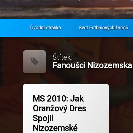
Úvodní stránka
Svět Fotbalových Dresů
Přejít
k
obsahu
Štítek:
webu
Fanoušci Nizozemska
Označeno
na MS 2010: Jak Oranžový Dres Spo
Zanechat komentář
tagem
MS 2010: Jak
Cesta Do Finále
Oranžový Dres
Fanoušci Nizozemska
Spojil
Fotbalová komunita
Nizozemské