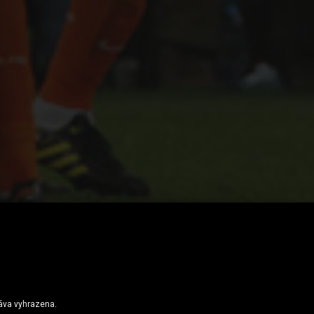
s Spojil Nizozemské Fanoušky
ráva vyhrazena.