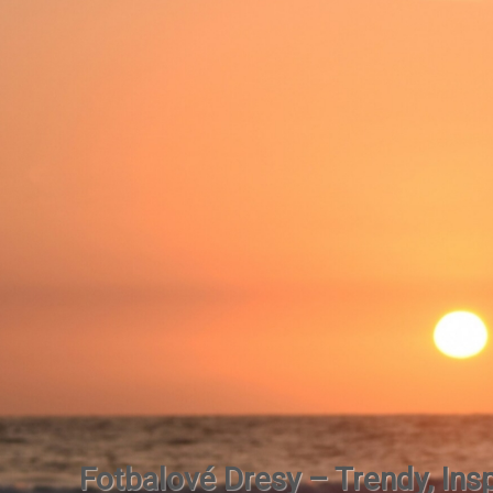
Fotbalové Dresy – Trendy, Insp