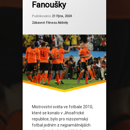
Fanoušky
Fotbalová kultura
Aktualizováno
Od
Ruby
21 října, 2024
Fotbaloví Fanoušci
Publikováno
21 října, 2024
Kategorie:
Zábavné Fitness Aktivity
Fotbaloví Hrdinové
Historie fotbalu
Jednota Fanoušků
MS 2010
Národní Identita
Nizozemská Reprezentace
Nizozemský Fotbal
Mistrovství světa ve fotbale 2010,
které se konalo v Jihoafrické
Oranžový Dres
republice, bylo pro nizozemský
fotbal jedním z nejpamátnějších
Sociální média