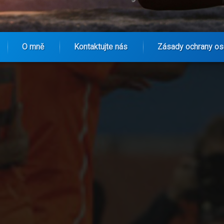
O mně
Kontaktujte nás
Zásady ochrany os
jil Nizozemské Fanoušky