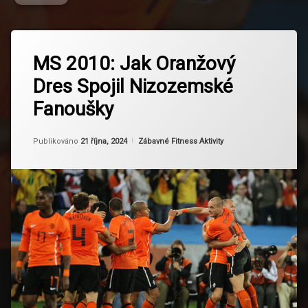
Označeno
Zanechat
tagem
MS 2010: Jak Oranžový
komentář
na
Cesta
Dres Spojil Nizozemské
MS
Do
2010:
Finále
Fanoušky
Jak
Oranžový
Fanoušci
Dres
Nizozemska
Aktualizováno
Od
Ruby
21 října, 2024
Kategorie:
Publikováno
21 října, 2024
Zábavné Fitness Aktivity
Spojil
Nizozemské
Fotbalová
Fanoušky
komunita
Fotbalová
kultura
Fotbaloví
Fanoušci
Fotbaloví
Hrdinové