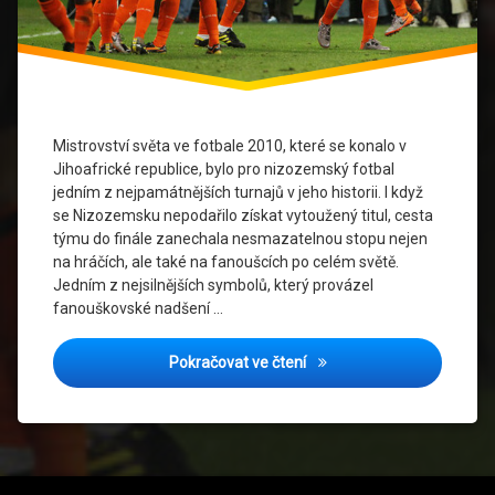
Historie
fotbalu
Jednota
Fanoušků
Mistrovství světa ve fotbale 2010, které se konalo v
MS
Jihoafrické republice, bylo pro nizozemský fotbal
2010
jedním z nejpamátnějších turnajů v jeho historii. I když
se Nizozemsku nepodařilo získat vytoužený titul, cesta
Národní
týmu do finále zanechala nesmazatelnou stopu nejen
Identita
na hráčích, ale také na fanoušcích po celém světě.
Jedním z nejsilnějších symbolů, který provázel
Nizozemská
fanouškovské nadšení …
Reprezentace
MS 2010: Jak Oranžový Dr
Pokračovat ve čtení
Nizozemský
Fotbal
Oranžový
Dres