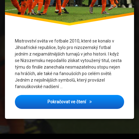
Historie
fotbalu
Jednota
Fanoušků
Mistrovství světa ve fotbale 2010, které se konalo v
MS
Jihoafrické republice, bylo pro nizozemský fotbal
2010
jedním z nejpamátnějších turnajů v jeho historii. I když
se Nizozemsku nepodařilo získat vytoužený titul, cesta
Národní
týmu do finále zanechala nesmazatelnou stopu nejen
Identita
na hráčích, ale také na fanoušcích po celém světě.
Jedním z nejsilnějších symbolů, který provázel
Nizozemská
fanouškovské nadšení …
Reprezentace
MS 2010: Jak Oranžový Dr
Pokračovat ve čtení
Nizozemský
Fotbal
Oranžový
Dres