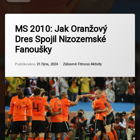
Označeno
Zanechat
tagem
MS 2010: Jak Oranžový
komentář
na
Cesta
Dres Spojil Nizozemské
MS
Do
2010:
Finále
Fanoušky
Jak
Oranžový
Fanoušci
Dres
Nizozemska
Aktualizováno
Od
Ruby
21 října, 2024
Kategorie:
Publikováno
21 října, 2024
Zábavné Fitness Aktivity
Spojil
Nizozemské
Fotbalová
Fanoušky
komunita
Fotbalová
kultura
Fotbaloví
Fanoušci
Fotbaloví
Hrdinové