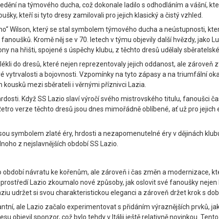
ní na týmového ducha, což dokonale ladilo s odhodláním a vášní, kterou 
šky, kteří si tyto dresy zamilovali pro jejich klasický a čistý vzhled.
o“ Wilson, který se stal symbolem týmového ducha a neústupnosti, kter
fanoušků. Kromě něj se v 70. letech v týmu objevily další hvězdy, jako Lu
 na hřišti, spojené s úspěchy klubu, z těchto dresů udělaly sběratelské
 oblékli do dresů, které nejen reprezentovaly jejich oddanost, ale zárov
é vytrvalosti a bojovnosti. Vzpomínky na tyto zápasy a na triumfální ok
 kousků mezi sběrateli i věrnými příznivci Lazia.
sti. Když SS Lazio slaví výročí svého mistrovského titulu, fanoušci často
 Retro verze těchto dresů jsou dnes mimořádně oblíbené, ať už pro jejich 
jsou symbolem zlaté éry, hrdosti a nezapomenutelné éry v dějinách klubu
dnoho z nejslavnějších období SS Lazio.
bdobí návratu ke kořenům, ale zároveň i čas změn a modernizace, kter
tředí Lazio zkoumalo nové způsoby, jak oslovit své fanoušky nejen hr
aziu udržet si svou charakteristickou eleganci a zároveň držet krok s do
ntní, ale Lazio začalo experimentovat s přidáním výraznějších prvků, jak
su objevil sponzor, což bylo tehdy v Itálii ještě relativně novinkou. Te