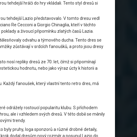
tehdejší hráči do hry vkládali. Tento styl dresů si
ou tehdejší Lazio představovalo. V tomto dresu vedl
ciano Re Cecconi a Giorgio Chinaglia, kteří v těchto
 poklady a živoucí připomínku zlatých časů Lazia.
eň ztělesňovaly odvahu a týmového ducha. Tento dres se
amžiky zůstávají v srdcích fanoušků, a proto jsou dresy
 nosí repliky dresů ze 70. let, čímž si připomínají
estetickou hodnotu, nebo jako výraz úcty k historii a
. Každý fanoušek, který vlastní tento retro dres, má
é odrážely rostoucí popularitu klubu. S příchodem
ou, ale i vzhledem svých dresů. V této době se měnily
bovými trendy.
o byly pruhy, loga sponzorů a různé drobné detaily,
nto krok dodal dresům nový rozměr a posunul Lazio do