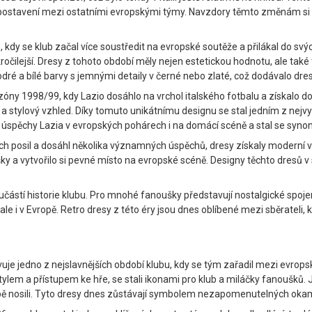
 postavení mezi ostatními evropskými týmy. Navzdory těmto změnám si d
kdy se klub začal více soustředit na evropské soutěže a přilákal do svýc
ročilejší. Dresy z tohoto období měly nejen estetickou hodnotu, ale také
ré a bílé barvy s jemnými detaily v černé nebo zlaté, což dodávalo dr
ezóny 1998/99, kdy Lazio dosáhlo na vrchol italského fotbalu a získalo 
 a stylový vzhled. Díky tomuto unikátnímu designu se stal jedním z nej
l úspěchy Lazia v evropských pohárech i na domácí scéně a stal se syn
kých posil a dosáhl několika významných úspěchů, dresy získaly moderní v
 a vytvořilo si pevné místo na evropské scéně. Designy těchto dresů v so
oučástí historie klubu. Pro mnohé fanoušky představují nostalgické spoje
ale i v Evropě. Retro dresy z této éry jsou dnes oblíbené mezi sběrateli, k
uje jedno z nejslavnějších období klubu, kdy se tým zařadil mezi evrops
lem a přístupem ke hře, se stali ikonami pro klub a miláčky fanoušků. J
bě nosili. Tyto dresy dnes zůstávají symbolem nezapomenutelných okamž