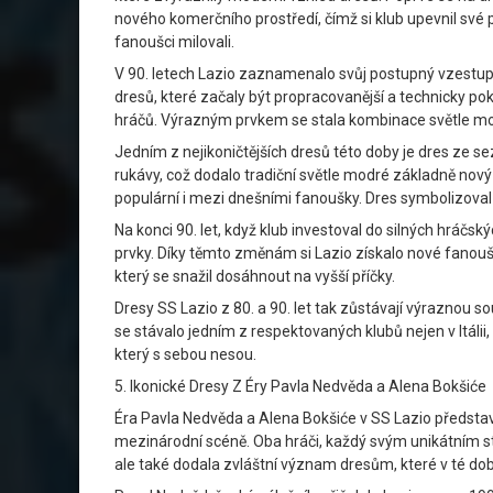
nového komerčního prostředí, čímž si klub upevnil své
fanoušci milovali.
V 90. letech Lazio zaznamenalo svůj postupný vzestup, 
dresů, které začaly být propracovanější a technicky pok
hráčů. Výrazným prvkem se stala kombinace světle mod
Jedním z nejikoničtějších dresů této doby je dres ze s
rukávy, což dodalo tradiční světle modré základně nový
populární i mezi dnešními fanoušky. Dres symbolizova
Na konci 90. let, když klub investoval do silných hráčs
prvky. Díky těmto změnám si Lazio získalo nové fanoušky
který se snažil dosáhnout na vyšší příčky.
Dresy SS Lazio z 80. a 90. let tak zůstávají výraznou s
se stávalo jedním z respektovaných klubů nejen v Itálii, 
který s sebou nesou.
5. Ikonické Dresy Z Éry Pavla Nedvěda a Alena Bokšiće
Éra Pavla Nedvěda a Alena Bokšiće v SS Lazio představ
mezinárodní scéně. Oba hráči, každý svým unikátním sty
ale také dodala zvláštní význam dresům, které v té do