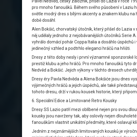
Pavel Nedvěd, český záložník, přišel do Lazia v roce 19
pro mnoho fanoušků. Během svého působení v Laziu hrá
světle modrý dres s bílými akcenty a znakem klubu na 
době dosáhl.
Alen Bokšić, chorvatský útočník, který přišel do Lazia 
něj udělaly jednoho z nejobávanějších útočníků Serie A.
vyhrálo domácí pohár Coppa Italia a dosáhlo úspěchů i
jedinečný vzhled a podtrhlo eleganci hráčů na hřišti.
Dresy z této doby nesly i první významné sponzorské log
prestiž klubu a jeho hráčů. Pro mnoho fanoušků tyto dre
Nedvěd a Bokšić. Jejich výkony v těchto dresech utvrdily
Dresy éry Pavla Nedvěda a Alena Bokšiće jsou dnes vyso
výjimečných hráčů a jejich úspěchů, ale také představují
tohoto dresu, drží v rukou kousek historie, který připo
6. Speciální Edice a Limitované Retro Kousky
Dresy SS Lazio patří mezi oblíbené nejen pro svou dlouh
kousky jsou navrženy tak, aby oslovily nejen dlouholeté 
fanouškům vlastnit unikátní předměty, které oslavují kl
Jedním z nejznámějších limitovaných kousků je výroční d