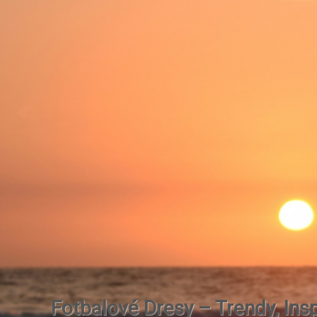
Fotbalové Dresy – Trendy, Insp