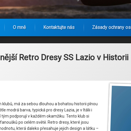
O mně
Kontaktujte nás
Zásady ochrany os
jší Retro Dresy SS Lazio v Historii
ých klubů, má za sebou dlouhou a bohatou historii plnou
e modrá barva, typická pro dresy Lazia, je v Itálii i
í tým podporují v každém okamžiku. Tento klub si
nů fanoušků po celém světě. Retro dresy, které jsou
notu, která daleko přesahuje jejich design a látku –