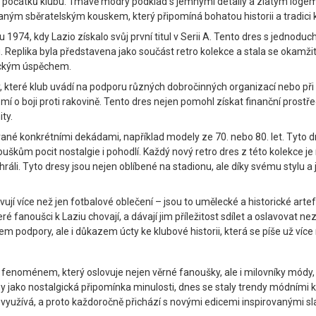
z počátků klubu. Tmavě modrý podklad s jemnými detaily a zlatým logem 
vaným sběratelským kouskem, který připomíná bohatou historii a tradici 
1974, kdy Lazio získalo svůj první titul v Serii A. Tento dres s jednodu
. Replika byla představena jako součást retro kolekce a stala se okamžit
rickým úspěchem.
sy, které klub uvádí na podporu různých dobročinných organizací nebo př
 o boji proti rakovině. Tento dres nejen pomohl získat finanční prostřed
ty.
vané konkrétními dekádami, například modely ze 70. nebo 80. let. Tyto dr
ouškům pocit nostalgie i pohodlí. Každý nový retro dres z této kolekce 
hráli. Tyto dresy jsou nejen oblíbené na stadionu, ale díky svému stylu a
vují více než jen fotbalové oblečení – jsou to umělecké a historické artef
ré fanoušci k Laziu chovají, a dávají jim příležitost sdílet a oslavovat
em podpory, ale i důkazem úcty ke klubové historii, která se píše už více 
 fenoménem, který oslovuje nejen věrné fanoušky, ale i milovníky módy, k
 jako nostalgická připomínka minulosti, dnes se staly trendy módními ko
le využívá, a proto každoročně přichází s novými edicemi inspirovanými s