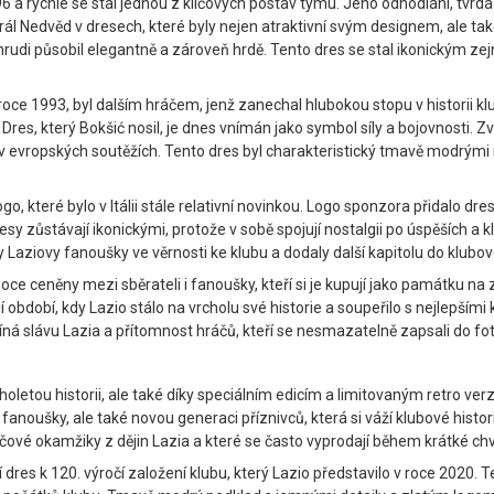
96 a rychle se stal jednou z klíčových postav týmu. Jeho odhodlání, tvrdá
l Nedvěd v dresech, které byly nejen atraktivní svým designem, ale ta
hrudi působil elegantně a zároveň hrdě. Tento dres se stal ikonickým z
v roce 1993, byl dalším hráčem, jenž zanechal hlubokou stopu v historii 
 Dres, který Bokšić nosil, je dnes vnímán jako symbol síly a bojovnosti.
 v evropských soutěžích. Tento dres byl charakteristický tmavě modrými 
o, které bylo v Itálii stále relativní novinkou. Logo sponzora přidalo d
sy zůstávají ikonickými, protože v sobě spojují nostalgii po úspěších a 
 Laziovy fanoušky ve věrnosti ke klubu a dodaly další kapitolu do klubové
ce ceněny mezi sběrateli i fanoušky, kteří si je kupují jako památku na
 období, kdy Lazio stálo na vrcholu své historie a soupeřilo s nejlepšími 
míná slávu Lazia a přítomnost hráčů, kteří se nesmazatelně zapsali do fot
oletou historii, ale také díky speciálním edicím a limitovaným retro verz
fanoušky, ale také novou generaci příznivců, která si váží klubové histor
íčové okamžiky z dějin Lazia a které se často vyprodají během krátké chv
res k 120. výročí založení klubu, který Lazio představilo v roce 2020. T