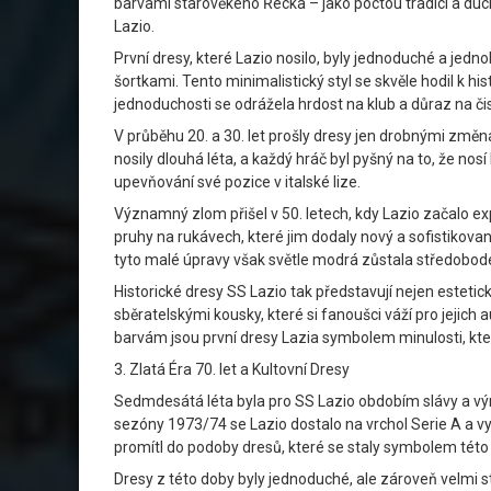
barvami starověkého Řecka – jako poctou tradici a duc
Lazio.
První dresy, které Lazio nosilo, byly jednoduché a jed
šortkami. Tento minimalistický styl se skvěle hodil k hi
jednoduchosti se odrážela hrdost na klub a důraz na čis
V průběhu 20. a 30. let prošly dresy jen drobnými změn
nosily dlouhá léta, a každý hráč byl pyšný na to, že nos
upevňování své pozice v italské lize.
Významný zlom přišel v 50. letech, kdy Lazio začalo e
pruhy na rukávech, které jim dodaly nový a sofistikova
tyto malé úpravy však světle modrá zůstala středobodem
Historické dresy SS Lazio tak představují nejen estetick
sběratelskými kousky, které si fanoušci váží pro jejich
barvám jsou první dresy Lazia symbolem minulosti, ktero
3. Zlatá Éra 70. let a Kultovní Dresy
Sedmdesátá léta byla pro SS Lazio obdobím slávy a výra
sezóny 1973/74 se Lazio dostalo na vrchol Serie A a vybo
promítl do podoby dresů, které se staly symbolem této 
Dresy z této doby byly jednoduché, ale zároveň velmi s