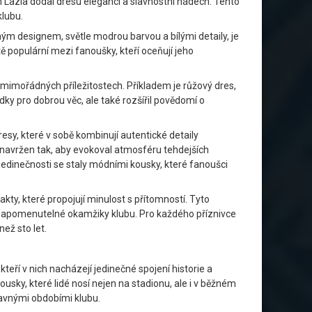
Lazia dodal dresu eleganci a slavnostní nádech. Tento
klubu.
chým designem, světle modrou barvou a bílými detaily, je
ě populární mezi fanoušky, kteří oceňují jeho
i mimořádných příležitostech. Příkladem je růžový dres,
ky pro dobrou věc, ale také rozšířil povědomí o
esy, které v sobě kombinují autentické detaily
je navržen tak, aby evokoval atmosféru tehdejších
 jedinečnosti se staly módními kousky, které fanoušci
akty, které propojují minulost s přítomností. Tyto
 nezapomenutelné okamžiky klubu. Pro každého příznivce
než sto let.
teří v nich nacházejí jedinečné spojení historie a
usky, které lidé nosí nejen na stadionu, ale i v běžném
lavnými obdobími klubu.