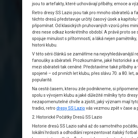
jsou to artefakty, které uchovávají příběhy, emoce a v
Retro dresy SS Lazio jsou tak pro mnoho sběratelů a 
těchto dresů představuje určitý časový úsek a kapitolu v 
připomínat. Od klasických pruhovaných vzorů přes minim
dres nese odkaz konkrétního období. A právě proto se
spojuje minulost s přítomností, a láká nejen pamětníky,
historii klubu.
V této sérii článků se zaměříme na nejvyhledávanější r
fanoušky a sběrateli. Prozkoumáme, jaké historické a es
mezi sběrateli tak ceněné. Představíme také příběhy a
spojené – od prvních let klubu, přes slávu 70. a 80. let,
popularitě.
Na cestě časem, kterou zde podnikneme, si připomenem
spolu s vývojem klubu a jaké důležité milníky tyto dresy
nezapomenutelné chvíle a zjistit, jaký význam mají tyto 
tradici, retro
dresy SS Lazio
vás vezmou zpět v čase a p
2. Historické Počátky Dresů SS Lazio
Historie dresů SS Lazio sahá až do samotného počátku 
lokální hrdosti a odhodlání reprezentovat italský fotba