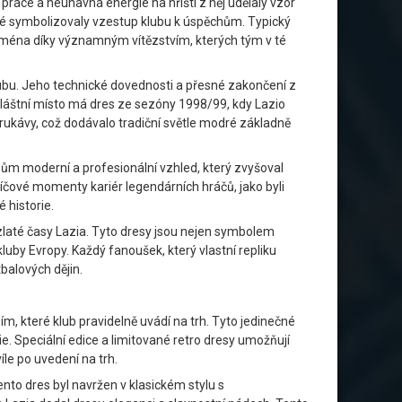
 práce a neúnavná energie na hřišti z něj udělaly vzor
ké symbolizovaly vzestup klubu k úspěchům. Typický
ejména díky významným vítězstvím, kterých tým v té
klubu. Jeho technické dovednosti a přesné zakončení z
 Zvláštní místo má dres ze sezóny 1998/99, kdy Lazio
rukávy, což dodávalo tradiční světle modré základně
resům moderní a profesionální vzhled, který zvyšoval
klíčové momenty kariér legendárních hráčů, jako byli
 historie.
 zlaté časy Lazia. Tyto dresy jsou nejen symbolem
kluby Evropy. Každý fanoušek, který vlastní repliku
balových dějin.
ím, které klub pravidelně uvádí na trh. Tyto jedinečné
ie. Speciální edice a limitované retro dresy umožňují
íle po uvedení na trh.
ento dres byl navržen v klasickém stylu s