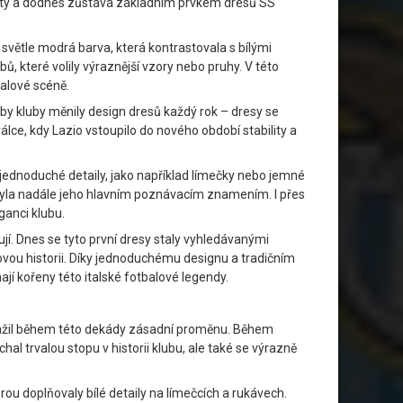
ntity a dodnes zůstává základním prvkem dresů SS
 světle modrá barva, která kontrastovala s bílými
ů, které volily výraznější vzory nebo pruhy. V této
balové scéně.
aby kluby měnily design dresů každý rok – dresy se
álce, kdy Lazio vstoupilo do nového období stability a
 jednoduché detaily, jako například límečky nebo jemné
á byla nadále jeho hlavním poznávacím znamením. I přes
ganci klubu.
nují. Dnes se tyto první dresy staly vyhledávanými
lovou historii. Díky jednoduchému designu a tradičním
jí kořeny této italské fotbalové legendy.
, zažil během této dekády zásadní proměnu. Během
hal trvalou stopu v historii klubu, ale také se výrazně
ou doplňovaly bílé detaily na límečcích a rukávech.