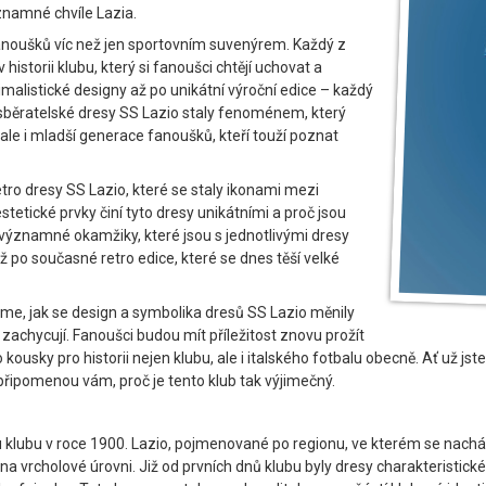
ýznamné chvíle Lazia.
fanoušků víc než jen sportovním suvenýrem. Každý z
historii klubu, který si fanoušci chtějí uchovat a
alistické designy až po unikátní výroční edice – každý
 sběratelské dresy SS Lazio staly fenoménem, který
 ale i mladší generace fanoušků, kteří touží poznat
etro dresy SS Lazio, které se staly ikonami mezi
tetické prvky činí tyto dresy unikátními a proč jsou
 významné okamžiky, které jsou s jednotlivými dresy
 až po současné retro edice, které se dnes těší velké
e, jak se design a symbolika dresů SS Lazio měnily
 zachycují. Fanoušci budou mít příležitost znovu prožít
kousky pro historii nejen klubu, ale i italského fotbalu obecně. Ať už jste
řipomenou vám, proč je tento klub tak výjimečný.
klubu v roce 1900. Lazio, pojmenované po regionu, ve kterém se nachází
l na vrcholové úrovni. Již od prvních dnů klubu byly dresy charakteristi