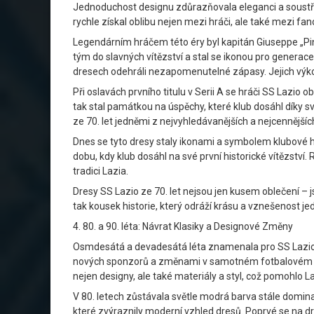
Jednoduchost designu zdůrazňovala eleganci a soustředě
rychle získal oblibu nejen mezi hráči, ale také mezi fanou
Legendárním hráčem této éry byl kapitán Giuseppe „Pin
tým do slavných vítězství a stal se ikonou pro generace 
dresech odehráli nezapomenutelné zápasy. Jejich výkony
Při oslavách prvního titulu v Serii A se hráči SS Lazio
tak stal památkou na úspěchy, které klub dosáhl díky sv
ze 70. let jedněmi z nejvyhledávanějších a nejcennějších
Dnes se tyto dresy staly ikonami a symbolem klubové hrdo
dobu, kdy klub dosáhl na své první historické vítězství.
tradici Lazia.
Dresy SS Lazio ze 70. let nejsou jen kusem oblečení – 
tak kousek historie, který odráží krásu a vznešenost je
4. 80. a 90. léta: Návrat Klasiky a Designové Změny
Osmdesátá a devadesátá léta znamenala pro SS Lazio o
nových sponzorů a změnami v samotném fotbalovém pros
nejen designy, ale také materiály a styl, což pomohlo L
V 80. letech zůstávala světle modrá barva stále domina
které zvýraznily moderní vzhled dresů. Poprvé se na dre