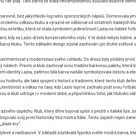
hu fair play. Tato barva se stala neodmyslitelnou součástí klubové ide
nobarevné, bez jakýchkoliv log nebo sponzorských nápisů. Dominovala jim
storickému odkazu klubu a výrazně se odlišoval od ostatních italských klub
tou estetiku, která se stala symbolem jedinečnosti Lazia na italské fot
ami, kdy se Lazio drželo konzervativního stylu. V té době nebylo běžné, 
í barvy klubu. Tento základní design zůstal zachován i po druhé světové v
xperimentovat s modernizací svého vzhledu. Do dresů byly přidány první
ný nádech. Přesto si klub zachoval svou tradiční barevnou paletu, kter
 identity Lazia, zatímco bílá barva nadále symbolizovala čistotu a ele
ou hodnotu, ale také spojení s historií a tradicemi, které tento klub defi
 autentičnost a odkaz na časy, kdy Lazio teprve začínalo psát svou fotba
u si klub udržuje i v moderní době, a připomínkou toho, jak hluboko saha
zného úspěchu. Klub, který dříve bojoval spíše o přežití v italské lize
jovalo svůj první historický titul mistra Itálie. Tento úspěch nejen zanec
„zlaté éry“.
tylové a nadčasové. V základě zůstávala typická světle modrá barva, kter