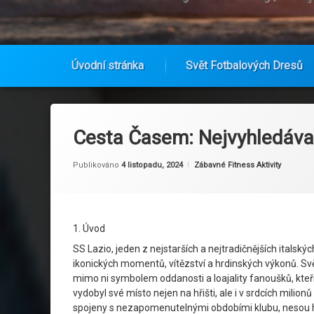
Úvodní stránka
Svět Fotbalových Dresů
Přejít
k
obsahu
Cesta Časem: Nejvyhledávaně
webu
Aktualizováno
Od
Ruby
4 listopadu, 2024
Kategorie:
Publikováno
4 listopadu, 2024
Zábavné Fitness Aktivity
1. Úvod
SS Lazio, jeden z nejstarších a nejtradičnějších italsk
ikonických momentů, vítězství a hrdinských výkonů. Světl
mimo ni symbolem oddanosti a loajality fanoušků, kteř
vydobyl své místo nejen na hřišti, ale i v srdcích milio
spojeny s nezapomenutelnými obdobími klubu, nesou hod