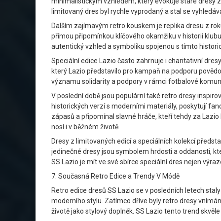
minimalistickým vzhledem, který evokuje staré dresy 
limitovaný dres byl rychle vyprodaný a stal se vyhledá
Dalším zajímavým retro kouskem je replika dresu z roku 
přímou připomínkou klíčového okamžiku v historii klubu
autentický vzhled a symboliku spojenou s tímto histo
Speciální edice Lazio často zahrnuje i charitativní dre
který Lazio představilo pro kampaň na podporu povědomí
významu solidarity a podpory v rámci fotbalové komuni
V poslední době jsou populární také retro dresy inspiro
historických verzí s moderními materiály, poskytují fan
zápasů a připomínal slavné hráče, kteří tehdy za Lazio 
nosí i v běžném životě.
Dresy z limitovaných edicí a speciálních kolekcí předsta
jedinečné dresy jsou symbolem hrdosti a oddanosti, kte
SS Lazio je mít ve své sbírce speciální dres nejen výraz
7. Současná Retro Edice a Trendy V Módě
Retro edice dresů SS Lazio se v posledních letech staly
moderního stylu. Zatímco dříve byly retro dresy vnímány
životě jako stylový doplněk. SS Lazio tento trend skvě