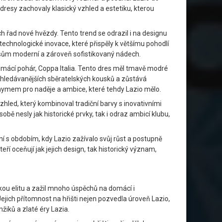
resy zachovaly klasický vzhled a estetiku, kterou
h řad nové hvězdy. Tento trend se odrazil i na designu
 technologické inovace, které přispěly k většímu pohodlí
esům moderní a zároveň sofistikovaný nádech.
domácí pohár, Coppa Italia. Tento dres měl tmavě modré
vyhledávanějších sběratelských kousků a zůstává
onymem pro naděje a ambice, které tehdy Lazio mělo.
zhled, který kombinoval tradiční barvy s inovativními
bě nesly jak historické prvky, tak i odraz ambicí klubu,
ní s obdobím, kdy Lazio zažívalo svůj růst a postupně
teří oceňují jak jejich design, tak historický význam,
kou elitu a zažil mnoho úspěchů na domácí i
ejich přítomnost na hřišti nejen pozvedla úroveň Lazio,
iků a zlaté éry Lazia.