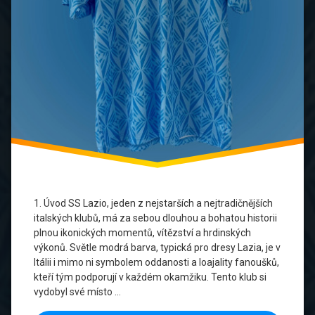
Dresy
Sběratelská
Hodnota
Sběratelské
Kousky
Speciální
Edice
SS
Lazio
1. Úvod SS Lazio, jeden z nejstarších a nejtradičnějších
Zlatá
italských klubů, má za sebou dlouhou a bohatou historii
Éra
plnou ikonických momentů, vítězství a hrdinských
výkonů. Světle modrá barva, typická pro dresy Lazia, je v
Itálii i mimo ni symbolem oddanosti a loajality fanoušků,
kteří tým podporují v každém okamžiku. Tento klub si
vydobyl své místo …