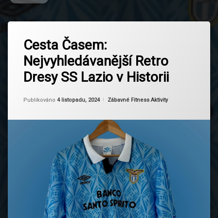
Označeno
Zanechat
tagem
Cesta Časem:
komentář
na
Dresy
Nejvyhledávanější Retro
Cesta
Lazio
Časem:
Dresy SS Lazio v Historii
Nejvyhledávanější
Fotbalová
Retro
kultura
Dresy
Aktualizováno
Od
Ruby
4 listopadu, 2024
Kategorie:
Publikováno
4 listopadu, 2024
Zábavné Fitness Aktivity
SS
Fotbalové
Lazio
dresy
v
Historii
Historie
klubu
Limitované
Kousky
Móda
Retro