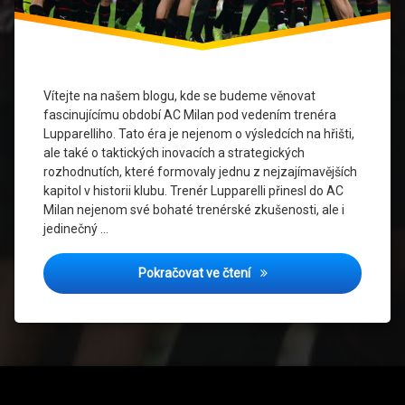
Italský
fotbal
Klubové
dědictví
Vítejte na našem blogu, kde se budeme věnovat
fascinujícímu období AC Milan pod vedením trenéra
Serie
Lupparelliho. Tato éra je nejenom o výsledcích na hřišti,
A
ale také o taktických inovacích a strategických
rozhodnutích, které formovaly jednu z nejzajímavějších
Sportovní
kapitol v historii klubu. Trenér Lupparelli přinesl do AC
úspěchy
Milan nejenom své bohaté trenérské zkušenosti, ale i
jedinečný …
Taktická
filozofie
Taktické géniové: AC Milan
Pokračovat ve čtení
Trenér
Lupparelli