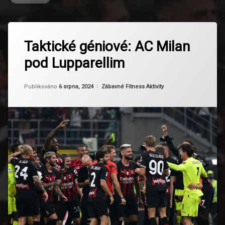
Označeno
Zanechat
tagem
Taktické géniové: AC Milan
komentář
na
AC
pod Lupparellim
Taktické
Milan
géniové:
AC
Evropské
Aktualizováno
Od
Ruby
6 srpna, 2024
Milan
Kategorie:
Publikováno
6 srpna, 2024
Zábavné Fitness Aktivity
soutěže
pod
Lupparellim
Fotbalová
historie
Fotbalová
kultura
Fotbalové
legendy
Fotbalové
strategie