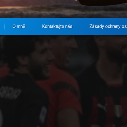
O mně
Kontaktujte nás
Zásady ochrany os
upparellim