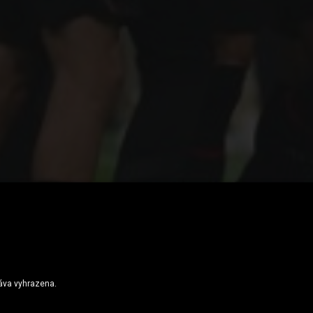
 pod Lupparellim
ráva vyhrazena.