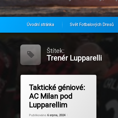
Úvodní stránka
Svět Fotbalových Dresů
Přejít
k
obsahu
Štítek:
webu
Trenér Lupparelli
Označeno
na Taktické géniové: AC Milan pod L
Zanechat komentář
tagem
Taktické géniové:
AC Milan
AC Milan pod
Evropské soutěže
Lupparellim
Fotbalová historie
Aktualizováno
Od
Ruby
6 srpna, 2024
Publikováno
6 srpna, 2024