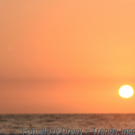
Fotbalové Dresy – Trendy, Insp