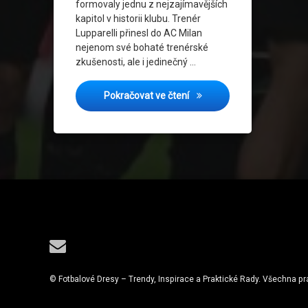
formovaly jednu z nejzajímavějších
kapitol v historii klubu. Trenér
Lupparelli přinesl do AC Milan
nejenom své bohaté trenérské
zkušenosti, ale i jedinečný …
Taktické géniové: AC Milan
Pokračovat ve čtení
Tel:
E-mail
© Fotbalové Dresy – Trendy, Inspirace a Praktické Rady. Všechna p