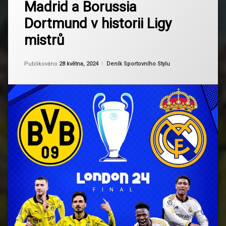
Madrid a Borussia
Významné
Dortmund
zápasy:
Dortmund v historii Ligy
Real
Evropský
Madrid
fotbal
mistrů
a
Borussia
Fotbalová
Dortmund
Aktualizováno
Od
Ruby
28 května, 2024
Kategorie:
historie
Publikováno
28 května, 2024
Deník Sportovního Stylu
v
historii
Ligy
Fotbalové
mistrů
kluby
Fotbalové
rivalita
Fotbalové
události
Fotbalové
zápasy
Liga
mistrů
UEFA