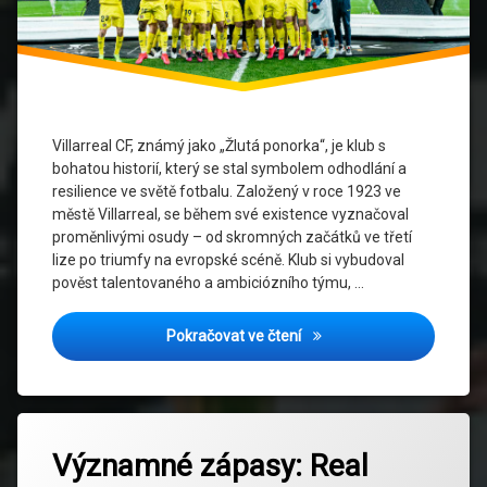
Úspěchy
klubu
Villarreal
CF
Villarreal CF, známý jako „Žlutá ponorka“, je klub s
bohatou historií, který se stal symbolem odhodlání a
Vítězství
v
resilience ve světě fotbalu. Založený v roce 1923 ve
Evropské
městě Villarreal, se během své existence vyznačoval
lize
proměnlivými osudy – od skromných začátků ve třetí
lize po triumfy na evropské scéně. Klub si vybudoval
pověst talentovaného a ambiciózního týmu, …
Návrat z propasti: Jak Villa
Pokračovat ve čtení
Označeno
Zanechat
tagem
Významné zápasy: Real
komentář
na
Borussia