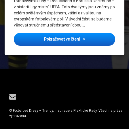
fotbalovými kluby – Real Madrid a Borussia Dortmund –
v historii Ligy mistrů UEFA. Tato dva týmy jsou známy po
celém světě svým úspěchem, vášní a rivalitou na
evropském fotbalovém poli. V úvodní části se budeme
věnovat stručnému představení obou …
Významné zápasy: Real Madr
Pokračovat ve čtení
Tel:
E-mail
© Fotbalové Dresy – Trendy, Inspirace a Praktické Rady. Všechna práva
vyhrazena.