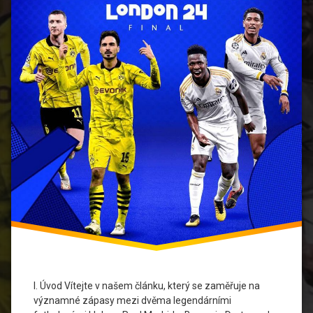
Fotbalové
zápasy
Liga
mistrů
UEFA
Real
Madrid
Sportovní
rivalita
I. Úvod Vítejte v našem článku, který se zaměřuje na
významné zápasy mezi dvěma legendárními