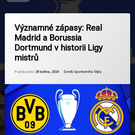
Označeno
Zanechat
tagem
Významné zápasy: Real
komentář
na
Borussia
Madrid a Borussia
Významné
Dortmund
zápasy:
Dortmund v historii Ligy
Real
Evropský
Madrid
fotbal
mistrů
a
Borussia
Fotbalová
Dortmund
Aktualizováno
Od
Ruby
28 května, 2024
Kategorie:
historie
Publikováno
28 května, 2024
Deník Sportovního Stylu
v
historii
Ligy
Fotbalové
mistrů
kluby
Fotbalové
rivalita
Fotbalové
události