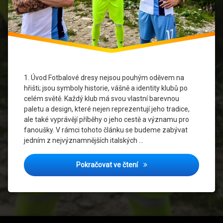
Lazio
Marketing
sportovního
oblečení
Socio-
1. Úvod Fotbalové dresy nejsou pouhým oděvem na
kulturní
hřišti; jsou symboly historie, vášně a identity klubů po
vliv
celém světě. Každý klub má svou vlastní barevnou
paletu a design, které nejen reprezentují jeho tradice,
Sportovní
ale také vyprávějí příběhy o jeho cestě a významu pro
identita
fanoušky. V rámci tohoto článku se budeme zabývat
jedním z nejvýznamnějších italských …
Lazio v barvách: Vliv dresů 
Pokračovat ve čtení