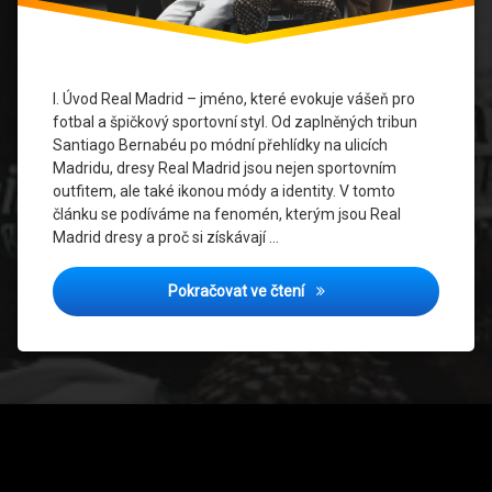
Sběratelství
Sportovní
Móda
I. Úvod Real Madrid – jméno, které evokuje vášeň pro
fotbal a špičkový sportovní styl. Od zaplněných tribun
Santiago Bernabéu po módní přehlídky na ulicích
Madridu, dresy Real Madrid jsou nejen sportovním
outfitem, ale také ikonou módy a identity. V tomto
článku se podíváme na fenomén, kterým jsou Real
Madrid dresy a proč si získávají …
Proč Jsou Real Madrid Dres
Pokračovat ve čtení
Tel: