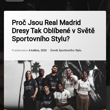
Označeno
Zanechat
tagem
Proč Jsou Real Madrid
komentář
na
Dresy
Dresy Tak Oblíbené v Světě
Proč
Jsou
Fanoušci
Sportovního Stylu?
Real
Madrid
Fotbal
Dresy
Aktualizováno
Od
Ruby
10 března, 2025
Kategorie:
Publikováno
6 května, 2024
Deník Sportovního Stylu
Tak
Oblíbené
Identita
v
Světě
Módní
Sportovního
trend
Stylu?
Prestiž
Propagace
Real
Madrid