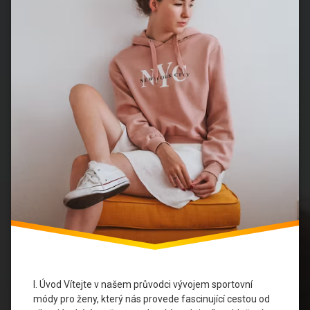
aktivity
Sportovní
Móda
Sportovní
Trendy
Technologické
Inovace
Tělesná
aktivita
Udržitelnost
Ženská
móda
Ženská
I. Úvod Vítejte v našem průvodci vývojem sportovní
sportovní
módy pro ženy, který nás provede fascinující cestou od
obuv