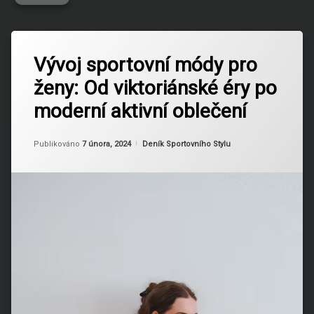
Označeno
Zanechat
tagem
Vývoj sportovní módy pro
komentář
na
Athleisure
ženy: Od viktoriánské éry po
Vývoj
sportovní
Ekologická
moderní aktivní oblečení
módy
móda
pro
ženy:
Aktualizováno
Od
Ruby
7 února, 2024
Fitness
Kategorie:
Publikováno
7 února, 2024
Deník Sportovního Stylu
Od
Oblečení
viktoriánské
éry
po
Funkční
moderní
oblečení
aktivní
oblečení
Módní
historie
Módní
Trendy
Sportovní