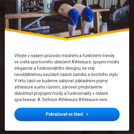
Kolekce
Sportovního
Oblečení
Módní
Inspirace
Módní
Trendy
Vítejte v našem průvodci módními a funkčními trendy
Personalizace
ve světě sportovního oblečení! Athleisure, spojení módní
elegancie a funkcionálního designu, se stal
Sociální
neoddělitelnou součástí našich šatníků a životního stylu.
Vlivy
V této části se budeme zabývat základními pojmy
athleisure a jeho růstem, zároveň představíme
Sportovní
důležitost propojení módy a funkcionality v oblasti
Móda
sportswear. A. Definice Athleisure Athleisure není …
Sportovní
Módní a Funkční: Aktuální
Pokračovat ve čtení
Oblečení
Streetwear