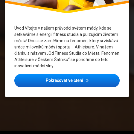
Průvodce
Módou
Šatník
Úvod Vítejte v našem průvodci světem módy, kde se
setkáváme s energií fitness studia a pulzujícím životem
Sportovní
města! Dnes se zaměříme na fenomén, který si získává
Oblečení
srdce milovníků módy i sportu – Athleisure. V našem
článku s názvem „Od Fitness Studia do Města: Fenomén
Sportovní
Trendy
Athleisure v Českém Šatníku“ se ponoříme do této
inovativní módní vlny …
Stylový
Životní
Od Fitness Studia do Měst
Pokračovat ve čtení
Styl
Trendy
Módy
Udržitelná
Móda
Udržitelnost