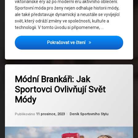
viktoriánské éry až po moderní éru aktivního oblečení.
Sportovní móda pro ženy nejen odhaluje historii módy,
Ženské
sportovní
ale také představuje dynamický a neustále se vyvíjející
ikony
svět, který odráží změny ve společnosti, kultuře a
technologii. V tomto úvodu si připomeneme, …
Vývoj sportovní módy pro ž
Pokračovat ve čtení
Označeno
Zanechat
tagem
Módní Brankáři: Jak
komentář
na
Athleisure
Sportovci Ovlivňují Svět
Módní
Brankáři:
Budoucnost
Módy
Jak
Módy
Sportovci
Ovlivňují
Aktualizováno
Od
Ruby
22 ledna, 2024
Digitální
Kategorie:
Publikováno
11 prosince, 2023
Deník Sportovního Stylu
Svět
Vliv
Módy
Kreativita
Ve