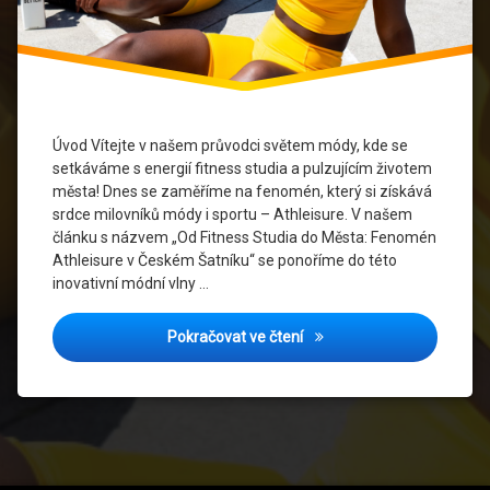
Styl
Průvodce
Módou
Šatník
Úvod Vítejte v našem průvodci světem módy, kde se
setkáváme s energií fitness studia a pulzujícím životem
Sportovní
města! Dnes se zaměříme na fenomén, který si získává
Oblečení
srdce milovníků módy i sportu – Athleisure. V našem
článku s názvem „Od Fitness Studia do Města: Fenomén
Sportovní
Trendy
Athleisure v Českém Šatníku“ se ponoříme do této
inovativní módní vlny …
Stylový
Životní
Od Fitness Studia do Měst
Pokračovat ve čtení
Styl
Trendy
Módy
Udržitelná
Móda