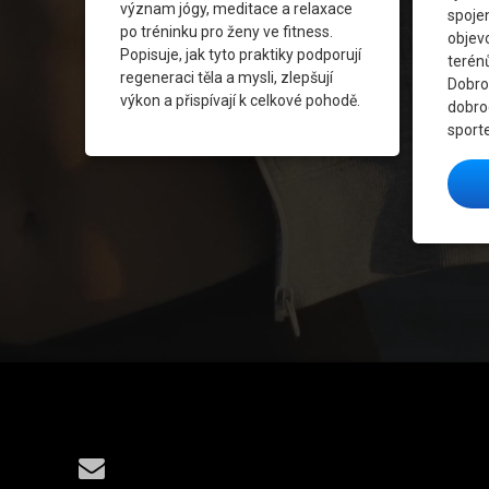
význam jógy, meditace a relaxace
spojen
Zdraví A 
po tréninku pro ženy ve fitness.
objev
Popisuje, jak tyto praktiky podporují
terén
Zdravý Živ
regeneraci těla a mysli, zlepšují
Dobro
výkon a přispívají k celkové pohodě.
dobro
Zumba D
sporte
Zumba Fi
Tel:
E-mail