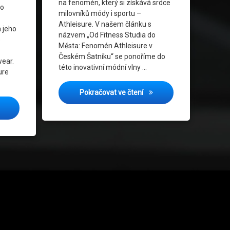
na fenomén, který si získává srdce
to
Udržitelnost VMódě
milovníků módy i sportu –
Athleisure. V našem článku s
 jeho
Vývoj Módy
názvem „Od Fitness Studia do
e
Města: Fenomén Athleisure v
Životní Styl
Českém Šatníku“ se ponoříme do
wear.
této inovativní módní vlny …
ure
Od Fitness Studia do Měst
Pokračovat ve čtení
dní a Funkční: Aktuální Trendy ve Sportovním Oblečení