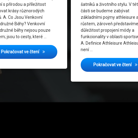
í s přírodou a příležitost
šatníků a životního stylu. V té
Sport
Trendy Ve Sportswear
ovat krásy různorodých
části se budeme zabývat
ů. A. Co Jsou Venkovní
základními pojmy athleisure a
otní Styl
Udržitelná Móda
družné Běhy? Venkovní
růstem, zároveň představím
družné běhy nejsou pouze
důležitost propojení módy a
ance
Virtuální Reality
m; jsou to cesty, které …
funkcionality v oblasti sports
A. Definice Athleisure Athleis
tness
Zdravý Životní Styl
není …
Venkovní Dobrodružné Běhy: Od Hor k Moři
Pokračovat ve čtení
Mó
Pokračovat ve čtení