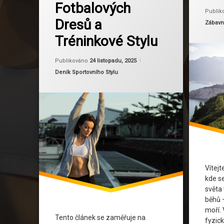
Fotbalových
meditace
Běhání N
Publik
Dresů a
Kategor
Zábavné
pohodlí
Běhání P
Tréninkové Stylu
Regenerace
Běhání V 
Aktualizováno
Od
Ruby
24 listopadu, 2
Publikováno
24 listopadu, 2025
regenerace po tréninku
Běžecké I
Kategorie:
Deník Sportovního Stylu
relaxace
Běžecké P
Sportovní Oblečení
Běžecké 
tělesná rovnováha
Dobrodruž
výkon
Ochrana P
Vítej
ženský sport
Sportovní
kde s
světa
Trendy Ve
běhů –
moří. 
Venkovní 
Tento článek se zaměřuje na
fyzick