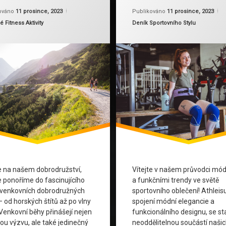
a Nových Trasách
Celebrity Styl
Aktualizováno
Od
Ruby
11 prosince, 2023
A
ováno
11 prosince, 2023
Publikováno
11 prosince, 2023
ie:
Kategorie:
 Fitness Aktivity
Deník Sportovního Stylu
o Horách
Fitness Móda
Přírodě
Kolekce Sportovního Oblečení
025
nspirace
Módní Inspirace
říběhy
Módní Trendy
Trasy
Personalizace
ství V Běhání
Sociální Vlivy
řírody
Sportovní Móda
te na našem dobrodružství,
Vítejte v našem průvodci mó
 Oblečení
Sportovní Oblečení
e ponoříme do fascinujícího
a funkčními trendy ve světě
 venkovních dobrodružných
sportovního oblečení! Athleis
 Sportovním Oblečení
Streetwear
 od horských štítů až po vlny
spojení módní elegancie a
Venkovní běhy přinášejí nejen
funkcionálního designu, se st
Dobrodružství
Technologické Inovace
ou výzvu, ale také jedinečný
neoddělitelnou součástí naši