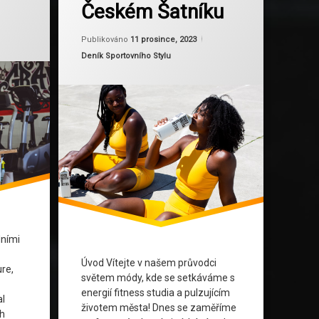
Českém Šatníku
Móda
ktualizováno
Od
Ruby
11 prosince, 2023
Aktualizováno
Od
Ruby
11 prosince, 2
Módní Inspirace
Publikováno
11 prosince, 2023
Kategorie:
Deník Sportovního Stylu
Módní Trendy
Pohodlný Životní Styl
Průvodce Módou
Šatník
Sportovní Oblečení
Sportovní Trendy
dními
Stylový Životní Styl
Úvod Vítejte v našem průvodci
ure,
Trendy Módy
světem módy, kde se setkáváme s
energií fitness studia a pulzujícím
al
Udržitelná Móda
životem města! Dnes se zaměříme
ch