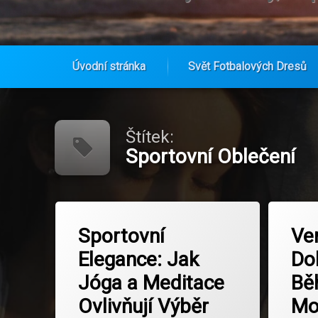
Úvodní stránka
Svět Fotbalových Dresů
Přejít
k
obsahu
Štítek:
webu
Sportovní Oblečení
Označeno
Označe
na Sportovní Elegance: Jak Jóga a M
Zanechat komentář
Z
tagem
tagem
Sportovní
Ve
duševní pohoda
Aktivní Ži
Elegance: Jak
Do
Fitness
Athleisu
Jóga a Meditace
Bě
Jóga
Běhání A 
Ovlivňují Výběr
Mo