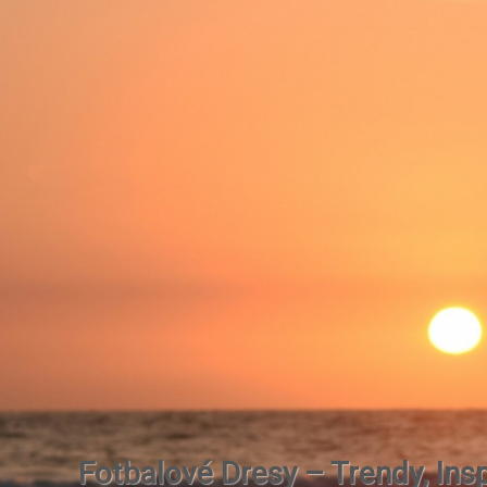
Fotbalové Dresy – Trendy, Insp