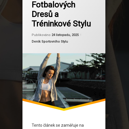
Fotbalových
meditace
Dresů a
pohodlí
Tréninkové Stylu
Regenerace
Aktualizováno
Od
Ruby
24 listopadu, 2
Publikováno
24 listopadu, 2025
regenerace po tréninku
Kategorie:
Deník Sportovního Stylu
relaxace
Sportovní Oblečení
tělesná rovnováha
výkon
ženský sport
Tento článek se zaměřuje na