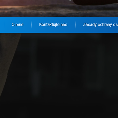
O mně
Kontaktujte nás
Zásady ochrany os
editace Ovlivňují Výběr Fotbalových Dresů a Tréninkové Stylu