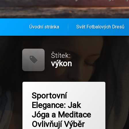
Úvodní stránka
Svět Fotbalových Dresů
Přejít
k
obsahu
Štítek:
webu
výkon
Označeno
na Sportovní Elegance: Jak Jóga a M
Zanechat komentář
tagem
Sportovní
duševní pohoda
Elegance: Jak
Fitness
Jóga a Meditace
Jóga
Ovlivňují Výběr