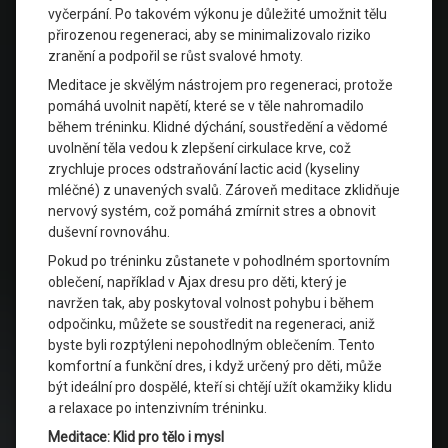
vyčerpání. Po takovém výkonu je důležité umožnit tělu
přirozenou regeneraci, aby se minimalizovalo riziko
zranění a podpořil se růst svalové hmoty.
Meditace je skvělým nástrojem pro regeneraci, protože
pomáhá uvolnit napětí, které se v těle nahromadilo
během tréninku. Klidné dýchání, soustředění a vědomé
uvolnění těla vedou k zlepšení cirkulace krve, což
zrychluje proces odstraňování lactic acid (kyseliny
mléčné) z unavených svalů. Zároveň meditace zklidňuje
nervový systém, což pomáhá zmírnit stres a obnovit
duševní rovnováhu.
Pokud po tréninku zůstanete v pohodlném sportovním
oblečení, například v Ajax dresu pro děti, který je
navržen tak, aby poskytoval volnost pohybu i během
odpočinku, můžete se soustředit na regeneraci, aniž
byste byli rozptýleni nepohodlným oblečením. Tento
komfortní a funkční dres, i když určený pro děti, může
být ideální pro dospělé, kteří si chtějí užít okamžiky klidu
a relaxace po intenzivním tréninku.
Meditace: Klid pro tělo i mysl