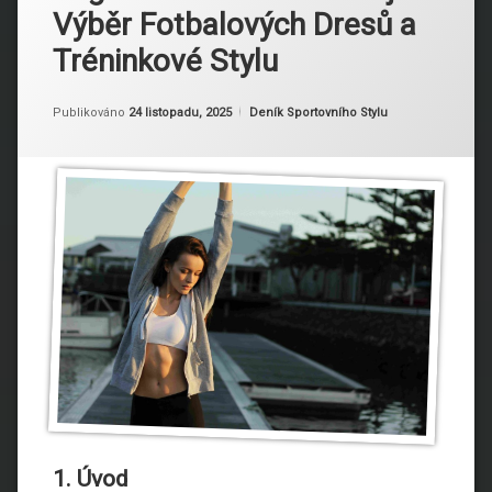
Výběr Fotbalových Dresů a
Tréninkové Stylu
Aktualizováno
Od
Ruby
24 listopadu, 2025
Kategorie:
Publikováno
24 listopadu, 2025
Deník Sportovního Stylu
1. Úvod