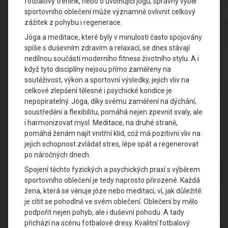
fotbalový trénink, nebo o uvolňující jógu, správný výběr
sportovního oblečení může významně ovlivnit celkový
zážitek z pohybu i regenerace.
Jóga a meditace, které byly v minulosti často spojovány
spíše s duševním zdravím a relaxací, se dnes stávají
nedílnou součástí moderního fitness životního stylu. A i
když tyto disciplíny nejsou přímo zaměřeny na
soutěživost, výkon a sportovní výsledky, jejich vliv na
celkové zlepšení tělesné i psychické kondice je
nepopiratelný. Jóga, díky svému zaměření na dýchání,
soustředění a flexibilitu, pomáhá nejen zpevnit svaly, ale
i harmonizovat mysl. Meditace, na druhé straně,
pomáhá ženám najít vnitřní klid, což má pozitivní vliv na
jejich schopnost zvládat stres, lépe spát a regenerovat
po náročných dnech.
Spojení těchto fyzických a psychických praxí s výběrem
sportovního oblečení je tedy naprosto přirozené. Každá
žena, která se věnuje józe nebo meditaci, ví, jak důležité
je cítit se pohodlně ve svém oblečení. Oblečení by mělo
podpořit nejen pohyb, ale i duševní pohodu. A tady
přichází na scénu fotbalové dresy. Kvalitní fotbalový