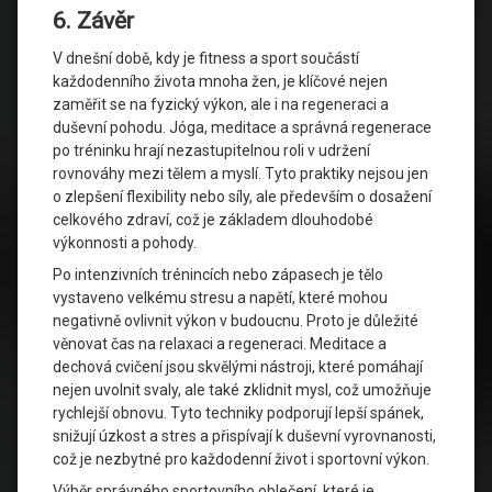
6. Závěr
V dnešní době, kdy je fitness a sport součástí
každodenního života mnoha žen, je klíčové nejen
zaměřit se na fyzický výkon, ale i na regeneraci a
duševní pohodu. Jóga, meditace a správná regenerace
po tréninku hrají nezastupitelnou roli v udržení
rovnováhy mezi tělem a myslí. Tyto praktiky nejsou jen
o zlepšení flexibility nebo síly, ale především o dosažení
celkového zdraví, což je základem dlouhodobé
výkonnosti a pohody.
Po intenzivních trénincích nebo zápasech je tělo
vystaveno velkému stresu a napětí, které mohou
negativně ovlivnit výkon v budoucnu. Proto je důležité
věnovat čas na relaxaci a regeneraci. Meditace a
dechová cvičení jsou skvělými nástroji, které pomáhají
nejen uvolnit svaly, ale také zklidnit mysl, což umožňuje
rychlejší obnovu. Tyto techniky podporují lepší spánek,
snižují úzkost a stres a přispívají k duševní vyrovnanosti,
což je nezbytné pro každodenní život i sportovní výkon.
Výběr správného sportovního oblečení, které je