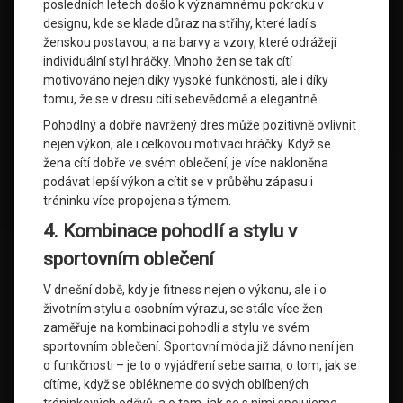
posledních letech došlo k významnému pokroku v
designu, kde se klade důraz na střihy, které ladí s
ženskou postavou, a na barvy a vzory, které odrážejí
individuální styl hráčky. Mnoho žen se tak cítí
motivováno nejen díky vysoké funkčnosti, ale i díky
tomu, že se v dresu cítí sebevědomě a elegantně.
Pohodlný a dobře navržený dres může pozitivně ovlivnit
nejen výkon, ale i celkovou motivaci hráčky. Když se
žena cítí dobře ve svém oblečení, je více nakloněna
podávat lepší výkon a cítit se v průběhu zápasu i
tréninku více propojena s týmem.
4. Kombinace pohodlí a stylu v
sportovním oblečení
V dnešní době, kdy je fitness nejen o výkonu, ale i o
životním stylu a osobním výrazu, se stále více žen
zaměřuje na kombinaci pohodlí a stylu ve svém
sportovním oblečení. Sportovní móda již dávno není jen
o funkčnosti – je to o vyjádření sebe sama, o tom, jak se
cítíme, když se oblékneme do svých oblíbených