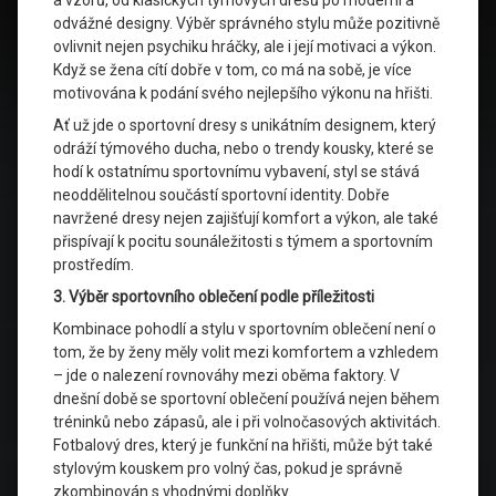
a vzorů, od klasických týmových dresů po moderní a
odvážné designy. Výběr správného stylu může pozitivně
ovlivnit nejen psychiku hráčky, ale i její motivaci a výkon.
Když se žena cítí dobře v tom, co má na sobě, je více
motivována k podání svého nejlepšího výkonu na hřišti.
Ať už jde o sportovní dresy s unikátním designem, který
odráží týmového ducha, nebo o trendy kousky, které se
hodí k ostatnímu sportovnímu vybavení, styl se stává
neoddělitelnou součástí sportovní identity. Dobře
navržené dresy nejen zajišťují komfort a výkon, ale také
přispívají k pocitu sounáležitosti s týmem a sportovním
prostředím.
3. Výběr sportovního oblečení podle příležitosti
Kombinace pohodlí a stylu v sportovním oblečení není o
tom, že by ženy měly volit mezi komfortem a vzhledem
– jde o nalezení rovnováhy mezi oběma faktory. V
dnešní době se sportovní oblečení používá nejen během
tréninků nebo zápasů, ale i při volnočasových aktivitách.
Fotbalový dres, který je funkční na hřišti, může být také
stylovým kouskem pro volný čas, pokud je správně
zkombinován s vhodnými doplňky.