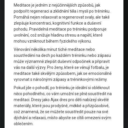
Meditace je jedním z nejúčinnějších způsobů, jak
podpořit regeneraci a zklidnění těla i mysli po tréninku.
Pomáhá nejen relaxovat a regenerovat svaly, ale také
zlepšuje koncentraci, kognitivní funkce a duševní
pohodu. Pravidelná meditace po tréninku podporuje
uvolnění, což snižuje hladinu stresu a napětí, které
mohou vzniknout během fyzického výkonu.
Věnování několika minut tiché meditace nebo
soustředění na dech po každém tréninku nebo zápasu
může významně zlepšit duševní odpočinek a připravit
vás na další výzvy. Pro ženy, které se věnují fotbalu, je
meditace také skvělým způsobem, jak se emocionálně
vyrovnat s náročnými zápasy a tréninkovými režimy.
Pokud jde o pohodlí, po tréninku je ideální si obléknout
něco pohodlného, co vám umožní se plně soustředit na
meditaci. Dresy jako Ajax dres pro děti nabízejí skvélé
materiály, které jsou prodyšné, měkké a přizpůsobivé,
což znamená, že se můžete soustředit pouze na své
dýchání a relaxaci, místo abyste se cítili omezeni svým
oblečením.