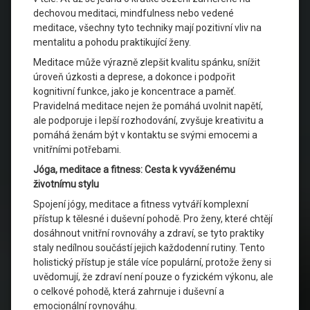
dechovou meditaci, mindfulness nebo vedené
meditace, všechny tyto techniky mají pozitivní vliv na
mentalitu a pohodu praktikující ženy.
Meditace může výrazně zlepšit kvalitu spánku, snížit
úroveň úzkosti a deprese, a dokonce i podpořit
kognitivní funkce, jako je koncentrace a paměť.
Pravidelná meditace nejen že pomáhá uvolnit napětí,
ale podporuje i lepší rozhodování, zvyšuje kreativitu a
pomáhá ženám být v kontaktu se svými emocemi a
vnitřními potřebami.
Jóga, meditace a fitness: Cesta k vyváženému
životnímu stylu
Spojení jógy, meditace a fitness vytváří komplexní
přístup k tělesné i duševní pohodě. Pro ženy, které chtějí
dosáhnout vnitřní rovnováhy a zdraví, se tyto praktiky
staly nedílnou součástí jejich každodenní rutiny. Tento
holistický přístup je stále více populární, protože ženy si
uvědomují, že zdraví není pouze o fyzickém výkonu, ale
o celkové pohodě, která zahrnuje i duševní a
emocionální rovnováhu.