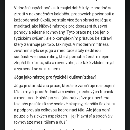
V dnešní uspěchané a stresující době, kdy je snadné se
ztratit v nekonečném koloběhu pracovních povinností a
každodenních úkolů, se stále více žen obrací na jógu a
meditaci jako klíčové nástroje pro dosažení duševní
pohody a tělesné rovnováhy. Tyto praxe nejsou jen o
fyzickém cvičení, ale o komplexním přístupu ke zdraví,
který zahrnuje jak tělo, tak mysl. V moderním fitness
životním stylu se jóga a meditace staly nedílnou
součástí wellness rutiny, která pomáhá ženám nejen
zlepšit flexibilitu, sílu a rovnováhu, ale také zklidnit mysl
a vyrovnat se se stresem.
Jóga jako nástroj pro fyzické i duševní zdraví
Jóga je starodávná praxe, která se zaměřuje na spojení
těla a mysli prostřednictvím cvičení, dechových technik
a meditace. Každá pozice (ásana) v józe je navržena
tak, aby posílila různé svalové skupiny, zlepšila flexibilitu
a podporovala celkovou koordinaci těla. Ale jóga není
pouze o fyzických aspektech – její hlavní síla spočívá v
rovnováze mezi tělem a duší.