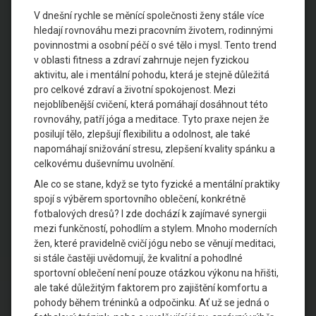
V dnešní rychle se měnící společnosti ženy stále více
hledají rovnováhu mezi pracovním životem, rodinnými
povinnostmi a osobní péčí o své tělo i mysl. Tento trend
v oblasti fitness a zdraví zahrnuje nejen fyzickou
aktivitu, ale i mentální pohodu, která je stejně důležitá
pro celkové zdraví a životní spokojenost. Mezi
nejoblíbenější cvičení, která pomáhají dosáhnout této
rovnováhy, patří jóga a meditace. Tyto praxe nejen že
posilují tělo, zlepšují flexibilitu a odolnost, ale také
napomáhají snižování stresu, zlepšení kvality spánku a
celkovému duševnímu uvolnění.
Ale co se stane, když se tyto fyzické a mentální praktiky
spojí s výběrem sportovního oblečení, konkrétně
fotbalových dresů? I zde dochází k zajímavé synergii
mezi funkčností, pohodlím a stylem. Mnoho moderních
žen, které pravidelně cvičí jógu nebo se věnují meditaci,
si stále častěji uvědomují, že kvalitní a pohodlné
sportovní oblečení není pouze otázkou výkonu na hřišti,
ale také důležitým faktorem pro zajištění komfortu a
pohody během tréninků a odpočinku. Ať už se jedná o