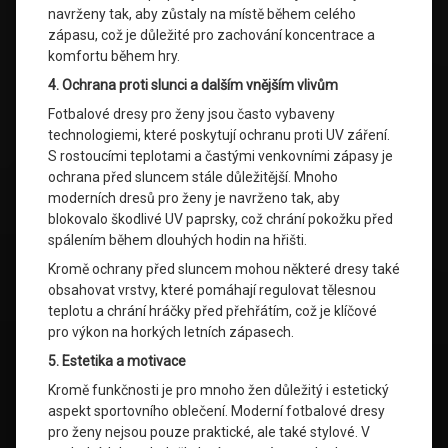
navrženy tak, aby zůstaly na místě během celého
zápasu, což je důležité pro zachování koncentrace a
komfortu během hry.
4. Ochrana proti slunci a dalším vnějším vlivům
Fotbalové dresy pro ženy jsou často vybaveny
technologiemi, které poskytují ochranu proti UV záření.
S rostoucími teplotami a častými venkovními zápasy je
ochrana před sluncem stále důležitější. Mnoho
moderních dresů pro ženy je navrženo tak, aby
blokovalo škodlivé UV paprsky, což chrání pokožku před
spálením během dlouhých hodin na hřišti.
Kromě ochrany před sluncem mohou některé dresy také
obsahovat vrstvy, které pomáhají regulovat tělesnou
teplotu a chrání hráčky před přehřátím, což je klíčové
pro výkon na horkých letních zápasech.
5. Estetika a motivace
Kromě funkčnosti je pro mnoho žen důležitý i estetický
aspekt sportovního oblečení. Moderní fotbalové dresy
pro ženy nejsou pouze praktické, ale také stylové. V