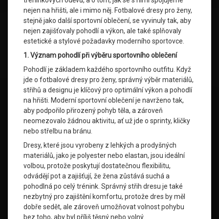
tréninkových oděvů, a o tom, jak se s nimi spojujeme
nejen na hřišti, ale i mimo něj. Fotbalové dresy pro ženy,
stejně jako další sportovní oblečení, se vyvinuly tak, aby
nejen zajišťovaly pohodlí a výkon, ale také splňovaly
estetické a stylové požadavky moderního sportovce.
1. Význam pohodlí při výběru sportovního oblečení
Pohodlí je základem každého sportovního outfitu. Když
jde o fotbalové dresy pro ženy, správný výběr materiálů,
střihů a designu je klíčový pro optimální výkon a pohodlí
na hřišti. Moderní sportovní oblečení je navrženo tak,
aby podpořilo přirozený pohyb těla, a zároveň
neomezovalo žádnou aktivitu, ať už jde o sprinty, kličky
nebo střelbu na bránu.
Dresy, které jsou vyrobeny z lehkých a prodyšných
materiálů, jako je polyester nebo elastan, jsou ideální
volbou, protože poskytují dostatečnou flexibilitu,
odvádějí pot a zajišťují, že žena zůstává suchá a
pohodlná po celý trénink. Správný střih dresu je také
nezbytný pro zajištění komfortu, protože dres by měl
dobře sedět, ale zároveň umožňovat volnost pohybu
bez toho, aby byl příliš těsný nebo volný.