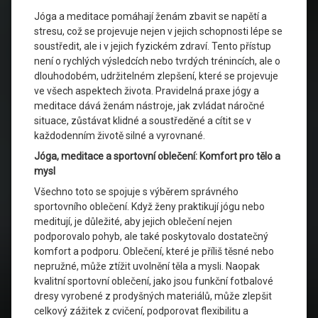
Jóga a meditace pomáhají ženám zbavit se napětí a
stresu, což se projevuje nejen v jejich schopnosti lépe se
soustředit, ale i v jejich fyzickém zdraví. Tento přístup
není o rychlých výsledcích nebo tvrdých trénincích, ale o
dlouhodobém, udržitelném zlepšení, které se projevuje
ve všech aspektech života. Pravidelná praxe jógy a
meditace dává ženám nástroje, jak zvládat náročné
situace, zůstávat klidné a soustředěné a cítit se v
každodenním životě silné a vyrovnané.
Jóga, meditace a sportovní oblečení: Komfort pro tělo a
mysl
Všechno toto se spojuje s výběrem správného
sportovního oblečení. Když ženy praktikují jógu nebo
meditují, je důležité, aby jejich oblečení nejen
podporovalo pohyb, ale také poskytovalo dostatečný
komfort a podporu. Oblečení, které je příliš těsné nebo
nepružné, může ztížit uvolnění těla a mysli. Naopak
kvalitní sportovní oblečení, jako jsou funkční fotbalové
dresy vyrobené z prodyšných materiálů, může zlepšit
celkový zážitek z cvičení, podporovat flexibilitu a