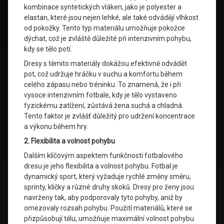
kombinace syntetických vláken, jako je polyester a
elastan, které jsou nejen lehké, ale také odvádějí vlhkost
od pokožky. Tento typ materiálu umožňuje pokožce
dýchat, což je zvláště důležité při intenzivním pohybu,
kdy se tělo potí.
Dresy s těmito materiály dokážou efektivně odvádět
pot, což udržuje hráčku v suchu a komfortu během
celého zápasu nebo tréninku. To znamená, že i při
vysoce intenzivním fotbale, kdy je tělo vystaveno
fyzickému zatížení, zůstává žena suchá a chladná.
Tento faktor je zvlášť důležitý pro udržení koncentrace
a výkonu během hry.
2. Flexibilita a volnost pohybu
Dalším klíčovým aspektem funkčnosti fotbalového
dresu je jeho flexibilita a volnost pohybu. Fotbal je
dynamický sport, který vyžaduje rychlé změny směru,
sprinty, kličky a různé druhy skoků. Dresy pro ženy jsou
navrženy tak, aby podporovaly tyto pohyby, aniž by
omezovaly rozsah pohybu. Použití materiálů, které se
přizpůsobují tělu, umožňuje maximální volnost pohybu