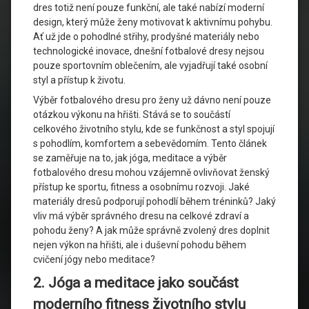
dres totiž není pouze funkční, ale také nabízí moderní
design, který může ženy motivovat k aktivnímu pohybu.
Ať už jde o pohodlné střihy, prodyšné materiály nebo
technologické inovace, dnešní fotbalové dresy nejsou
pouze sportovním oblečením, ale vyjadřují také osobní
styl a přístup k životu.
Výběr fotbalového dresu pro ženy už dávno není pouze
otázkou výkonu na hřišti. Stává se to součástí
celkového životního stylu, kde se funkčnost a styl spojují
s pohodlím, komfortem a sebevědomím. Tento článek
se zaměřuje na to, jak jóga, meditace a výběr
fotbalového dresu mohou vzájemně ovlivňovat ženský
přístup ke sportu, fitness a osobnímu rozvoji. Jaké
materiály dresů podporují pohodlí během tréninků? Jaký
vliv má výběr správného dresu na celkové zdraví a
pohodu ženy? A jak může správně zvolený dres doplnit
nejen výkon na hřišti, ale i duševní pohodu během
cvičení jógy nebo meditace?
2. Jóga a meditace jako součást
moderního fitness životního stylu