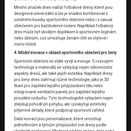
Mnoho značek dnes nabízí fotbalové dresy, které jsou
designově univerzální a lze je snadno kombinovat s
ostatními kousky sportovního oblečení nebo i s casual
oblečením pro každodenní nošení. Například fotbalový
dres může být skvělým doplňkem k sportovním legínám
nebo džínům, což umožňuje ženám cítit se stylově i
mimo hřiště.
4. Módní inovace v oblasti sportovního oblečení pro ženy
Sportovní oblečení se stále vyvíjí a inovuje. S rozvojem
technologií a materiálů se vylepšují nejen výkonnostní
aspekty dresů, ale také jejich estetika. Například dresy
pro ženy dnes zahrnují různé technologie, jako je 3D
tkaní pro zajištění lepšího přizpůsobení tělu nebo
integrované ventilační panely pro zajištění lepšího
proudění vzduchu. Tyto technologické vylepšení nejen
zlepšují pohodlí při pohybu, ale i poskytují esteticky
příjemné detaily, které podporují sportovní vzhled.
Další inovací jsou personalizace, které umožňují
jednotlivcům a týmům přizpůsobit své dresy podle