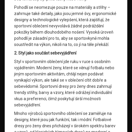
Pohodlí se neomezuje pouze na materiály a střihy –
zahrnuje také detaily, jako jsou jemné švy, ergonomické
designy a technologické vylepšení, která zajišťují, že
sportovní oblečení nevyvolává žádné podráždění
pokožky během dlouhodobého nošení. Vysoká úroveň
pohodlí je zásadní pro to, aby se sportovkyně mohla
soustředit na výkon, nikoli na to, co jí na těle překáží.
2. Styl jako součást sebevyjádření
Styl v sportovním oblečení jde ruku v ruce s osobním
vyjádřením. Moderní ženy, které se věnují fotbalu nebo
jiným sportovním aktivitám, chtějí nejen podávat
vynikající výkon, ale také se v oblečení cítit dobře a
sebevědomě. Sportovní dresy pro ženy dnes zahrnují
trendy střihy, barvy a vzory, které odrážejí individuální
vkus a preferenci, čímž poskytují širší možnosti
sebevyjádření.
Mnoho výrobců sportovního oblečení se zaměřuje na
designy, které jsou jak funkční, tak i módní. Fotbalové
dresy pro ženy dnes přicházejí v širokém spektru barev