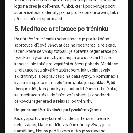
vlastních preferencí. Možnost přidání jména, čísla nebo
logo na dres je oblíbenou funkcí, která podporuje pocit
sounáležitosti a identity jak na profesionální úrovni, tak i
při rekreačním sportování.
5. Meditace a relaxace po tréninku
Po náročném tréninku nebo zápase je pro každého
sportovce klíčové věnovat čas na regeneraci a relaxaci.
U žen, které se věnují fotbalu, je správná regenerace po
fyzickém výkonu nezbytná nejen pro udržení tělesné
kondice, ale také pro zajištění duševní pohody. Meditace
a relaxace jsou skvělým způsobem, jak uvolnit svaly,
zklidnit mysl a připravit tělo na další výzvy. V kombinaci s
kvalitním sportovním oblečením, jako je například
Ajax
dres pro děti
, který poskytuje pohodlí během odpočinku,
se meditace stává ideálním způsobem, jak podpořit
celkovou regeneraci a relaxaci po tréninku.
Regenerace těla: Uvolnění po fyzickém výkonu
Každý sportovní výkon, ať už jde o intenzivní trénink
nebo zápas, klade na tělo značné nároky. Svaly jsou
namáhány, klouby pod tlakem a tělo je vystaveno