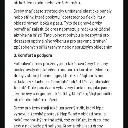
při každém kroku nebo změně směru.
Dresy mají často strategicky umístěné elastické panely
nebo střihy, které poskytují dostatečnou flexibilitu v
oblasti ramen, boků a pasu. Tyto designové prvky
pomáhají zajistit, že dres neomezuje hráčku při žádné
aktivitě na hřišti. Tato volnost pohybu je nezbytná pro
dosažení optimálního výkonu a pro prevenci zranění
způsobených příliš těsným nebo nepružným oblečením.
3. Komfort a podpora
Fotbalové dresy pro ženy jsou také navrženy tak, aby
poskytovaly dostatečnou podporu a komfort. Moderní
dresy zahrnují technologie, které zajišťují správnou
cirkulaci vzduchu, což pomáhá udržet tělo v optimální
teplotě. Dále jsou často vybaveny funkcemi, jako jsou
jemné švy a ergonomické střihy, které zajišťují pohodlí i
při dlouhodobém nošení.
Dresy pro ženy mají také upravený střih, který lépe
vyhovuje ženské postavě. Například v oblasti pasu a
boků mohou být mírně užší, což zajišťuje, že dres lépe
sedí a neklouže při pohybu. Kromě toho jsou dresy