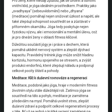
Pro ženy, které hledají způsob, jak se uvolnit a obnovit
vnitřní klid, je jóga ideálním prostředkem. Praktiky jako
„svadhyaya“ (sebeuvědomění) nebo „dhyana“
(meditace) pomáhají nejen snižovat úzkost a napětí, ale
také zlepšují schopnost soustředit se a zůstávat v
přítomném okamžiku. Jóga tedy poskytuje nejen
fyzickou výzvu, ale i emocionální a mentální úlevu, což
je pro dnešní ženy v oblasti fitness klíčové.
Důležitou součástí jógy je i práce s dechem, která
pomáhá uklidnit nervový systém a zlepšit dýchací
kapacitu. Pravidelný trénink jógy může snížit hladinu
kortizolu, hormonu spojeného se stresem, a zvýšit
produkci endorfinů, které zlepšují náladu a podporují
celkové pocity štěstí a pohody.
Meditace: Klíč k duševní rovnováze a regeneraci
Meditace, podobně jako jóga, hraje v moderním fitness
životním stylu stále důležitější roli. Zatímco jóga se
soustředí na tělo a pohyb, meditace je zaměřena
především na mysl. Pomáhá uvolnit stres, zlepšit
duševní zdraví a podpořit celkové regenerativní procesy
v těle. Ať už se jedná o krátké sezení zaměřené na