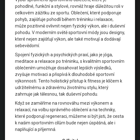
pohodlné, funkční a stylové, rovněž hraje důležitou roli v
celkovém zážitku ze sportu. Oblečení, které podporuje
pohyb, zajišťuje pohodlí během tréninku i relaxace,
může pozitivně ovlivnit nejen fyzický výkon, ale i duševní
pohodu. V moderním světě sportovní módy jsou designy,
které nejen zajišťují výkon, ale také motivují a dodávají
sebevědomí.
Spojení fyzických a psychických praxí, jako je jóga,
meditace a relaxace po tréninku, s kvalitním sportovním
oblečením umožňuje dosahovat lepších výsledků,
zvyšuje motivaci a přispívá k dlouhodobé sportovní
výkonnosti. Tento holistický přístup k fitness je klíčem k
udržitelnému a zdravému životnímu stylu, který
zahrnuje jak tělesnou, tak duševní pohodu.
Když se zaměříme na rovnováhu mezi výkonem a
relaxací, na volbu správného oblečení a na techniky,
které podporují regeneraci, můžeme si být jisti, že cesta
k našim sportovním cílům bude nejen úspěšná, ale i
naplňující a příjemná.