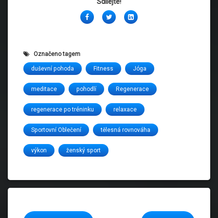
Sdílejte!
Facebook
Twitter
LinkedIn
Označeno tagem
duševní pohoda
Fitness
Jóga
meditace
pohodlí
Regenerace
regenerace po tréninku
relaxace
Sportovní Oblečení
tělesná rovnováha
výkon
ženský sport
Čtěte dál