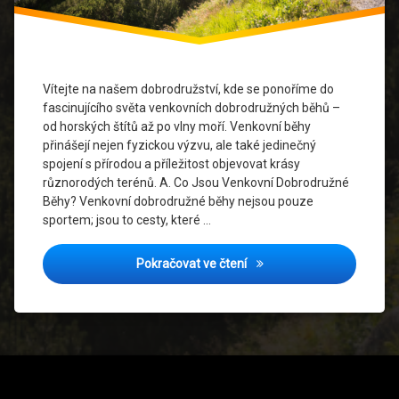
Horách
Běhání
V
Přírodě
Vítejte na našem dobrodružství, kde se ponoříme do
fascinujícího světa venkovních dobrodružných běhů –
Běžecké
Inspirace
od horských štítů až po vlny moří. Venkovní běhy
přinášejí nejen fyzickou výzvu, ale také jedinečný
Běžecké
spojení s přírodou a příležitost objevovat krásy
Příběhy
různorodých terénů. A. Co Jsou Venkovní Dobrodružné
Běhy? Venkovní dobrodružné běhy nejsou pouze
Běžecké
sportem; jsou to cesty, které …
Trasy
Venkovní Dobrodružné Běhy
Pokračovat ve čtení
Dobrodružství
V Běhání
Ochrana
Přírody
Sportovní
Oblečení