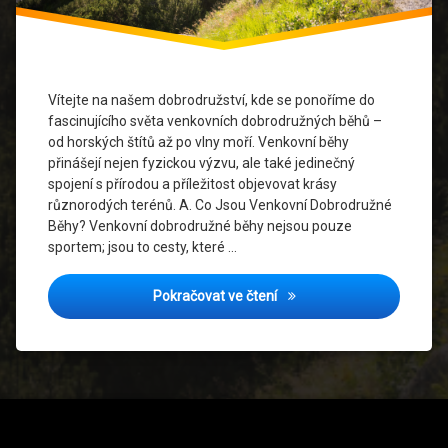
Horách
Běhání
V
Přírodě
Vítejte na našem dobrodružství, kde se ponoříme do
fascinujícího světa venkovních dobrodružných běhů –
Běžecké
Inspirace
od horských štítů až po vlny moří. Venkovní běhy
přinášejí nejen fyzickou výzvu, ale také jedinečný
Běžecké
spojení s přírodou a příležitost objevovat krásy
Příběhy
různorodých terénů. A. Co Jsou Venkovní Dobrodružné
Běhy? Venkovní dobrodružné běhy nejsou pouze
Běžecké
sportem; jsou to cesty, které …
Trasy
Venkovní Dobrodružné Běhy
Pokračovat ve čtení
Dobrodružství
V Běhání
Ochrana
Přírody
Sportovní
Oblečení