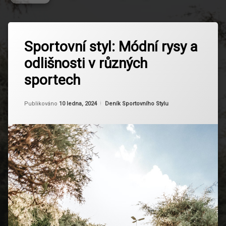
Označeno
Zanechat
tagem
Sportovní styl: Módní rysy a
komentář
na
Cyklistický
odlišnosti v různých
Sportovní
Styl
styl:
sportech
Módní
Ekologie
rysy
Ve
a
Sportu
Aktualizováno
Od
Ruby
10 ledna, 2024
Kategorie:
Publikováno
10 ledna, 2024
Deník Sportovního Stylu
odlišnosti
v
Extrémní
různých
Sporty
sportech
Fanouškovská
Móda
Fitness
Móda
Golfová
Móda