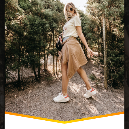
Historie
Sportovní
Módy
Kulturní
Identity
Personalizace
Retro
Revival
Sportovní
Móda
Streetwear
Technologické
Inovace
Trendy