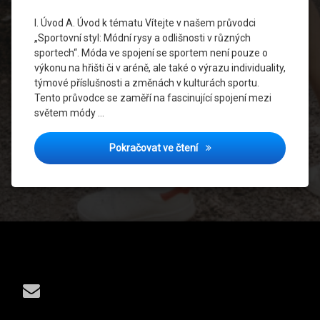
Ve
Sportu
I. Úvod A. Úvod k tématu Vítejte v našem průvodci
„Sportovní styl: Módní rysy a odlišnosti v různých
Udržitelná
sportech“. Móda ve spojení se sportem není pouze o
Móda
výkonu na hřišti či v aréně, ale také o výrazu individuality,
týmové příslušnosti a změnách v kulturách sportu.
Tento průvodce se zaměří na fascinující spojení mezi
světem módy …
Sportovní styl: Módní rysy 
Pokračovat ve čtení
Tel:
E-mail