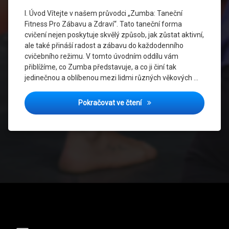
Společenství
I. Úvod Vítejte v našem průvodci „Zumba: Taneční
a Přátelství
Fitness Pro Zábavu a Zdraví“. Tato taneční forma
cvičení nejen poskytuje skvělý způsob, jak zůstat aktivní,
Sportovní
ale také přináší radost a zábavu do každodenního
Móda
cvičebního režimu. V tomto úvodním oddílu vám
přiblížíme, co Zumba představuje, a co ji činí tak
Taneční
jedinečnou a oblíbenou mezi lidmi různých věkových …
Fitness
Taneční
Zumba: Taneční Fitness Pr
Pokračovat ve čtení
Hudba
Taneční
Komunita
Taneční
Maraton
Tělesné
Cvičení
Tel:
Zdraví