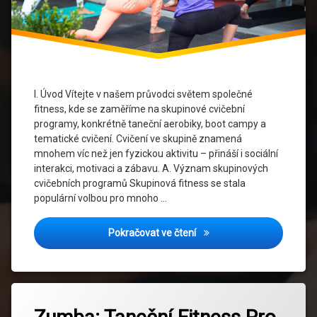
fitness
Skupinová
fitness
Sociální
interakce
I. Úvod Vítejte v našem průvodci světem společné
fitness, kde se zaměříme na skupinové cvičební
Taneční
programy, konkrétně taneční aerobiky, boot campy a
aerobiky
tematické cvičení. Cvičení ve skupině znamená
mnohem víc než jen fyzickou aktivitu – přináší i sociální
Tematické
interakci, motivaci a zábavu. A. Význam skupinových
cvičení
cvičebních programů Skupinová fitness se stala
populární volbou pro mnoho …
Trendy
ve
fitness
Společná Fitness: Taneční 
Pokračovat ve čtení
Virtuální
fitness
Označeno
Zanechat
Zdraví
tagem
komentář
a