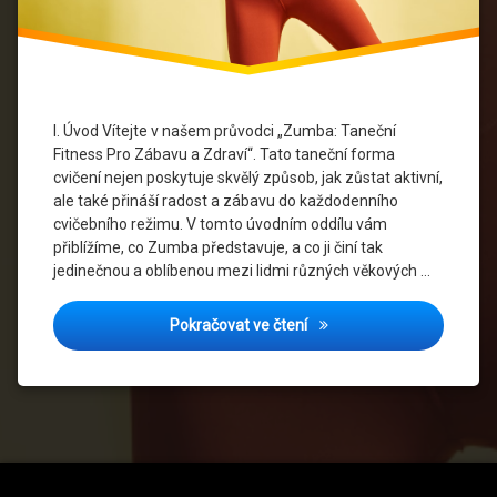
Události
Online
Fitness
Společenství
I. Úvod Vítejte v našem průvodci „Zumba: Taneční
a Přátelství
Fitness Pro Zábavu a Zdraví“. Tato taneční forma
cvičení nejen poskytuje skvělý způsob, jak zůstat aktivní,
Sportovní
ale také přináší radost a zábavu do každodenního
Móda
cvičebního režimu. V tomto úvodním oddílu vám
přiblížíme, co Zumba představuje, a co ji činí tak
Taneční
jedinečnou a oblíbenou mezi lidmi různých věkových …
Fitness
Taneční
Zumba: Taneční Fitness Pr
Pokračovat ve čtení
Hudba
Taneční
Komunita
Taneční
Maraton