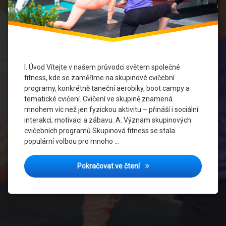
fitness
Skupinová
fitness
Sociální
interakce
I. Úvod Vítejte v našem průvodci světem společné
fitness, kde se zaměříme na skupinové cvičební
Taneční
programy, konkrétně taneční aerobiky, boot campy a
aerobiky
tematické cvičení. Cvičení ve skupině znamená
mnohem víc než jen fyzickou aktivitu – přináší i sociální
Tematické
interakci, motivaci a zábavu. A. Význam skupinových
cvičení
cvičebních programů Skupinová fitness se stala
populární volbou pro mnoho …
Trendy
ve
fitness
Společná Fitness: Taneční 
Pokračovat ve čtení
Virtuální
fitness
Zdraví
a