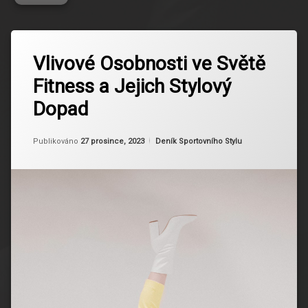
Označeno
Zanechat
tagem
Vlivové Osobnosti ve Světě
komentář
na
Cvičení
Fitness a Jejich Stylový
Vlivové
Sestrou
Osobnosti
Dopad
ve
Fitness
Světě
Blog
Fitness
Aktualizováno
Od
Ruby
27 prosince, 2023
Kategorie:
Publikováno
27 prosince, 2023
Deník Sportovního Stylu
a
Fitness
Jejich
Influenceři
Stylový
Dopad
Fitness
Inspirace
Fitness
Komunita
Fitness
Oblečení