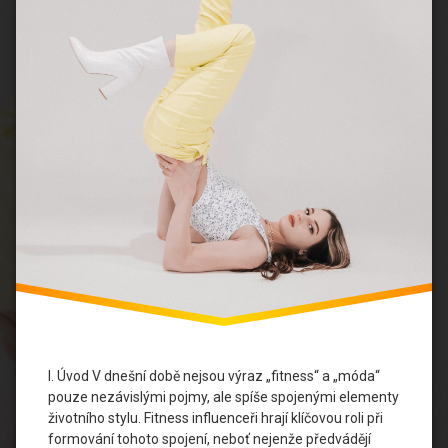
Fitness
Styl
Fitness
Trendy
Inspirace
Pro
Cvičení
Móda
a
Cvičení
Osobní
Rozvoj
Síla
V
I. Úvod V dnešní době nejsou výraz „fitness“ a „móda“
Stylu
pouze nezávislými pojmy, ale spíše spojenými elementy
životního stylu. Fitness influenceři hrají klíčovou roli při
Vlivové
formování tohoto spojení, neboť nejenže předvádějí
Osobnosti