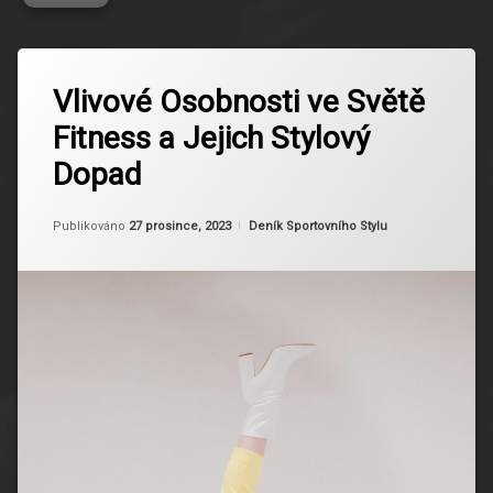
Označeno
Zanechat
tagem
Vlivové Osobnosti ve Světě
komentář
na
Cvičení
Fitness a Jejich Stylový
Vlivové
Sestrou
Osobnosti
Dopad
ve
Fitness
Světě
Blog
Fitness
Aktualizováno
Od
Ruby
27 prosince, 2023
Kategorie:
Publikováno
27 prosince, 2023
Deník Sportovního Stylu
a
Fitness
Jejich
Influenceři
Stylový
Dopad
Fitness
Inspirace
Fitness
Komunita
Fitness
Oblečení