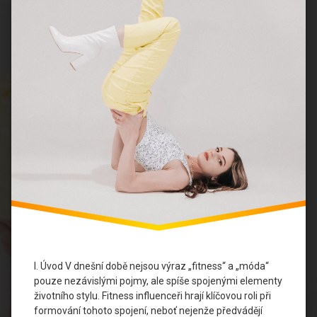
Fitness
Styl
Fitness
Trendy
Inspirace
Pro
Cvičení
Móda
a
Cvičení
Osobní
Rozvoj
Síla
V
I. Úvod V dnešní době nejsou výraz „fitness“ a „móda“
Stylu
pouze nezávislými pojmy, ale spíše spojenými elementy
životního stylu. Fitness influenceři hrají klíčovou roli při
Vlivové
formování tohoto spojení, neboť nejenže předvádějí
Osobnosti