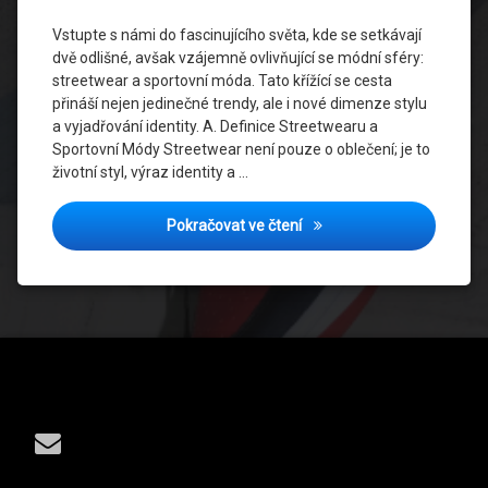
v Módě
Vstupte s námi do fascinujícího světa, kde se setkávají
dvě odlišné, avšak vzájemně ovlivňující se módní sféry:
streetwear a sportovní móda. Tato křížící se cesta
přináší nejen jedinečné trendy, ale i nové dimenze stylu
a vyjadřování identity. A. Definice Streetwearu a
Sportovní Módy Streetwear není pouze o oblečení; je to
životní styl, výraz identity a …
Křížení Cest: Streetwear 
Pokračovat ve čtení
Tel:
E-mail