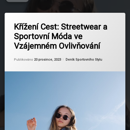
Označeno
Zanechat
tagem
Křížení Cest: Streetwear a
komentář
na
Inspirace
Sportovní Móda ve
Křížení
ve
Cest:
Streetwearu
Vzájemném Ovlivňování
Streetwear
a
Křížení
Sportovní
Cest v
Aktualizováno
Od
Ruby
10 března, 2025
Kategorie:
Publikováno
20 prosince, 2023
Deník Sportovního Stylu
Móda
Módě
ve
Vzájemném
Kulturní
Ovlivňování
Rozmanitost
Módní
Inovace
Osobní
Styl a
Identita