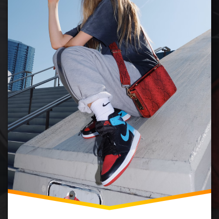
Sociální
Angažovanost
Společenství
Módních
Nadšenců
Sportovní
Kultura
Streetwear
a Sport
Technologický
Vývoj ve
Sportovní
Módě
Trendy Ve
Sportovním
Oblečení
Udržitelnost